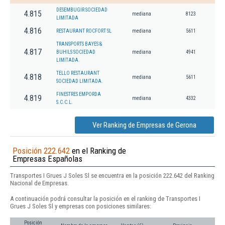
DESEMBUGIR SOCIEDAD
4.815
mediana
8123
LIMITADA
4.816
RESTAURANT ROCFORT SL
mediana
5611
TRANSPORTS BAYES &
4.817
BUHILS SOCIEDAD
mediana
4941
LIMITADA.
TELLO RESTAURANT
4.818
mediana
5611
SOCIEDAD LIMITADA.
FINESTRES EMPORDA
4.819
mediana
4332
S.C.C.L.
Ver Ranking de Empresas de Gerona
Posición 222.642
en el Ranking de
Empresas Españolas
Transportes I Grues J Soles Sl se encuentra en la posición 222.642 del Ranking
Nacional de Empresas.
A continuación podrá consultar la posición en el ranking de Transportes I
Grues J Soles Sl y empresas con posiciones similares:
Posición