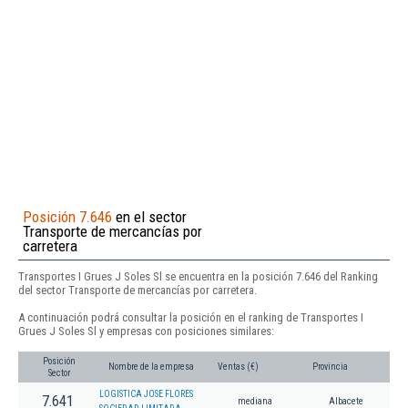
Posición 7.646
en el sector
Transporte de mercancías por
carretera
Transportes I Grues J Soles Sl se encuentra en la posición 7.646 del Ranking
del sector Transporte de mercancías por carretera.
A continuación podrá consultar la posición en el ranking de Transportes I
Grues J Soles Sl y empresas con posiciones similares:
Posición
Nombre de la empresa
Ventas (€)
Provincia
Sector
LOGISTICA JOSE FLORES
7.641
mediana
Albacete