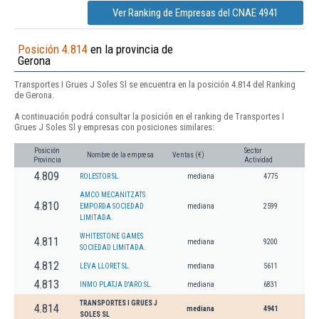
Ver Ranking de Empresas del CNAE 4941
Posición 4.814
en la provincia de
Gerona
Transportes I Grues J Soles Sl se encuentra en la posición 4.814 del Ranking
de Gerona.
A continuación podrá consultar la posición en el ranking de Transportes I
Grues J Soles Sl y empresas con posiciones similares:
Posición
Sector
Nombre de la empresa
Ventas (€)
Provincia
Actividad
4.809
ROLESTOR SL.
mediana
4775
AMCO MECANITZATS
4.810
EMPORDA SOCIEDAD
mediana
2599
LIMITADA.
WHITESTONE GAMES
4.811
mediana
9200
SOCIEDAD LIMITADA.
4.812
LEVA LLORET SL.
mediana
5611
4.813
INMO PLATJA D'ARO SL.
mediana
6831
TRANSPORTES I GRUES J
4.814
mediana
4941
SOLES SL