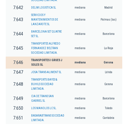
SOCIEDAD LIMITADA.
7.642
DELIM LOGISTICA SL
mediana
Madrid
SERVICIOS Y
7.643
MANTENIMIENTOS DE
mediana
Palmas (las)
LANZAROTE SL
BARCELONA SET QUATRE
7.644
mediana
Barcelona
SET SL.
TRANSPORTES ALFREDO
7.645
FERNANDEZ BELTRAN
mediana
La Rioja
SOCIEDAD LIMITADA.
TRANSPORTES I GRUES J
7.646
mediana
Gerona
SOLES SL
7.647
JOSA TRANS-ALIMENT SL
mediana
Lérida
TRANSPORTS BAYES &
7.648
BUHILS SOCIEDAD
mediana
Gerona
LIMITADA.
CIA DE TRANS SAN
7.649
mediana
Barcelona
GABRIEL SL
7.650
LOS MANOLOS LC SL.
mediana
Toledo
BASARABTRANS SOCIEDAD
7.651
mediana
Cantabria
LIMITADA.