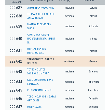
Nombre de la empresa
Ventas (€)
Provincia
Nacional
222.637
ARSUB TECHNOLOGY SRL
mediana
Coruña
TECMASA RECICLADOS DE
222.638
mediana
Madrid
ANDALUCIA SL
MARMOLES BENIDORM
222.639
mediana
Alicante
2000 S.L.
GRUPO VYA NATURE
222.640
SPORTS & ENTERTAINMENT
mediana
Málaga
SL.
SUPERMERCADOS
222.641
mediana
Madrid
SUPERFOODS SL.
TRANSPORTES I GRUES J
222.642
mediana
Gerona
SOLES SL
TOT SON GUSTOS
222.643
mediana
Baleares
SOCIEDAD LIMITADA.
SACO DO CEO SOCIEDAD
222.644
mediana
Pontevedra
LIMITADA.
222.645
REFORMAS MOUMEN S.L.
mediana
Barcelona
TODO INCLUIDO EN GAFAS
222.646
mediana
Tenerife
OPTICAS SL
222.647
SOLDAGAS SL
mediana
Valencia