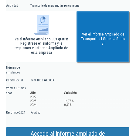
Actividad
Transporte de mercancías por carretera
Ver el Informe Ampliado de
Transportes I Grues J Soles
Ve el Informe Ampliado. ¡Es gratis!
Regístrese en eInforma y le
Sl
regalamos el Informe Ampliado de
esta empresa
Número de
empleados
Capital Social
De 3.100 a 60.000 €
Ventas últimos
Año
Variación
años
2022
2023
-14,76 %
2024
-0,39 %
Resultado 2024
Positivo
Accede al Informe ampliado de