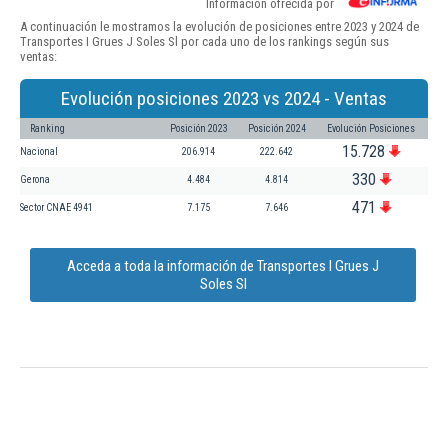
Información ofrecida por
A continuación le mostramos la evolución de posiciones entre 2023 y 2024 de
Transportes I Grues J Soles Sl por cada uno de los rankings según sus
ventas:
Evolución posiciones 2023 vs 2024 - Ventas
Ranking
Posición 2023
Posición 2024
Evolución Posiciones
15.728
Nacional
206.914
222.642
330
Gerona
4.484
4.814
471
Sector CNAE 4941
7.175
7.646
Acceda a toda la información de Transportes I Grues J
Soles Sl