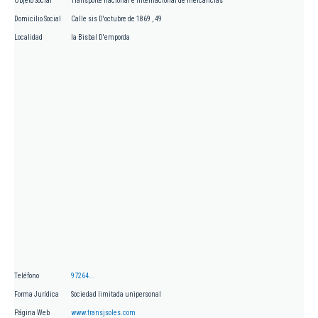
Objeto Social
Transporte nacional e internacional de mercancías
Domicilio Social
Calle sis D'octubre de 1869 , 49
Localidad
la Bisbal D'emporda
Teléfono
97264...
Forma Jurídica
Sociedad limitada unipersonal
Página Web
www.transjsoles.com