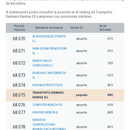
de Barcelona.
A continuación podrá consultar la posición en el ranking de Transports
Germans Randua Sll y empresas con posiciones similares:
Posición
Sector
Nombre de la empresa
Ventas (€)
Provincia
Actividad
AUDIOVISUALES ZETABOS
68.070
pequeña
4712
S.L.
NAM OSONA PROMOCIONS
68.071
pequeña
4101
SL
SEARCH VALUE
68.072
pequeña
7320
CONSULTING S.L.
BIVALVAS E IMPLEMENTOS
68.073
pequeña
2513
SL
68.074
BINOMUS PROYECTOS SL
pequeña
6812
TRANSPORTS GERMANS
68.075
pequeña
4941
RANDUA SLL
68.076
COMPUTER WEALTHY SL
pequeña
9510
68.077
KINGSIDE IBERICA SL
pequeña
6820
SERVEIS DE
CONSTRUCCIONS I
68.078
pequeña
6812
REHABILITACIONS FERSAU