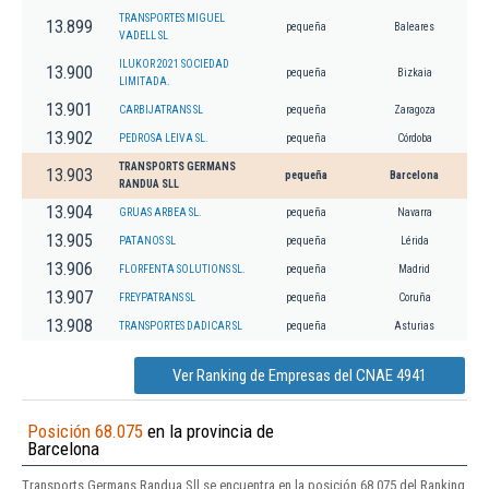
TRANSPORTES MIGUEL
13.899
pequeña
Baleares
VADELL SL
ILUKOR 2021 SOCIEDAD
13.900
pequeña
Bizkaia
LIMITADA.
13.901
CARBIJATRANS SL
pequeña
Zaragoza
13.902
PEDROSA LEIVA SL.
pequeña
Córdoba
TRANSPORTS GERMANS
13.903
pequeña
Barcelona
RANDUA SLL
13.904
GRUAS ARBEA SL.
pequeña
Navarra
13.905
PATANOS SL
pequeña
Lérida
13.906
FLORFENTA SOLUTIONS SL.
pequeña
Madrid
13.907
FREYPATRANS SL
pequeña
Coruña
13.908
TRANSPORTES DADICAR SL
pequeña
Asturias
Ver Ranking de Empresas del CNAE 4941
Posición 68.075
en la provincia de
Barcelona
Transports Germans Randua Sll se encuentra en la posición 68.075 del Ranking