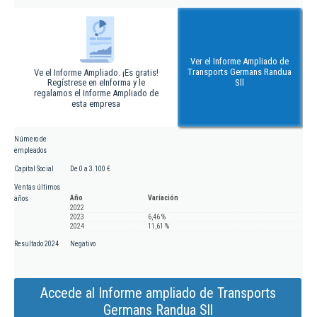
Ver el Informe Ampliado de
Transports Germans Randua
Ve el Informe Ampliado. ¡Es gratis!
Regístrese en eInforma y le
Sll
regalamos el Informe Ampliado de
esta empresa
Número de
empleados
Capital Social
De 0 a 3.100 €
Ventas últimos
Año
Variación
años
2022
2023
6,46 %
2024
11,61 %
Resultado 2024
Negativo
Accede al Informe ampliado de Transports
Germans Randua Sll