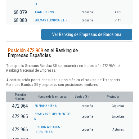
SL.
68.079
TRAMOCUIN S.L.
pequeña
4771
68.080
SOLMAV TECNICOS S.L.P.
pequeña
7111
Ver Ranking de Empresas de Barcelona
Posición 472.969
en el Ranking de
Empresas Españolas
Transports Germans Randua Sll se encuentra en la posición 472.969 del
Ranking Nacional de Empresas.
A continuación podrá consultar la posición en el ranking de Transports
Germans Randua Sll y empresas con posiciones similares:
Posición
Nombre de la empresa
Ventas (€)
Provincia
Nacional
472.964
EMERYHANSEN SL.
pequeña
Gipuzkoa
BIVALVAS E IMPLEMENTOS
472.965
pequeña
Barcelona
SL
GESTION ASESORIA E
472.966
pequeña
Asturias
INGENIERIA SL