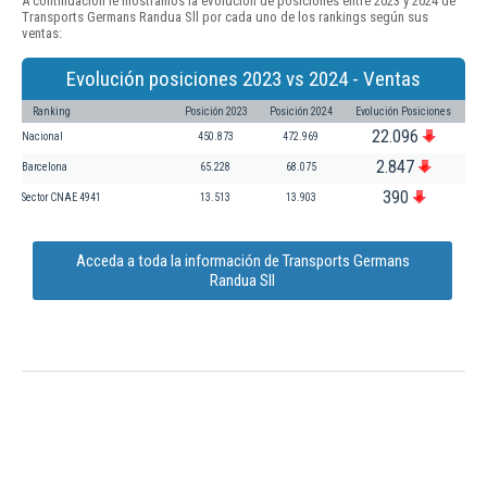
A continuación le mostramos la evolución de posiciones entre 2023 y 2024 de
Transports Germans Randua Sll por cada uno de los rankings según sus
ventas:
Evolución posiciones 2023 vs 2024 - Ventas
Ranking
Posición 2023
Posición 2024
Evolución Posiciones
22.096
Nacional
450.873
472.969
2.847
Barcelona
65.228
68.075
390
Sector CNAE 4941
13.513
13.903
Acceda a toda la información de Transports Germans
Randua Sll