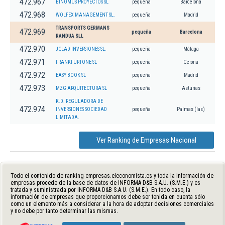
472.967
BINOMUS PROYECTOS SL
pequeña
Barcelona
472.968
WOLFEX MANAGEMENT SL.
pequeña
Madrid
TRANSPORTS GERMANS
472.969
pequeña
Barcelona
RANDUA SLL
472.970
JCLAD INVERSIONES SL.
pequeña
Málaga
472.971
FRANKFURTONE SL
pequeña
Gerona
472.972
EASY BOOK SL
pequeña
Madrid
472.973
MZG ARQUITECTURA SL
pequeña
Asturias
K.D. REGULADORA DE
472.974
INVERSIONES SOCIEDAD
pequeña
Palmas (las)
LIMITADA.
Ver Ranking de Empresas Nacional
Todo el contenido de ranking-empresas.eleconomista.es y toda la información de
empresas procede de la base de datos de INFORMA D&B S.A.U. (S.M.E.) y es
tratada y suministrada por INFORMA D&B S.A.U. (S.M.E.). En todo caso, la
información de empresas que proporcionamos debe ser tenida en cuenta sólo
como un elemento más a considerar a la hora de adoptar decisiones comerciales
y no debe por tanto determinar las mismas.