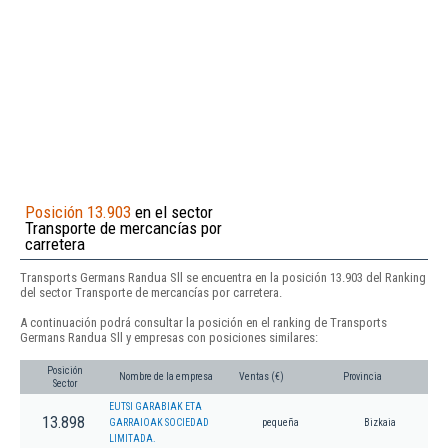
Posición 13.903
en el sector
Transporte de mercancías por
carretera
Transports Germans Randua Sll se encuentra en la posición 13.903 del Ranking
del sector Transporte de mercancías por carretera.
A continuación podrá consultar la posición en el ranking de Transports
Germans Randua Sll y empresas con posiciones similares:
Posición
Nombre de la empresa
Ventas (€)
Provincia
Sector
EUTSI GARABIAK ETA
13.898
GARRAIOAK SOCIEDAD
pequeña
Bizkaia
LIMITADA.