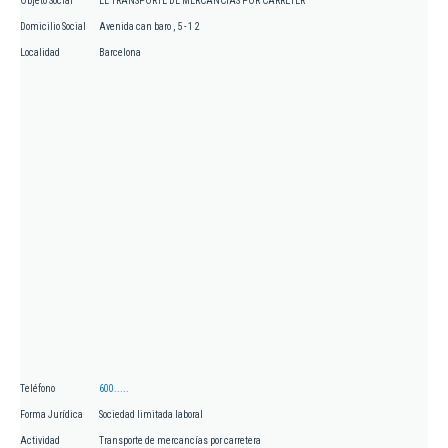
Objeto Social
EL TRANSPORTE DE MERCANCIAS POR CARRETER
Domicilio Social
Avenida can baro , 5 - 1 2
Localidad
Barcelona
Teléfono
600.....
Forma Jurídica
Sociedad limitada laboral
Actividad
Transporte de mercancías por carretera