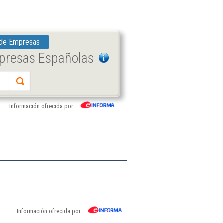
 de Empresas
mpresas Españolas
Información ofrecida por
Información ofrecida por