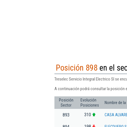
Posición 898
en el sec
Treselec Servicio Integral Electrico Sl se en
A continuación podrá consultar la posición en
Posición
Evolución
Nombre de la
Sector
Posiciones
310
893
CASA ALVAR
198
894
ELECDUERO 