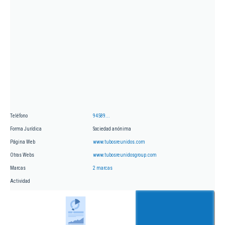
Teléfono
94589...
Forma Jurídica
Sociedad anónima
Página Web
www.tubosreunidos.com
Otras Webs
www.tubosreunidosgroup.com
Marcas
2 marcas
Actividad