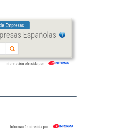
 de Empresas
mpresas Españolas
Información ofrecida por
Información ofrecida por