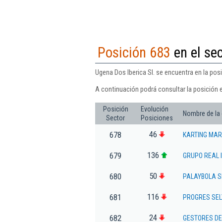
Posición 683
en el sec
Ugena Dos Iberica Sl. se encuentra en la pos
A continuación podrá consultar la posición e
Posición
Evolución
Nombre de la
Sector
Posiciones
46
678
KARTING MAR
136
679
GRUPO REAL 
50
680
PALAYBOLA S
116
681
PROGRES SEL
24
682
GESTORES DE