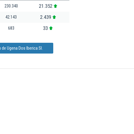
21.352
230.340
2.439
42.143
33
683
 de Ugena Dos Iberica Sl.