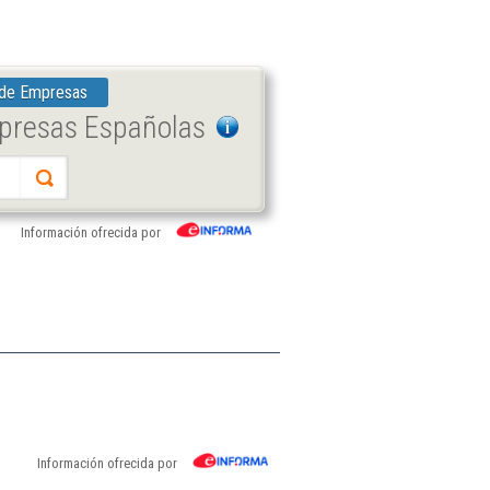
 de Empresas
mpresas Españolas
Información ofrecida por
Información ofrecida por