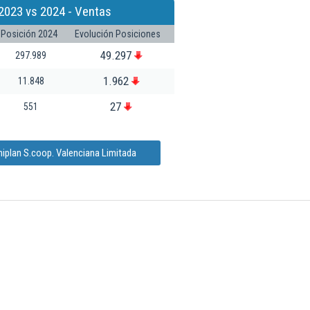
2023 vs 2024 - Ventas
Posición 2024
Evolución Posiciones
49.297
297.989
1.962
11.848
27
551
niplan S.coop. Valenciana Limitada