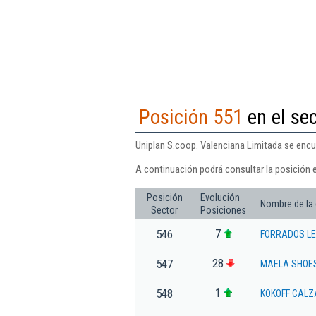
Posición 551
en el se
Uniplan S.coop. Valenciana Limitada se encue
A continuación podrá consultar la posición 
Posición
Evolución
Nombre de la
Sector
Posiciones
7
546
FORRADOS LEI
28
547
MAELA SHOES
1
548
KOKOFF CALZ