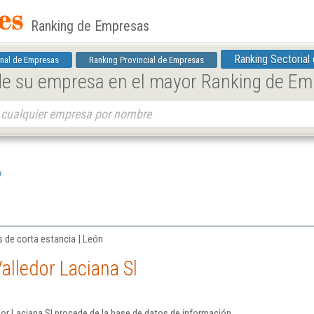
Ranking de Empresas
Ranking Sectorial
nal de Empresas
Ranking Provincial de Empresas
 de su empresa en el mayor Ranking de E
l
l
s de corta estancia | León
alledor Laciana Sl
or Laciana Sl procede de la base de datos de información