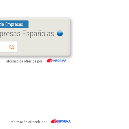
 de Empresas
mpresas Españolas
Información ofrecida por
Información ofrecida por