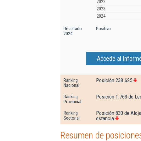
2022
2023
2024
Resultado
Positivo
2024
Accede al Informe
Posición 238.625
Ranking
Nacional
Posición 1.763 de Le
Ranking
Provincial
Posición 830 de Aloja
Ranking
estancia
Sectorial
Resumen de posiciones 