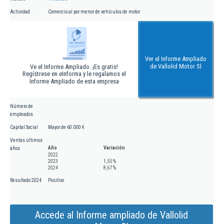
Actividad
Comercio al por menor de vehículos de motor
Ver el Informe Ampliado
de Vallolid Motor Sl
Ve el Informe Ampliado. ¡Es gratis!
Regístrese en eInforma y le regalamos el
Informe Ampliado de esta empresa
Número de
empleados
Capital Social
Mayor de 60.000 €
Ventas últimos
Año
Variación
años
2022
2023
1,55 %
2024
8,67 %
Resultado 2024
Positivo
Accede al Informe ampliado de Vallolid