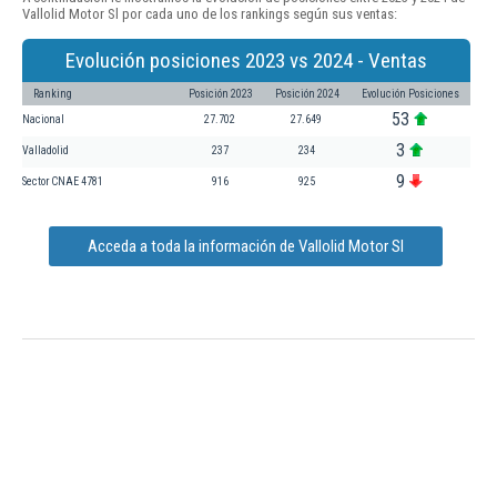
Vallolid Motor Sl por cada uno de los rankings según sus ventas:
Evolución posiciones 2023 vs 2024 - Ventas
Ranking
Posición 2023
Posición 2024
Evolución Posiciones
53
Nacional
27.702
27.649
3
Valladolid
237
234
9
Sector CNAE 4781
916
925
Acceda a toda la información de Vallolid Motor Sl