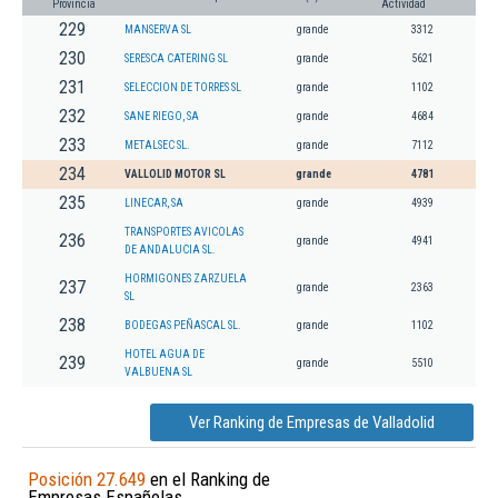
Provincia
Actividad
229
MANSERVA SL
grande
3312
230
SERESCA CATERING SL
grande
5621
231
SELECCION DE TORRES SL
grande
1102
232
SANE RIEGO, SA
grande
4684
233
METALSEC SL.
grande
7112
234
VALLOLID MOTOR SL
grande
4781
235
LINECAR, SA
grande
4939
TRANSPORTES AVICOLAS
236
grande
4941
DE ANDALUCIA SL.
HORMIGONES ZARZUELA
237
grande
2363
SL
238
BODEGAS PEÑASCAL SL.
grande
1102
HOTEL AGUA DE
239
grande
5510
VALBUENA SL
Ver Ranking de Empresas de Valladolid
Posición 27.649
en el Ranking de
Empresas Españolas