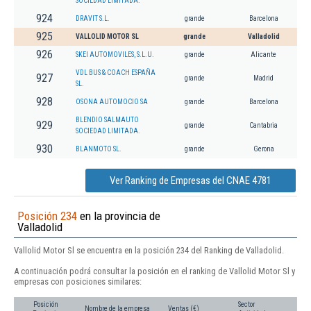
SOCIEDAD LIMITADA.
924
DRAVIT S.L.
grande
Barcelona
925
VALLOLID MOTOR SL
grande
Valladolid
926
SKEI AUTOMOVILES, S.L.U.
grande
Alicante
VDL BUS & COACH ESPAÑA
927
grande
Madrid
SL.
928
OSONA AUTOMOCIO SA
grande
Barcelona
BLENDIO SALMAUTO
929
grande
Cantabria
SOCIEDAD LIMITADA.
930
BLANMOTO SL.
grande
Gerona
Ver Ranking de Empresas del CNAE 4781
Posición 234
en la provincia de
Valladolid
Vallolid Motor Sl se encuentra en la posición 234 del Ranking de Valladolid.
A continuación podrá consultar la posición en el ranking de Vallolid Motor Sl y
empresas con posiciones similares:
Posición
Sector
Nombre de la empresa
Ventas (€)