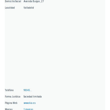
Domicilio Social
Avenida Burgos , 27
Localidad
Valladolid
Teléfono
98345...
Forma Jurídica
Sociedad limitada
Página Web
www.kia.es
Marcas
1 marcas