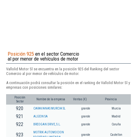
Posición 925
en el sector Comercio
al por menor de vehículos de motor
Vallolid Motor Sl se encuentra en la posición 925 del Ranking del sector
Comercio al por menor de vehículos de motor.
A continuación podrá consultar la posición en el ranking de Vallolid Motor Sl y
empresas con posiciones similares:
Posición
Nombre de la empresa
Ventas (€)
Provincia
Sector
920
CARAVANAS MURCIA SL
grande
Murcia
921
ALGEIN SA
grande
Madrid
922
BREOGAN DRIVE, S.L.
grande
Coruña
MOTRIK AUTOMOCION
923
grande
Castellon