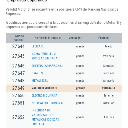
Vallolid Motor Sl se encuentra en la posición 27.649 del Ranking Nacional de
Empresas.
A continuación podrá consultar la posición en el ranking de Vallolid Motor Sl y
empresas con posiciones similares:
Posición
Nombre de la empresa
Ventas (€)
Provincia
Nacional
27.644
LLEIDA SL
grande
Toledo
SIGMA PETROLEUM
27.645
grande
Valencia
SOCIEDAD LIMITADA.
27.646
SERRERIA LARRAÑAGA SL
grande
Gipuzkoa
27.647
DRAVIT S.L.
grande
Barcelona
27.648
METALSEC SL.
grande
Valladolid
27.649
VALLOLID MOTOR SL
grande
Valladolid
27.650
ELECTRO MOLINA SA
grande
Tenerife
27.651
NET REAL SOLUTIONS SLU
grande
Castellon
INGENIERIA DE
VALORIZACIONES
27.652
grande
Asturias
METALICAS SOCIEDAD
LIMITADA.