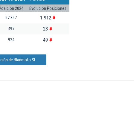
Posición 2024
Evolución Posiciones
1.912
27.857
23
497
49
924
ción de Blanmoto Sl.