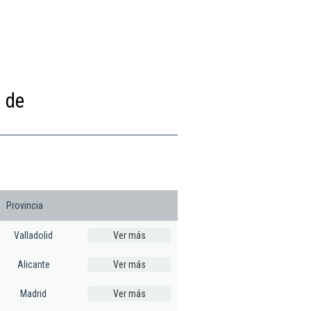
 de
Provincia
Valladolid
Ver más
Alicante
Ver más
Madrid
Ver más