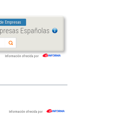
 de Empresas
mpresas Españolas
Información ofrecida por
Información ofrecida por