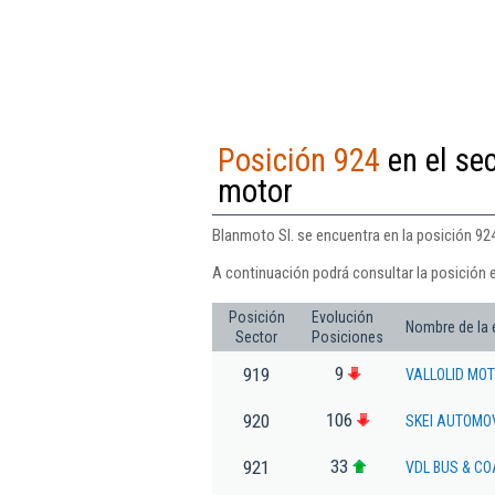
Posición 924
en el se
motor
Blanmoto Sl. se encuentra en la posición 92
A continuación podrá consultar la posición 
Posición
Evolución
Nombre de la
Sector
Posiciones
9
919
VALLOLID MOT
106
920
SKEI AUTOMOVI
33
921
VDL BUS & CO