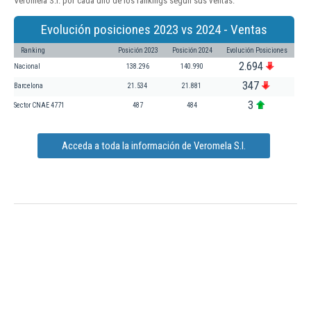
Veromela S.l. por cada uno de los rankings según sus ventas:
Evolución posiciones 2023 vs 2024 - Ventas
Ranking
Posición 2023
Posición 2024
Evolución Posiciones
2.694
Nacional
138.296
140.990
347
Barcelona
21.534
21.881
3
Sector CNAE 4771
487
484
Acceda a toda la información de Veromela S.l.