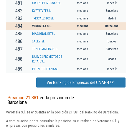
481
GRUPO PRIMOS SAK SL.
mediana
Tenerife
482
KVRT STVFF S.L.
mediana
Barcelona
483
TRESCALZITOS SL
mediana
Madrid
484
VEROMELA S.L.
mediana
Barcelona
485
DIAGONAL 537 SL
mediana
Barcelona
486
SACEVI SL
mediana
Burgos
487
TONI FRANCESC S. L.
mediana
Barcelona
NUEVOS PROYECTOS DE
488
mediana
Madrid
RETAIL SL.
489
PROYECTO ITANA SL
mediana
Tenerife
Ver Ranking de Empresas del CNAE 4771
Posición 21.881
en la provincia de
Barcelona
Veromela S.l. se encuentra en la posición 21.881 del Ranking de Barcelona.
A continuación podrá consultar la posición en el ranking de Veromela S.l. y
empresas con posiciones similares: