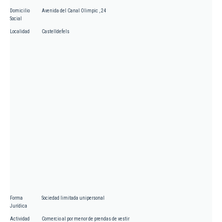
Domicilio
Avenida del Canal Olimpic , 24
Social
Localidad
Castelldefels
Forma
Sociedad limitada unipersonal
Jurídica
Actividad
Comercio al por menor de prendas de vestir