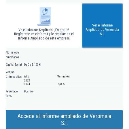
Ver el Informe
Ampliado de Veromela
Ve el Informe Ampliado. ¡Es gratis!
Regístrese en eInforma y le regalamos el
S.l.
Informe Ampliado de esta empresa
Número de
empleados
Capital Social
De 0 a 3.100 €
Ventas
Año
Variación
últimos años
2023
2024
7,41 %
Resultado
Positivo
2025
Accede al Informe ampliado de Veromela
S.l.