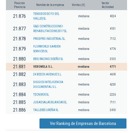
Posición
Sector
Nombre de la empresa
Ventas (€)
Provincia
Actividad
TENDIDOS DE FO DEL
21.876
mediana
4324
VALLES SL.
G&G CONSTRUCCIONS I
21.877
mediana
4101
REHABILITACIONS 2017 SL.
21.878
PRODPRO INDUSTRIAL SL.
mediana
7112
FLORWORLD GARDEN
21.879
mediana
4776
SERVICES SL
21.880
BBG RACING DISEÑO SL
mediana
2513
21.881
VEROMELA S.L.
mediana
4771
21.882
24 BEECH AVENUE S.L.
mediana
4618
DIGGICS INTELIGENCIA
21.883
mediana
6220
DOCUMENTAL S.L.
21.884
TECNIROS SL
mediana
2226
21.885
JUDAS SALAS BLANCAS SL.
mediana
7111
21.886
TALLERES UREÑA SL
mediana
2410
Ver Ranking de Empresas de Barcelona