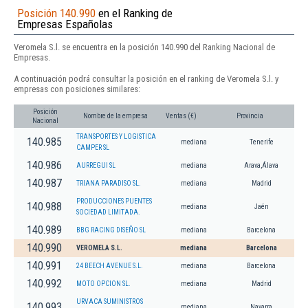
Posición 140.990
en el Ranking de
Empresas Españolas
Veromela S.l. se encuentra en la posición 140.990 del Ranking Nacional de
Empresas.
A continuación podrá consultar la posición en el ranking de Veromela S.l. y
empresas con posiciones similares:
Posición
Nombre de la empresa
Ventas (€)
Provincia
Nacional
TRANSPORTES Y LOGISTICA
140.985
mediana
Tenerife
CAMPER SL
140.986
AURREGUI SL
mediana
Arava,Álava
140.987
TRIANA PARADISO SL.
mediana
Madrid
PRODUCCIONES PUENTES
140.988
mediana
Jaén
SOCIEDAD LIMITADA.
140.989
BBG RACING DISEÑO SL
mediana
Barcelona
140.990
VEROMELA S.L.
mediana
Barcelona
140.991
24 BEECH AVENUE S.L.
mediana
Barcelona
140.992
MOTO OPCION SL.
mediana
Madrid
URVACA SUMINISTROS
140.993
mediana
Navarra