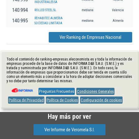
INDUSTRIALES SA
140.994
ROLLED STEEL SL
mediana
Valencia
REHABITEC ALMERIA
140.995
mediana
Almería
SOCIEDAD LIMITADA
Ver Ranking de Empresas Nacional
Todo el contenido de ranking-empresas.eleconomista.es y toda la información de
empresas procede de la base de datos de INFORMA D&B S.A.U. (S.M.E.) y es
tratada y suministrada por INFORMA D&B S.A.U. (S.M.E.). En todo caso, la
información de empresas que proporcionamos debe ser tenida en cuenta sólo
como un elemento más a considerar a la hora de adoptar decisiones comerciales
y no debe por tanto determinar las mismas.
Preguntas Frecuentes
Condiciones Generales
Política de Privacidad
Política de Cookies
Configuración de cookies
Hay más por ver
Ver Informe de Veromela S.l.