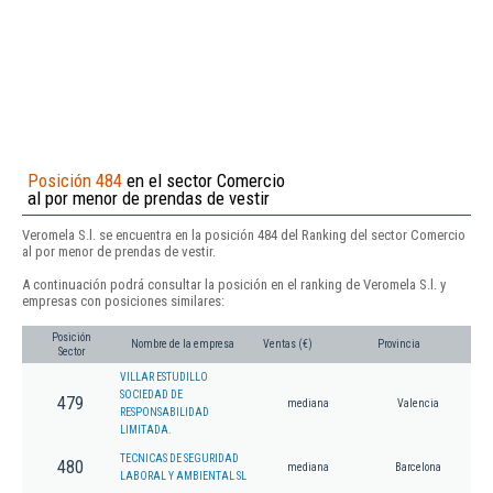
Posición 484
en el sector Comercio
al por menor de prendas de vestir
Veromela S.l. se encuentra en la posición 484 del Ranking del sector Comercio
al por menor de prendas de vestir.
A continuación podrá consultar la posición en el ranking de Veromela S.l. y
empresas con posiciones similares:
Posición
Nombre de la empresa
Ventas (€)
Provincia
Sector
VILLAR ESTUDILLO
SOCIEDAD DE
479
mediana
Valencia
RESPONSABILIDAD
LIMITADA.
TECNICAS DE SEGURIDAD
480
mediana
Barcelona
LABORAL Y AMBIENTAL SL