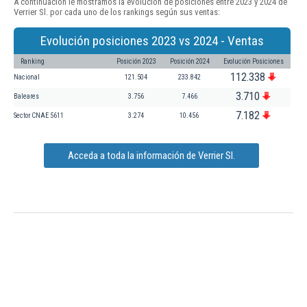
A continuación le mostramos la evolución de posiciones entre 2023 y 2024 de
Verrier Sl. por cada uno de los rankings según sus ventas:
Evolución posiciones 2023 vs 2024 - Ventas
Ranking
Posición 2023
Posición 2024
Evolución Posiciones
112.338
Nacional
121.504
233.842
3.710
Baleares
3.756
7.466
7.182
Sector CNAE 5611
3.274
10.456
Acceda a toda la información de Verrier Sl.