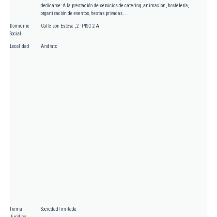
dedicarse: A la prestación de servicios de catering, animación, hostelería,
organización de eventos, fiestas privadas. ..
Domicilio
Calle son Esteva , 2 - PISO 2 A
Social
Localidad
Andratx
Forma
Sociedad limitada
Jurídica