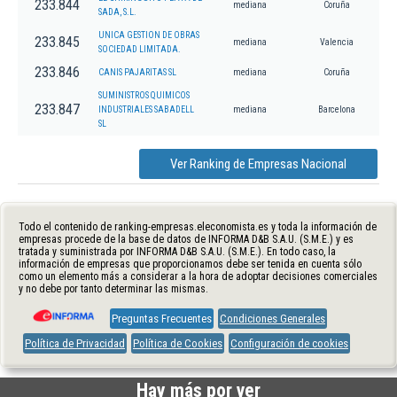
233.844
mediana
Coruña
SADA, S.L.
UNICA GESTION DE OBRAS
233.845
mediana
Valencia
SOCIEDAD LIMITADA.
233.846
CANIS PAJARITAS SL
mediana
Coruña
SUMINISTROS QUIMICOS
233.847
INDUSTRIALES SABADELL
mediana
Barcelona
SL
Ver Ranking de Empresas Nacional
Todo el contenido de ranking-empresas.eleconomista.es y toda la información de
empresas procede de la base de datos de INFORMA D&B S.A.U. (S.M.E.) y es
tratada y suministrada por INFORMA D&B S.A.U. (S.M.E.). En todo caso, la
información de empresas que proporcionamos debe ser tenida en cuenta sólo
como un elemento más a considerar a la hora de adoptar decisiones comerciales
y no debe por tanto determinar las mismas.
Preguntas Frecuentes
Condiciones Generales
Política de Privacidad
Política de Cookies
Configuración de cookies
Hay más por ver