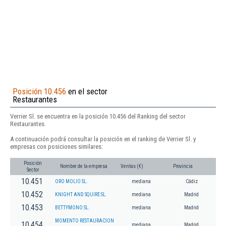
Posición 10.456
en el sector
Restaurantes
Verrier Sl. se encuentra en la posición 10.456 del Ranking del sector
Restaurantes.
A continuación podrá consultar la posición en el ranking de Verrier Sl. y
empresas con posiciones similares:
Posición
Nombre de la empresa
Ventas (€)
Provincia
Sector
10.451
ORO MOLIO SL.
mediana
Cádiz
10.452
KNIGHT AND SQUIRE SL.
mediana
Madrid
10.453
BETTYMONO SL.
mediana
Madrid
MOMENTO RESTAURACION
10.454
mediana
Madrid