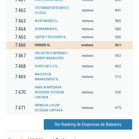
TFR TRANSPORTES RAYO E
7.462
mediana
4941
HIJOS SL.
7.463
MOBITRAINEE S.L.
mediana
7820
7.464
BORNARASAN SL.
mediana
5520
7.465
CASTRO Y ESCUADRO SL
mediana
5520
7.466
VERRIER SL.
mediana
5611
PROJECTES D'IMPRESSIO I
7.467
mediana
1812
DISSENY MANACOR SL
7.468
NORTH SAT 2.0 SL.
mediana
4322
MACUSTICA
7.469
mediana
7112
MANAGEMENT SL.
FAMILIA ARTESANA
7.470
MODENESE, SOCIEDAD
mediana
1052
LIMITADA.
PAPADUK LUXURY
7.471
mediana
4775
SOCIEDAD LIMITADA.
Ver Ranking de Empresas de Baleares