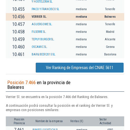
Y HOSTELERIA SL.
10.455
PACO Y FRANCISCO SL
mediana
Tenerife
10.456
VERRIER SL.
mediana
Baleares
10.457
AGUERGOME SL.
mediana
Tenerife
10.458
FILSERRE SL.
mediana
Madrid
10.459
TEPUY BURGER SL.
mediana
Alicante
10.460
OSCAMIC SL.
mediana
Gerona
10.461
BAR & BEER 2015 SL.
mediana
Barcelona
Ver Ranking de Empresas del CNAE 5611
Posición 7.466
en la provincia de
Baleares
Verrier Sl. se encuentra en la posición 7.466 del Ranking de Baleares.
A continuación podrá consultar la posición en el ranking de Verrier Sl. y
empresas con posiciones similares:
Posición
Sector
Nombre de la empresa
Ventas (€)
Provincia
Actividad
7.461
BINIFE LOGISTICA SL.
mediana
6392