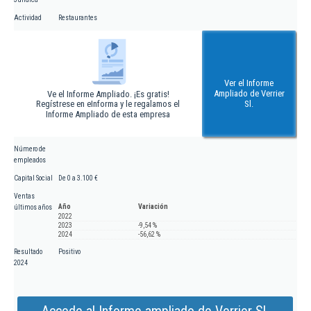
Actividad
Restaurantes
Ver el Informe
Ampliado de Verrier
Ve el Informe Ampliado. ¡Es gratis!
Regístrese en eInforma y le regalamos el
Sl.
Informe Ampliado de esta empresa
Número de
empleados
Capital Social
De 0 a 3.100 €
Ventas
Año
Variación
últimos años
2022
2023
-9,54 %
2024
-56,62 %
Resultado
Positivo
2024