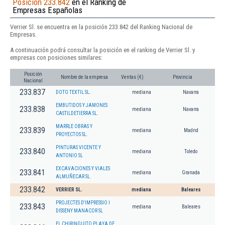
Posición 233.842
en el Ranking de
Empresas Españolas
Verrier Sl. se encuentra en la posición 233.842 del Ranking Nacional de
Empresas.
A continuación podrá consultar la posición en el ranking de Verrier Sl. y
empresas con posiciones similares:
Posición
Nombre de la empresa
Ventas (€)
Provincia
Nacional
233.837
DOTO TEXTIL SL.
mediana
Navarra
EMBUTIDOS Y JAMONES
233.838
mediana
Navarra
CASTILDETIERRA SL.
MARRLE OBRAS Y
233.839
mediana
Madrid
PROYECTOS SL.
PINTURAS VICENTE Y
233.840
mediana
Toledo
ANTONIO SL
EXCAVACIONES Y VIALES
233.841
mediana
Granada
ALMUÑECAR SL.
233.842
VERRIER SL.
mediana
Baleares
PROJECTES D'IMPRESSIO I
233.843
mediana
Baleares
DISSENY MANACOR SL
EL CHIRINGUITO PLAYA DE