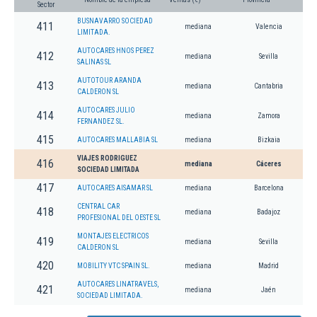
Sector
BUSNAVARRO SOCIEDAD
411
mediana
Valencia
LIMITADA.
AUTOCARES HNOS PEREZ
412
mediana
Sevilla
SALINAS SL
AUTOTOUR ARANDA
413
mediana
Cantabria
CALDERON SL
AUTOCARES JULIO
414
mediana
Zamora
FERNANDEZ SL.
415
AUTOCARES MALLABIA SL
mediana
Bizkaia
VIAJES RODRIGUEZ
416
mediana
Cáceres
SOCIEDAD LIMITADA
417
AUTOCARES AISAMAR SL
mediana
Barcelona
CENTRAL CAR
418
mediana
Badajoz
PROFESIONAL DEL OESTE SL
MONTAJES ELECTRICOS
419
mediana
Sevilla
CALDERON SL
420
MOBILITY VTC SPAIN SL.
mediana
Madrid
AUTOCARES LINATRAVELS,
421
mediana
Jaén
SOCIEDAD LIMITADA.