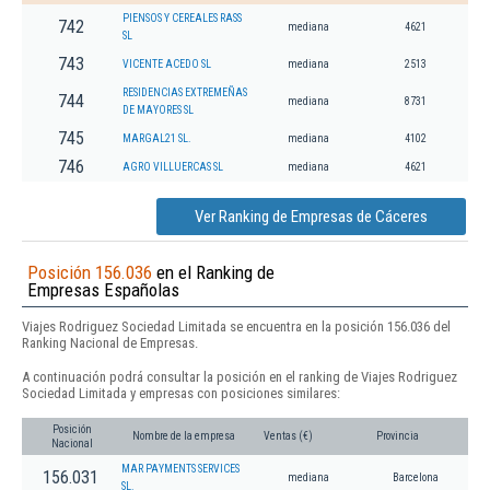
PIENSOS Y CEREALES RASS
742
mediana
4621
SL
743
VICENTE ACEDO SL
mediana
2513
RESIDENCIAS EXTREMEÑAS
744
mediana
8731
DE MAYORES SL
745
MARGAL21 SL.
mediana
4102
746
AGRO VILLUERCAS SL
mediana
4621
Ver Ranking de Empresas de Cáceres
Posición 156.036
en el Ranking de
Empresas Españolas
Viajes Rodriguez Sociedad Limitada se encuentra en la posición 156.036 del
Ranking Nacional de Empresas.
A continuación podrá consultar la posición en el ranking de Viajes Rodriguez
Sociedad Limitada y empresas con posiciones similares:
Posición
Nombre de la empresa
Ventas (€)
Provincia
Nacional
MAR PAYMENTS SERVICES
156.031
mediana
Barcelona
SL.