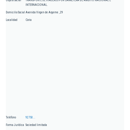
Objeto Social
TRANSPORTE DE VIAJEROS POR CARRETERA DE AMBITO NACIONAL E
INTERNACIONAL.
Domicilio Social
Avenida Virgen de Argeme , 29
Localidad
Coria
Teléfono
92750...
Forma Jurídica
Sociedad limitada