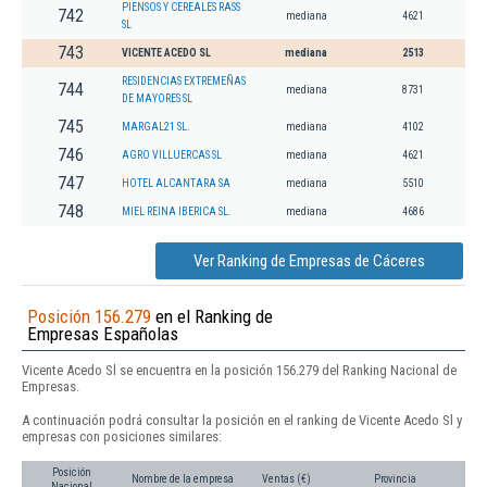
PIENSOS Y CEREALES RASS
742
mediana
4621
SL
743
VICENTE ACEDO SL
mediana
2513
RESIDENCIAS EXTREMEÑAS
744
mediana
8731
DE MAYORES SL
745
MARGAL21 SL.
mediana
4102
746
AGRO VILLUERCAS SL
mediana
4621
747
HOTEL ALCANTARA SA
mediana
5510
748
MIEL REINA IBERICA SL.
mediana
4686
Ver Ranking de Empresas de Cáceres
Posición 156.279
en el Ranking de
Empresas Españolas
Vicente Acedo Sl se encuentra en la posición 156.279 del Ranking Nacional de
Empresas.
A continuación podrá consultar la posición en el ranking de Vicente Acedo Sl y
empresas con posiciones similares:
Posición
Nombre de la empresa
Ventas (€)
Provincia
Nacional