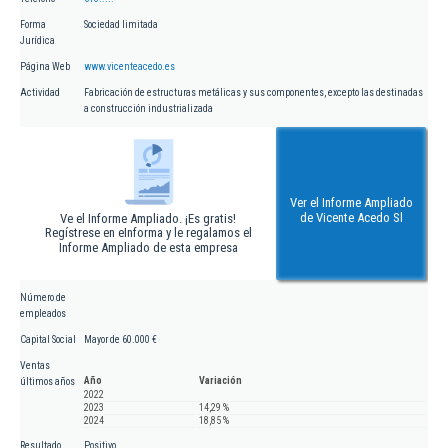
Forma
Sociedad limitada
Jurídica
Página Web
www.vicenteacedo.es
Actividad
Fabricación de estructuras metálicas y sus componentes, excepto las destinadas
a construcción industrializada
Ver el Informe Ampliado
de Vicente Acedo Sl
Ve el Informe Ampliado. ¡Es gratis!
Regístrese en eInforma y le regalamos el
Informe Ampliado de esta empresa
Número de
empleados
Capital Social
Mayor de 60.000 €
Ventas
Año
Variación
últimos años
2022
2023
14,29 %
2024
18,85 %
Resultado
Positivo