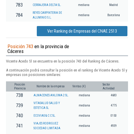
783
CERRAJERIA DELTA SL.
mediana
Madrid
REYES CARPINTERIA DE
784
mediana
Barcelona
ALUMINIO S.L.
Ver Ranking de Empresas del CNAE 2513
Posición 743
en la provincia de
Cáceres
Vicente Acedo Sl se encuentra en la posición 743 del Ranking de Cáceres.
A continuación podrá consultar la posición en el ranking de Vicente Acedo Sl y
empresas con posiciones similares:
Posición
Sector
Nombre de la empresa
Ventas (€)
Provincia
Actividad
738
ALMACENES ANLOMA 2 SL.
mediana
4683
VITASALUD SALUD Y
739
mediana
4775
ESTETICA SL
740
ECOVIAS & C C SL.
mediana
0150
VIAJES RODRIGUEZ
741
mediana
4939
SOCIEDAD LIMITADA