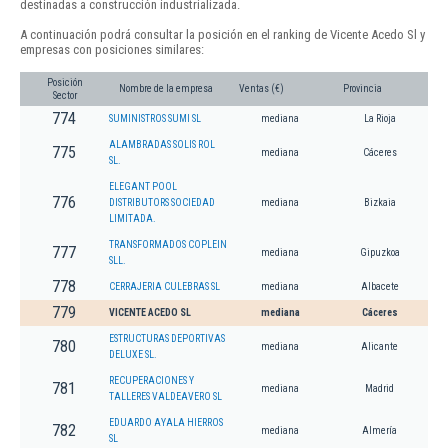
destinadas a construcción industrializada.
A continuación podrá consultar la posición en el ranking de Vicente Acedo Sl y
empresas con posiciones similares:
Posición
Nombre de la empresa
Ventas (€)
Provincia
Sector
774
SUMINISTROS SUMI SL
mediana
La Rioja
ALAMBRADAS SOLIS ROL
775
mediana
Cáceres
SL.
ELEGANT POOL
776
DISTRIBUTORS SOCIEDAD
mediana
Bizkaia
LIMITADA.
TRANSFORMADOS COPLEIN
777
mediana
Gipuzkoa
SLL.
778
CERRAJERIA CULEBRAS SL
mediana
Albacete
779
VICENTE ACEDO SL
mediana
Cáceres
ESTRUCTURAS DEPORTIVAS
780
mediana
Alicante
DELUXE SL.
RECUPERACIONES Y
781
mediana
Madrid
TALLERES VALDEAVERO SL
EDUARDO AYALA HIERROS
782
mediana
Almería
SL