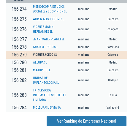
METROSCOPIA ESTUDIOS
156.274
mediana
Madrid
SOCIALES Y DE OPINION SL
156.275
AUREN ASESORES PMI SL.
mediana
Baleares
VICENTE MARIN
156.276
mediana
Zaragoza
HERNANDEZ SL
156.277
SMARTWATER PLANET SL.
mediana
Madrid
156.278
FARCAM GESTIO SL.
mediana
Barcelona
156.279
VICENTE ACEDO SL
mediana
Cáceres
156.280
ALLUPA SL
mediana
Madrid
156.281
MAJUPETE SL
mediana
Baleares
UNIDAD DE
156.282
mediana
Badajoz
IMPLANTOLOGIA SL
TKT SERVICIOS
156.283
INFORMATICOS SOCIEDAD
mediana
Sevilla
LIMITADA.
156.284
MOLDURAS JEYMA SA
mediana
Valladolid
Ver Ranking de Empresas Nacional