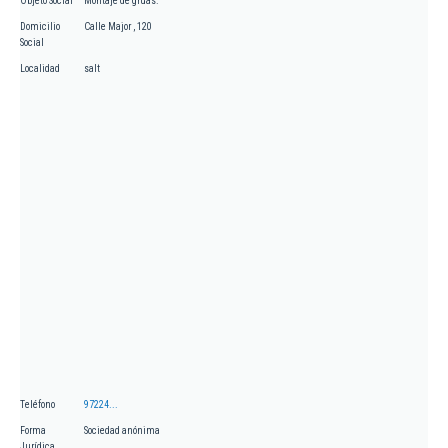
Objeto Social
Montaje de grúas.
Domicilio
Calle Major , 120
Social
Localidad
salt
Teléfono
97224...
Forma
Sociedad anónima
Jurídica