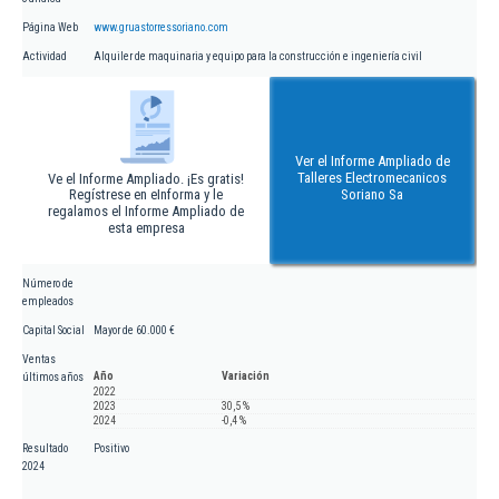
Página Web
www.gruastorressoriano.com
Actividad
Alquiler de maquinaria y equipo para la construcción e ingeniería civil
Ver el Informe Ampliado de
Talleres Electromecanicos
Ve el Informe Ampliado. ¡Es gratis!
Regístrese en eInforma y le
Soriano Sa
regalamos el Informe Ampliado de
esta empresa
Número de
empleados
Capital Social
Mayor de 60.000 €
Ventas
Año
Variación
últimos años
2022
2023
30,5 %
2024
-0,4 %
Resultado
Positivo
2024