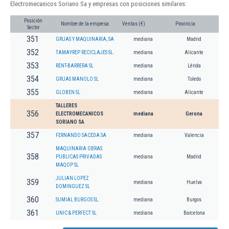
Electromecanicos Soriano Sa y empresas con posiciones similares:
Posición
Nombre de la empresa
Ventas (€)
Provincia
Sector
351
GRUAS Y MAQUINARIA, SA
mediana
Madrid
352
TAMAYREP RECICLAJES SL.
mediana
Alicante
353
RENT-BARRERA SL
mediana
Lérida
354
GRUAS MANOLO SL
mediana
Toledo
355
GLOBEN SL
mediana
Alicante
TALLERES
356
ELECTROMECANICOS
mediana
Gerona
SORIANO SA
357
FERNANDO SACEDA SA
mediana
Valencia
MAQUINARIA OBRAS
358
PUBLICAS PRIVADAS
mediana
Madrid
MAQOP SL
JULIAN LOPEZ
359
mediana
Huelva
DOMINGUEZ SL
360
SUMIAL BURGOS SL.
mediana
Burgos
361
UNIC & PERFECT SL
mediana
Barcelona