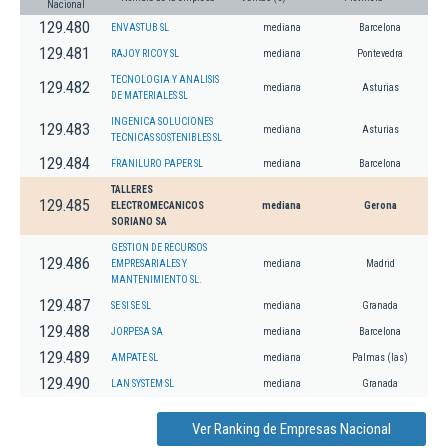
Nacional
129.480
ENVASTUB SL
mediana
Barcelona
129.481
RAJOY RICOY SL
mediana
Pontevedra
TECNOLOGIA Y ANALISIS
129.482
mediana
Asturias
DE MATERIALES SL
INGENICA SOLUCIONES
129.483
mediana
Asturias
TECNICAS SOSTENIBLES SL
129.484
FRANILURO PAPER SL
mediana
Barcelona
TALLERES
129.485
ELECTROMECANICOS
mediana
Gerona
SORIANO SA
GESTION DE RECURSOS
129.486
EMPRESARIALES Y
mediana
Madrid
MANTENIMIENTO SL.
129.487
SE SI SE SL
mediana
Granada
129.488
JORPESA SA
mediana
Barcelona
129.489
AMPATE SL
mediana
Palmas (las)
129.490
LAN SYSTEM SL
mediana
Granada
Ver Ranking de Empresas Nacional