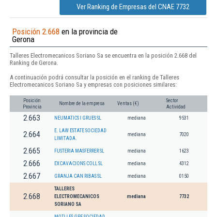
Ver Ranking de Empresas del CNAE 7732
Posición 2.668
en la provincia de
Gerona
Talleres Electromecanicos Soriano Sa se encuentra en la posición 2.668 del
Ranking de Gerona.
A continuación podrá consultar la posición en el ranking de Talleres
Electromecanicos Soriano Sa y empresas con posiciones similares:
Posición
Sector
Nombre de la empresa
Ventas (€)
Provincia
Actividad
2.663
NEUMATICS I GRUES SL
mediana
9531
E. LAW ESTATE SOCIEDAD
2.664
mediana
7020
LIMITADA.
2.665
FUSTERIA MASFERRER SL
mediana
1623
2.666
EXCAVACIONS COLL SL
mediana
4312
2.667
GRANJA CAN RIBAS SL
mediana
0150
TALLERES
2.668
ELECTROMECANICOS
mediana
7732
SORIANO SA
MOTLLES GPF SOCIEDAD