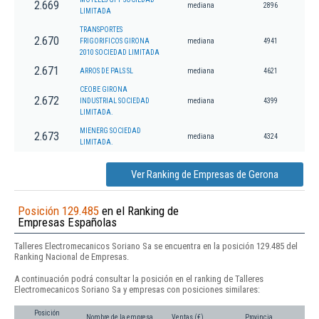
2.669
mediana
2896
LIMITADA
TRANSPORTES
2.670
FRIGORIFICOS GIRONA
mediana
4941
2010 SOCIEDAD LIMITADA
2.671
ARROS DE PALS SL
mediana
4621
CEOBE GIRONA
2.672
INDUSTRIAL SOCIEDAD
mediana
4399
LIMITADA.
MIENERG SOCIEDAD
2.673
mediana
4324
LIMITADA.
Ver Ranking de Empresas de Gerona
Posición 129.485
en el Ranking de
Empresas Españolas
Talleres Electromecanicos Soriano Sa se encuentra en la posición 129.485 del
Ranking Nacional de Empresas.
A continuación podrá consultar la posición en el ranking de Talleres
Electromecanicos Soriano Sa y empresas con posiciones similares:
Posición
Nombre de la empresa
Ventas (€)
Provincia