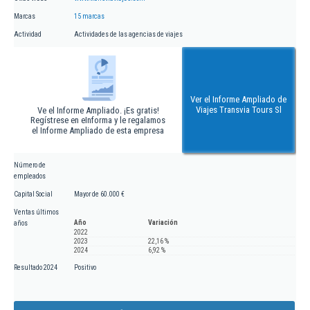
Marcas
15 marcas
Actividad
Actividades de las agencias de viajes
Ver el Informe Ampliado de
Viajes Transvia Tours Sl
Ve el Informe Ampliado. ¡Es gratis!
Regístrese en eInforma y le regalamos
el Informe Ampliado de esta empresa
Número de
empleados
Capital Social
Mayor de 60.000 €
Ventas últimos
Año
Variación
años
2022
2023
22,16 %
2024
6,92 %
Resultado 2024
Positivo