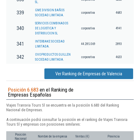
SL.
GME DIVISION BAÑOS
339
corporativa
4683
SOCIEDAD LIMITADA.
SERVICIOS COMBINADOS
340
DE LOGISTICA Y
corporativa
4941
DISTRIBUCION SL
INTERBAKE SOCIEDAD
341
44.285.069
2893
LIMITADA.
OVOPRODUCTOS GUILLEN
342
corporativa
4633
SOCIEDAD LIMITADA.
Ver Ranking de Empresas de Valencia
Posición 6.683
en el Ranking de
Empresas Españolas
Viajes Transvia Tours Sl se encuentra en la posición 6.683 del Ranking
Nacional de Empresas.
A continuación podrá consultar la posición en el ranking de Viajes Transvia
Tours Sl y empresas con posiciones similares:
Posición
Nombre de la empresa
Ventas (€)
Provincia
Nacional