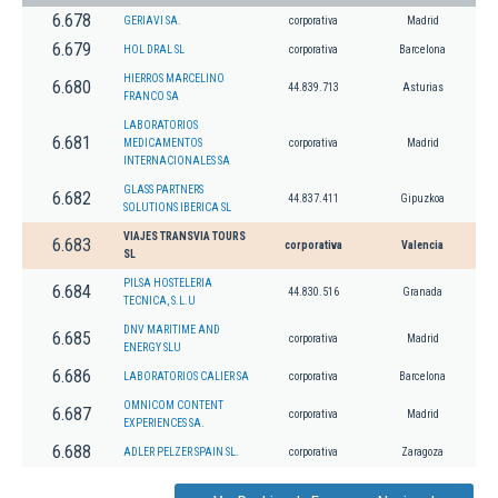
6.678
GERIAVI SA.
corporativa
Madrid
6.679
HOL DRAL SL
corporativa
Barcelona
HIERROS MARCELINO
6.680
44.839.713
Asturias
FRANCO SA
LABORATORIOS
6.681
MEDICAMENTOS
corporativa
Madrid
INTERNACIONALES SA
GLASS PARTNERS
6.682
44.837.411
Gipuzkoa
SOLUTIONS IBERICA SL
VIAJES TRANSVIA TOURS
6.683
corporativa
Valencia
SL
PILSA HOSTELERIA
6.684
44.830.516
Granada
TECNICA, S.L.U
DNV MARITIME AND
6.685
corporativa
Madrid
ENERGY SLU
6.686
LABORATORIOS CALIER SA
corporativa
Barcelona
OMNICOM CONTENT
6.687
corporativa
Madrid
EXPERIENCES SA.
6.688
ADLER PELZER SPAIN SL.
corporativa
Zaragoza