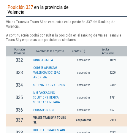
Posición 337
en la provincia de
Valencia
Viajes Transvia Tours Sl se encuentra en la posición 337 del Ranking de
Valencia.
A continuación podrá consultar la posición en el ranking de Viajes Transvia
Tours Sl y empresas con posiciones similares:
Posición
Sector
Nombre de la empresa
Ventas (€)
Provincia
Actividad
332
KING REGAL SA
corporativa
1089
CODERE APUESTAS
333
VALENCIA SOCIEDAD
corporativa
9200
ANONIMA
334
SOPENA INNOVATIONS SL.
corporativa
2442
MM PACKAGING
335
SOLUTIONS IBERICA
corporativa
1721
SOCIEDAD LIMITADA.
336
PORSATECNIC SL
corporativa
4671
VIAJES TRANSVIA TOURS
337
corporativa
7911
SL
BOLUDA TOWAGE SPAIN
338
corporativa
5222