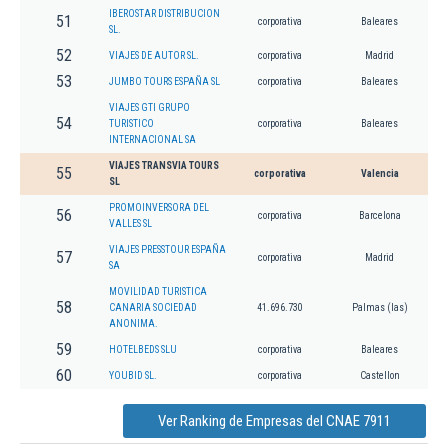
IBEROSTAR DISTRIBUCION
51
corporativa
Baleares
SL.
52
VIAJES DE AUTOR SL.
corporativa
Madrid
53
JUMBO TOURS ESPAÑA SL
corporativa
Baleares
VIAJES GTI GRUPO
54
TURISTICO
corporativa
Baleares
INTERNACIONAL SA
VIAJES TRANSVIA TOURS
55
corporativa
Valencia
SL
PROMOINVERSORA DEL
56
corporativa
Barcelona
VALLES SL
VIAJES PRESSTOUR ESPAÑA
57
corporativa
Madrid
SA
MOVILIDAD TURISTICA
58
CANARIA SOCIEDAD
41.696.730
Palmas (las)
ANONIMA.
59
HOTELBEDS SLU
corporativa
Baleares
60
YOUBID SL.
corporativa
Castellon
Ver Ranking de Empresas del CNAE 7911