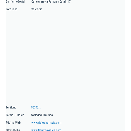
Domicilio Social
Calle gran via Ramon y Cajal , 17
Localidad
Valencia
Teléfono
96342...
Forma Jurídica
Sociedad limitada
Página Web
www.viajestransvia.com
Otras Webs
www.transviaviajes.com