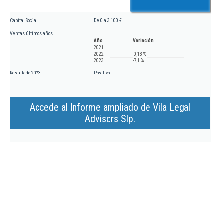
Capital Social
De 0 a 3.100 €
Ventas últimos años
Año
Variación
2021
2022
-0,13 %
2023
-7,1 %
Resultado 2023
Positivo
Accede al Informe ampliado de Vila Legal
Advisors Slp.