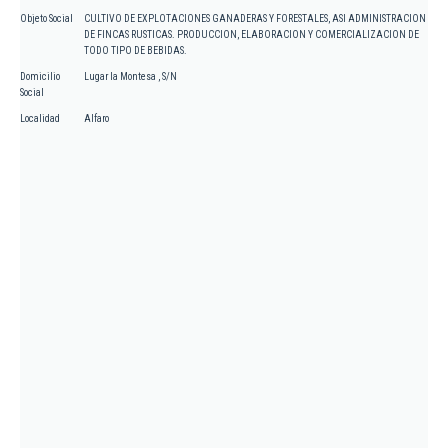
Objeto Social
CULTIVO DE EXPLOTACIONES GANADERAS Y FORESTALES, ASI ADMINISTRACION
DE FINCAS RUSTICAS. PRODUCCION, ELABORACION Y COMERCIALIZACION DE
TODO TIPO DE BEBIDAS.
Domicilio
Lugar la Montesa , S/N
Social
Localidad
Alfaro