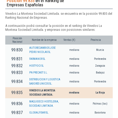
Posición 99.835
en el Ranking de
Empresas Españolas
Vinedos La Montesa Sociedad Limitada. se encuentra en la posición 99.835 del
Ranking Nacional de Empresas.
A continuación podrá consultar la posición en el ranking de Vinedos La
Montesa Sociedad Limitada. y empresas con posiciones similares:
Posición
Nombre de la empresa
Ventas (€)
Provincia
Nacional
AUTORECAMBIOS JOSE
99.830
mediana
Murcia
PEDRO NICOLAS SL
99.831
FARMANOR SL
mediana
Pontevedra
99.832
HOSTYOCI SL
mediana
Zaragoza
99.833
PN PRECAST S.L.
mediana
Badajoz
DISTRIBUCION Y LOGISTICA
99.834
mediana
Pontevedra
SABORES UNICOS SL.
VINEDOS LA MONTESA
99.835
mediana
La Rioja
SOCIEDAD LIMITADA.
MAQUIDECO HOSTELERIA,
99.836
mediana
Palmas (las)
SOCIEDAD LIMITADA.
99.837
GLOBALFISAR SL.
mediana
Barcelona