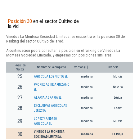
Posición 30
en el sector Cultivo de
la vid
Vinedos La Montesa Sociedad Limitada. se encuentra en la posición 30 del
Ranking del sector Cultivo de la vid.
A continuación podrá consultar la posición en el ranking de Vinedos La
Montesa Sociedad Limitada. y empresas con posiciones similares:
Posición
Nombre de la empresa
Ventas (€)
Provincia
Sector
25
AGRICOLA LOS NIETOS SL
mediana
Murcia
PROPIEDAD DE ARINZANO
26
mediana
Navarra
SL.
27
ALRASA AGRARIA SL
mediana
Lérida
EXCLUSIVAS AGRICOLAS
28
mediana
Cádiz
JEREZ SA
LOPEZ Y ANDREO
29
mediana
Murcia
AGRICOLA SL
VINEDOS LA MONTESA
30
mediana
La Rioja
SOCIEDAD LIMITADA.