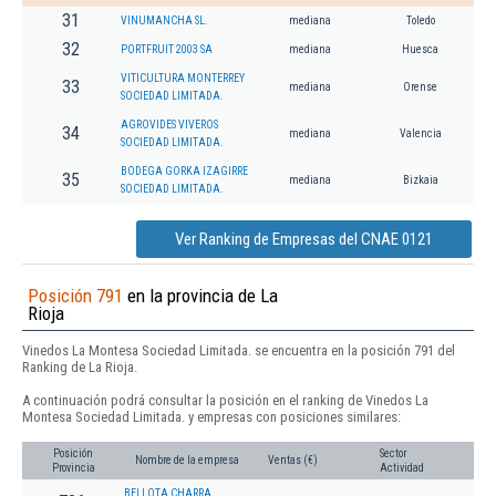
31
VINUMANCHA SL.
mediana
Toledo
32
PORTFRUIT 2003 SA
mediana
Huesca
VITICULTURA MONTERREY
33
mediana
Orense
SOCIEDAD LIMITADA.
AGROVIDES VIVEROS
34
mediana
Valencia
SOCIEDAD LIMITADA.
BODEGA GORKA IZAGIRRE
35
mediana
Bizkaia
SOCIEDAD LIMITADA.
Ver Ranking de Empresas del CNAE 0121
Posición 791
en la provincia de La
Rioja
Vinedos La Montesa Sociedad Limitada. se encuentra en la posición 791 del
Ranking de La Rioja.
A continuación podrá consultar la posición en el ranking de Vinedos La
Montesa Sociedad Limitada. y empresas con posiciones similares:
Posición
Sector
Nombre de la empresa
Ventas (€)
Provincia
Actividad
BELLOTA CHARRA