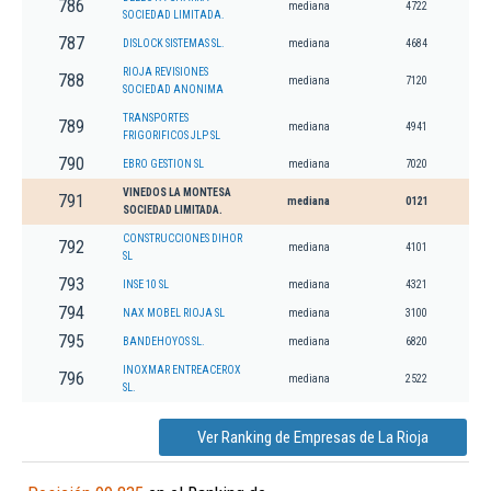
786
mediana
4722
SOCIEDAD LIMITADA.
787
DISLOCK SISTEMAS SL.
mediana
4684
RIOJA REVISIONES
788
mediana
7120
SOCIEDAD ANONIMA
TRANSPORTES
789
mediana
4941
FRIGORIFICOS JLP SL
790
EBRO GESTION SL
mediana
7020
VINEDOS LA MONTESA
791
mediana
0121
SOCIEDAD LIMITADA.
CONSTRUCCIONES DIHOR
792
mediana
4101
SL
793
INSE 10 SL
mediana
4321
794
NAX MOBEL RIOJA SL
mediana
3100
795
BANDEHOYOS SL.
mediana
6820
INOXMAR ENTREACEROX
796
mediana
2522
SL.
Ver Ranking de Empresas de La Rioja