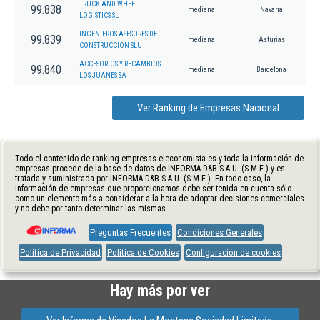
TRUCK AND WHEEL
99.838
mediana
Navarra
LOGISTICS SL
INGENIEROS ASESORES DE
99.839
mediana
Asturias
CONSTRUCCION SLU
ACCESORIOS Y RECAMBIOS
99.840
mediana
Barcelona
LOS JUANES SA
Ver Ranking de Empresas Nacional
Todo el contenido de ranking-empresas.eleconomista.es y toda la información de
empresas procede de la base de datos de INFORMA D&B S.A.U. (S.M.E.) y es
tratada y suministrada por INFORMA D&B S.A.U. (S.M.E.). En todo caso, la
información de empresas que proporcionamos debe ser tenida en cuenta sólo
como un elemento más a considerar a la hora de adoptar decisiones comerciales
y no debe por tanto determinar las mismas.
Preguntas Frecuentes
Condiciones Generales
Política de Privacidad
Política de Cookies
Configuración de cookies
Hay más por ver