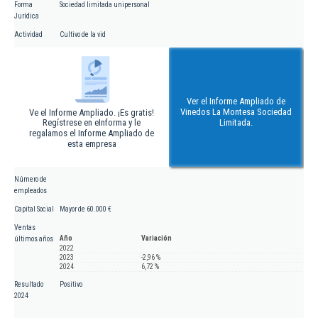
Forma
Sociedad limitada unipersonal
Jurídica
Actividad
Cultivo de la vid
Ver el Informe Ampliado de
Vinedos La Montesa Sociedad
Ve el Informe Ampliado. ¡Es gratis!
Regístrese en eInforma y le
Limitada.
regalamos el Informe Ampliado de
esta empresa
Número de
empleados
Capital Social
Mayor de 60.000 €
Ventas
Año
Variación
últimos años
2022
2023
-2,96 %
2024
6,72 %
Resultado
Positivo
2024