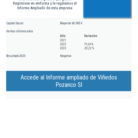
Regístrese en eInforma y le regalamos el
Informe Ampliado de esta empresa
Capital Social
Mayor de 60.000 €
Ventas últimos años
Año
Variación
2021
2022
19,64 %
2023
-20,22 %
Resultado 2023
Negativo
Accede al Informe ampliado de Viñedos
Pozanco Sl