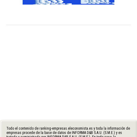
Todo el contenido de ranking-empresas.eleconomista.es y toda la información de
empresas procede de la base de datos de INFORMA D&B S.A.U. (S.M.E.) y es
tratada y suministrada por INFORMA D&B S.A.U. (S.M.E.). En todo caso, la