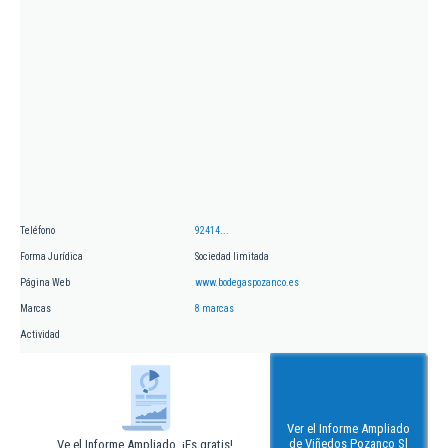
Teléfono
92414...
Forma Jurídica
Sociedad limitada
Página Web
www.bodegaspozanco.es
Marcas
8 marcas
Actividad
Ver el Informe Ampliado
de Viñedos Pozanco Sl
Ve el Informe Ampliado. ¡Es gratis!