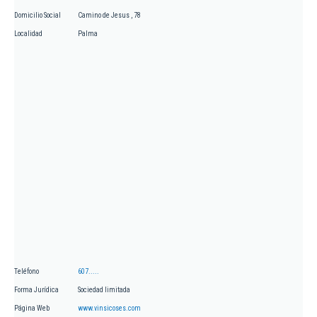
Domicilio Social
Camino de Jesus , 78
Localidad
Palma
Teléfono
607.....
Forma Jurídica
Sociedad limitada
Página Web
www.vinsicoses.com