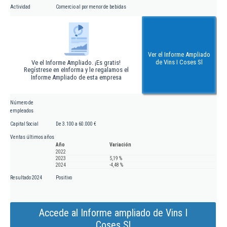
Actividad
Comercio al por menor de bebidas
Ver el Informe Ampliado
de Vins I Coses Sl
Ve el Informe Ampliado. ¡Es gratis!
Regístrese en eInforma y le regalamos el
Informe Ampliado de esta empresa
Número de
empleados
Capital Social
De 3.100 a 60.000 €
Ventas últimos años
Año
Variación
2022
2023
5,19 %
2024
-4,48 %
Resultado 2024
Positivo
Accede al Informe ampliado de Vins I
Coses Sl