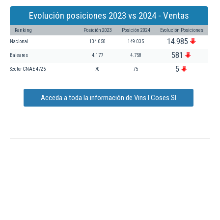
Evolución posiciones 2023 vs 2024 - Ventas
Ranking
Posición 2023
Posición 2024
Evolución Posiciones
14.985
Nacional
134.050
149.035
581
Baleares
4.177
4.758
5
Sector CNAE 4725
70
75
Acceda a toda la información de Vins I Coses Sl