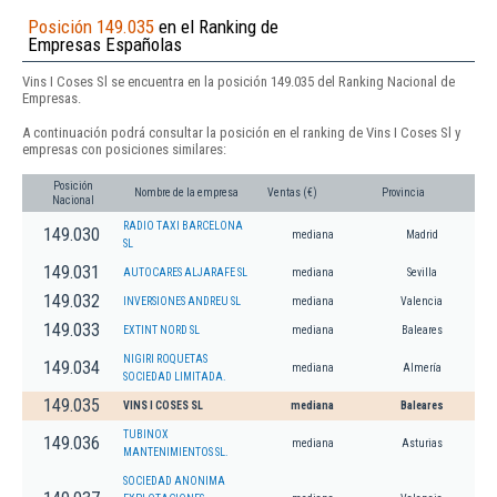
Posición 149.035
en el Ranking de
Empresas Españolas
Vins I Coses Sl se encuentra en la posición 149.035 del Ranking Nacional de
Empresas.
A continuación podrá consultar la posición en el ranking de Vins I Coses Sl y
empresas con posiciones similares:
Posición
Nombre de la empresa
Ventas (€)
Provincia
Nacional
RADIO TAXI BARCELONA
149.030
mediana
Madrid
SL
149.031
AUTOCARES ALJARAFE SL
mediana
Sevilla
149.032
INVERSIONES ANDREU SL
mediana
Valencia
149.033
EXTINT NORD SL
mediana
Baleares
NIGIRI ROQUETAS
149.034
mediana
Almería
SOCIEDAD LIMITADA.
149.035
VINS I COSES SL
mediana
Baleares
TUBINOX
149.036
mediana
Asturias
MANTENIMIENTOS SL.
SOCIEDAD ANONIMA