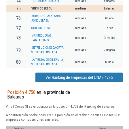
74
LICORES MALLORCA SL.
mediana
Baleares
75
VINS I COSES SL
mediana
Baleares
BODEGUES CATALANES
76
mediana
Gerona
JONQUERA SL.
77
QUIEROVINOS SL.
mediana
Lérida
MANTEQUERIAS
78
mediana
Cantabria
CANTABRAS SL
DISTRIBUCIONES CACIRTA
79
mediana
Zaragoza
SOCIEDAD LIMITADA.
LA TIENDA DE GIL FAMILY,
80
mediana
Murcia
SOCIEDAD LIMITADA.
Ver Ranking de Empresas del CNAE 4725
Posición 4.758
en la provincia de
Baleares
Vins I Coses Sl se encuentra en la posición 4.758 del Ranking de Baleares.
A continuación podrá consultar la posición en el ranking de Vins I Coses Sl y
empresas con posiciones similares:
Posición
Sector