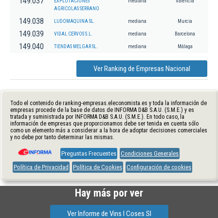
149.037
EXPLOTACIONES
mediana
Valencia
AGRICOLAS SERRANO
149.038
LUDOMAQUINA SL.
mediana
Murcia
149.039
VIDAL CERVOS S.L.
mediana
Barcelona
149.040
TIENDAS MELGAR SL.
mediana
Málaga
Ver Ranking de Empresas Nacional
Todo el contenido de ranking-empresas.eleconomista.es y toda la información de
empresas procede de la base de datos de INFORMA D&B S.A.U. (S.M.E.) y es
tratada y suministrada por INFORMA D&B S.A.U. (S.M.E.). En todo caso, la
información de empresas que proporcionamos debe ser tenida en cuenta sólo
como un elemento más a considerar a la hora de adoptar decisiones comerciales
y no debe por tanto determinar las mismas.
Preguntas Frecuentes
Condiciones Generales
Política de Privacidad
Política de Cookies
Configuración de cookies
Hay más por ver
Ver Informe de Vins I Coses Sl