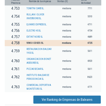
Nombre de la empresa
Ventas (€)
Provincia
Actividad
4.753
TOMITNI CARS SL.
mediana
7711
RULLAN I OLIVER
4.754
mediana
5510
INVERSIONS SL.
4.755
QUNWEI EXPRESS SL.
mediana
4711
4.756
ELECTRO 45 SL
mediana
4754
4.757
EXTINT NORD SL
mediana
4689
4.758
VINS I COSES SL
mediana
4725
RESTAURACION BALEAR
4.759
mediana
5611
1955 SL
ORGANIZACION BONET
4.760
mediana
6920
ASESORES SL
4.761
PIZZAS SECAR SL
mediana
5611
INSTITUTO BALEAR DE
4.762
mediana
8623
PERIODONCIA SL
COMERCIAL DEPORTIVA
4.763
mediana
4771
MONTETORO SL
Ver Ranking de Empresas de Baleares