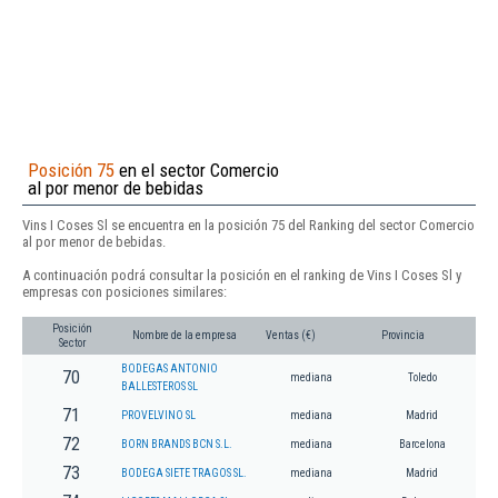
Posición 75
en el sector Comercio
al por menor de bebidas
Vins I Coses Sl se encuentra en la posición 75 del Ranking del sector Comercio
al por menor de bebidas.
A continuación podrá consultar la posición en el ranking de Vins I Coses Sl y
empresas con posiciones similares:
Posición
Nombre de la empresa
Ventas (€)
Provincia
Sector
BODEGAS ANTONIO
70
mediana
Toledo
BALLESTEROS SL
71
PROVELVINO SL
mediana
Madrid
72
BORN BRANDS BCN S.L.
mediana
Barcelona
73
BODEGA SIETE TRAGOS SL.
mediana
Madrid