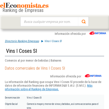
Ranking de Empresas
Buscar:
Información ofrecida por
Directorio Ranking Empresas
Vins I Coses Sl
Vins I Coses Sl
Comercio al por menor de bebidas | Baleares
Datos comerciales de Vins I Coses Sl
Información ofrecida por
La información del Ranking que ocupa Vins I Coses Sl procede de la base de
datos de información financiera de INFORMA D&B S.A.U. (S.M.E.).
Más
información sobre el Ranking de Empresas.
Denominación
Vins I Coses Sl
Objeto Social
Comercio mayor y menor de vinos y bebidas, así como accesorios para el
vino.