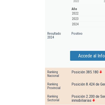
2022
Año
2022
2023
2024
Resultado
Positivo
2024
Accede al Inf
Posición 385.180
Ranking
Nacional
Posición 8.424 de Ge
Ranking
Provincial
Posición 2.200 de Ser
Ranking
inmobiliarias
Sectorial