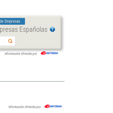
 de Empresas
mpresas Españolas
Información ofrecida por
Información ofrecida por