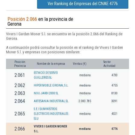
Ver Ranking de Empresas del CNAE 4776
Posición 2.066
en la provincia de
Gerona
Vivers I Garden Moner S.l. se encuentra en la posición 2.066 del Ranking de
Gerona.
A continuación podrá consultar la posición en el ranking de Vivers I Garden
Moner S.l. y empresas con posiciones similares:
Posición
Sector
Nombre de la empresa
Ventas (€)
Provincia
Actividad
ESTACIO DE SERVEI
2.061
mediana
4730
GUILLERIES SL
2.062
HIPER MOBLE GIRONA, S.L.
mediana
4755
2.063
NOU JARDI 2000 SL
mediana
8130
2.064
ARTESANIA INDUSTRIAL SL
2.083.785
3091
S.E.I SUMINISTROS
2.065
ELECTRICOS INDUSTRIALES
mediana
4321
SLU
VIVERS I GARDEN MONER
2.066
mediana
4776
S.L.