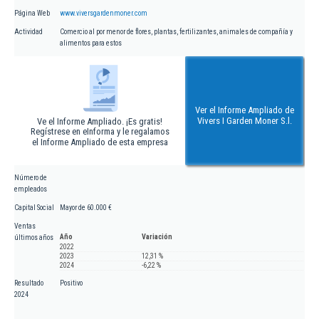
Página Web
www.viversgardenmoner.com
Actividad
Comercio al por menor de flores, plantas, fertilizantes, animales de compañía y
alimentos para estos
Ver el Informe Ampliado de
Vivers I Garden Moner S.l.
Ve el Informe Ampliado. ¡Es gratis!
Regístrese en eInforma y le regalamos
el Informe Ampliado de esta empresa
Número de
empleados
Capital Social
Mayor de 60.000 €
Ventas
Año
Variación
últimos años
2022
2023
12,31 %
2024
-6,22 %
Resultado
Positivo
2024