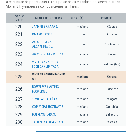
A continuación podrá consultar la posición en el ranking de Vivers I Garden
Moner S.l. y empresas con posiciones similares:
Posición
Nombre de la empresa
Ventas (€)
Provincia
Sector
220
JARDINERIA SARA SL
mediana
Cáceres
221
R MARRUECOS SL
mediana
Almería
AGROQUIMICA
222
mediana
Guadalajara
ALCARREÑA S.L.
223
AGRO GIMENEZ VELEZ SL
mediana
Burgos
VIVEROS AMARYLLIS
224
mediana
Palmas (las)
SOCIEDAD LIMITADA.
VIVERS I GARDEN MONER
225
mediana
Gerona
S.L.
BOSSVI EVERLASTING
226
mediana
Barcelona
FLOWERS SL
227
SEMILLAS LAPEÑA SL
mediana
Zaragoza
228
COMERCIAL HOZNAYO SL
mediana
Cantabria
229
PUERTAS SIERRA SL
mediana
Valladolid
230
JARDINERIA BISANYES SL
mediana
Baleares