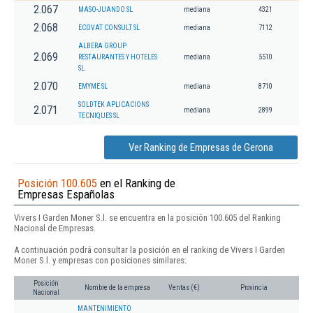
2.067
MASO-JUANDO SL
mediana
4321
2.068
ECOVAT CONSULT SL
mediana
7112
ALBERA GROUP
2.069
RESTAURANTES Y HOTELES
mediana
5510
SL.
2.070
EMYME SL
mediana
8710
SOLDTEK APLICACIONS
2.071
mediana
2899
TECNIQUES SL
Ver Ranking de Empresas de Gerona
Posición 100.605
en el Ranking de
Empresas Españolas
Vivers I Garden Moner S.l. se encuentra en la posición 100.605 del Ranking
Nacional de Empresas.
A continuación podrá consultar la posición en el ranking de Vivers I Garden
Moner S.l. y empresas con posiciones similares:
Posición
Nombre de la empresa
Ventas (€)
Provincia
Nacional
MANTENIMIENTO