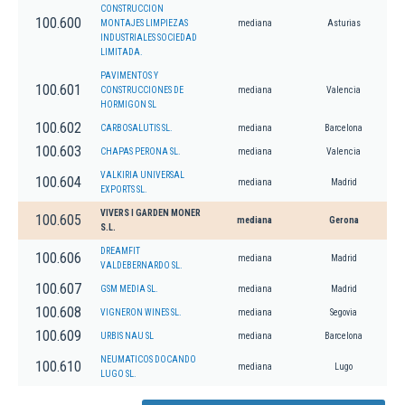
CONSTRUCCION
100.600
MONTAJES LIMPIEZAS
mediana
Asturias
INDUSTRIALES SOCIEDAD
LIMITADA.
PAVIMENTOS Y
100.601
CONSTRUCCIONES DE
mediana
Valencia
HORMIGON SL
100.602
CARBOSALUTIS SL.
mediana
Barcelona
100.603
CHAPAS PERONA SL.
mediana
Valencia
VALKIRIA UNIVERSAL
100.604
mediana
Madrid
EXPORTS SL.
VIVERS I GARDEN MONER
100.605
mediana
Gerona
S.L.
DREAMFIT
100.606
mediana
Madrid
VALDEBERNARDO SL.
100.607
GSM MEDIA SL.
mediana
Madrid
100.608
VIGNERON WINES SL.
mediana
Segovia
100.609
URBIS NAU SL
mediana
Barcelona
NEUMATICOS DOCANDO
100.610
mediana
Lugo
LUGO SL.