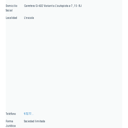
Domicilio
Carretera Gi-632 Variant a L'autopista a-7 , 15 - BJ
Social
Localidad
L'escala
Teléfono
97277...
Forma
Sociedad limitada
Jurídica