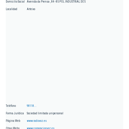
Domicilio Social
Avenida da Prensa , 84 - 85 POL INDUSTRIAL DE S
Localidad
Arteixo
Teléfono
98118...
Forma Jurídica
Sociedad limitada unipersonal
Página Web
www.radiovoz.es
Otras Webs
www.corporacionvoz.es