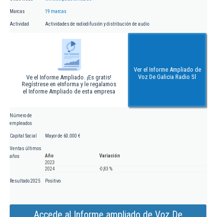
Marcas
19 marcas
Actividad
Actividades de radiodifusión y distribución de audio
Ver el Informe Ampliado de
Voz De Galicia Radio Sl
Ve el Informe Ampliado. ¡Es gratis!
Regístrese en eInforma y le regalamos
el Informe Ampliado de esta empresa
Número de
empleados
Capital Social
Mayor de 60.000 €
Ventas últimos
Año
Variación
años
2023
2024
-0,83 %
Resultado 2025
Positivo
Accede al Informe ampliado de Voz De