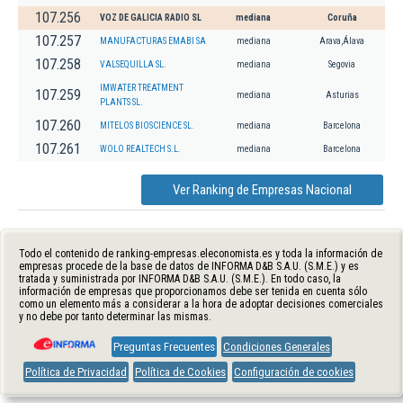
107.256
VOZ DE GALICIA RADIO SL
mediana
Coruña
107.257
MANUFACTURAS EMABI SA
mediana
Arava,Álava
107.258
VALSEQUILLA SL.
mediana
Segovia
IMWATER TREATMENT
107.259
mediana
Asturias
PLANTS SL.
107.260
MITELOS BIOSCIENCE SL.
mediana
Barcelona
107.261
WOLO REALTECH S.L.
mediana
Barcelona
Ver Ranking de Empresas Nacional
Todo el contenido de ranking-empresas.eleconomista.es y toda la información de
empresas procede de la base de datos de INFORMA D&B S.A.U. (S.M.E.) y es
tratada y suministrada por INFORMA D&B S.A.U. (S.M.E.). En todo caso, la
información de empresas que proporcionamos debe ser tenida en cuenta sólo
como un elemento más a considerar a la hora de adoptar decisiones comerciales
y no debe por tanto determinar las mismas.
Preguntas Frecuentes
Condiciones Generales
Política de Privacidad
Política de Cookies
Configuración de cookies