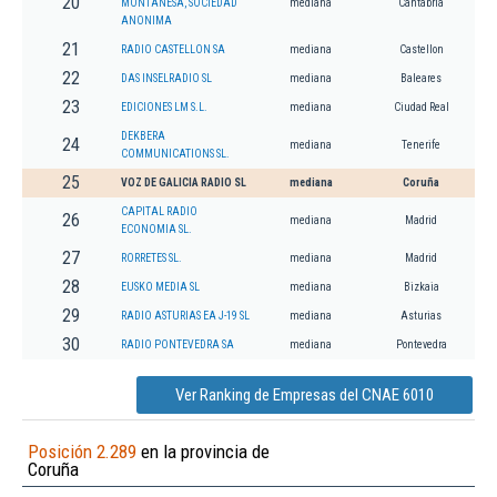
20
MONTAÑESA, SOCIEDAD
mediana
Cantabria
ANONIMA
21
RADIO CASTELLON SA
mediana
Castellon
22
DAS INSELRADIO SL
mediana
Baleares
23
EDICIONES LM S.L.
mediana
Ciudad Real
DEKBERA
24
mediana
Tenerife
COMMUNICATIONS SL.
25
VOZ DE GALICIA RADIO SL
mediana
Coruña
CAPITAL RADIO
26
mediana
Madrid
ECONOMIA SL.
27
RORRETES SL.
mediana
Madrid
28
EUSKO MEDIA SL
mediana
Bizkaia
29
RADIO ASTURIAS EA J-19 SL
mediana
Asturias
30
RADIO PONTEVEDRA SA
mediana
Pontevedra
Ver Ranking de Empresas del CNAE 6010
Posición 2.289
en la provincia de
Coruña