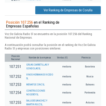
Ver Ranking de Empresas de Coruña
Posición 107.256
en el Ranking de
Empresas Españolas
Voz De Galicia Radio Sl se encuentra en la posición 107.256 del Ranking
Nacional de Empresas.
A continuación podrá consultar la posición en el ranking de Voz De Galicia
Radio Sl y empresas con posiciones similares:
Posición
Nombre de la empresa
Ventas (€)
Provincia
Nacional
GRUAS CARRETILLAS Y
107.251
mediana
Barcelona
GONDOLAS SL
VINOS HERMANOS VICEDO
107.252
mediana
Murcia
SL
107.253
MENATGE CINC SL
mediana
Baleares
CONSTRUCCIONES
107.254
mediana
Pontevedra
NOGEREY SL
SALUDES SANCHEZ Y
107.255
mediana
Asturias
MARTIN RUIZ SL.