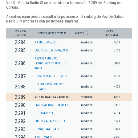
Voz De Galicia Radio Sl se encuentra en la posición 2.289 del Ranking de
Coruña.
A continuación podrá consultar la posición en el ranking de Voz De Galicia
Radio Sl y empresas con posiciones similares:
Posición
Sector
Nombre de la empresa
Ventas (€)
Provincia
Actividad
2.284
KAMIJO 446, S.L.
mediana
5611
2.285
EOLICOS DO MORRAZO SL
mediana
3512
ASESORAMIENTO
2.286
ECONOMICO Y JURIDICO
mediana
7020
360 SL.
2.287
CERVECERIAS EL HOYO SL.
mediana
5630
URESPA PROYECTOS Y
2.288
mediana
4101
OBRAS SL.
2.289
VOZ DE GALICIA RADIO SL
mediana
6010
2.290
FABRICACIONES PARMA SL
mediana
3315
2.291
GIL SUAREZ SL
mediana
4634
2.292
LIMPIEZAS APOSTOL SL
mediana
8121
2.293
GH SAT GALICIA SL
mediana
3320
2.294
ANLUEVAL SL
mediana
4755