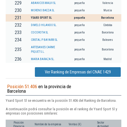
229
ABANICOS MALVI SL
pequeña
Valencia
230
MORENO BAEZA SL
pequeña
Murcia
231
YSARD SPORT SL
pequeña
Barcelona
232
DIMELO HILANDO SL.
pequeña
Córdoba
233
COCOROTA SL
pequeña
Barcelona
234
CRISTAL P BAYARRI SL
pequeña
Baleares
ARTESANIES CARME
235
pequeña
Barcelona
PIQUET S.L.
236
MARIA BARAZA SL.
pequeña
Madrid
Ver Ranking de Empresas del CNAE 1429
Posición 51.406
en la provincia de
Barcelona
Ysard Sport Sl se encuentra en la posición 51.406 del Ranking de Barcelona.
A continuación podrá consultar la posición en el ranking de Ysard Sport Sl y
empresas con posiciones similares:
Posición
Sector
Nombre de la empresa
Ventas (€)
Provincia
Actividad