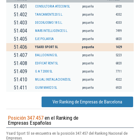
51.401
CONSULTORIA ATECOM SL
pequeña
6920
51.402
TANCAMENTS 20 S.L.
pequeña
4332
51.403
DECORJOSMO 18 S.L.
pequeña
4333
51.404
MARS INTELLIGENCE S.L.
pequeña
7499
51.405
EJE POLAR SA
pequeña
6820
51.406
YSARD SPORT SL
pequeña
1429
51.407
BALLOONING SL
pequeña
5223
51.408
EDIFICAT RENT SL
pequeña
6820
51.409
G A T 2000 SL
pequeña
7711
51.410
MUJAL INSTALACIONES SL
pequeña
4322
51.411
GUIM MARZO SL
pequeña
6920
Ver Ranking de Empresas de Barcelona
Posición 347.457
en el Ranking de
Empresas Españolas
Ysard Sport Sl se encuentra en la posición 347.457 del Ranking Nacional de
Empresas.