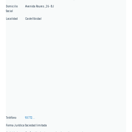
Domicilio
Avenida Roures , 26 - BJ
Social
Localidad
Castellbisbal
Teléfono
93772...
Forma Jurídica
Sociedad limitada