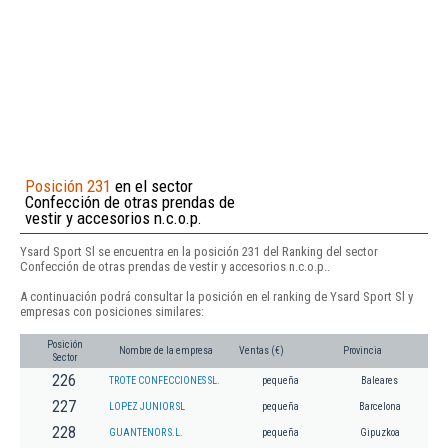
Posición 231
en el sector
Confección de otras prendas de
vestir y accesorios n.c.o.p.
Ysard Sport Sl se encuentra en la posición 231 del Ranking del sector
Confección de otras prendas de vestir y accesorios n.c.o.p..
A continuación podrá consultar la posición en el ranking de Ysard Sport Sl y
empresas con posiciones similares:
Posición
Nombre de la empresa
Ventas (€)
Provincia
Sector
226
TROTE CONFECCIONES SL.
pequeña
Baleares
227
LOPEZ JUNIOR SL
pequeña
Barcelona
228
GUANTENOR S.L.
pequeña
Gipuzkoa