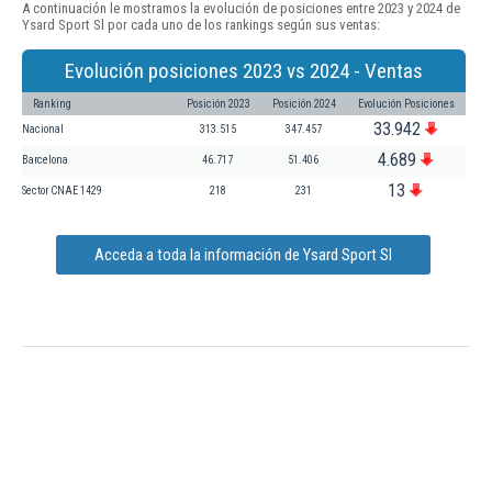
A continuación le mostramos la evolución de posiciones entre 2023 y 2024 de
Ysard Sport Sl por cada uno de los rankings según sus ventas:
Evolución posiciones 2023 vs 2024 - Ventas
Ranking
Posición 2023
Posición 2024
Evolución Posiciones
33.942
Nacional
313.515
347.457
4.689
Barcelona
46.717
51.406
13
Sector CNAE 1429
218
231
Acceda a toda la información de Ysard Sport Sl