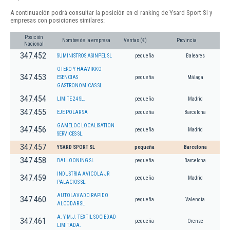
A continuación podrá consultar la posición en el ranking de Ysard Sport Sl y
empresas con posiciones similares:
Posición
Nombre de la empresa
Ventas (€)
Provincia
Nacional
347.452
SUMINISTROS ASINPEL SL
pequeña
Baleares
OTERO Y HAAVIKKO
347.453
ESENCIAS
pequeña
Málaga
GASTRONOMICAS SL
347.454
LIMITE 24 SL.
pequeña
Madrid
347.455
EJE POLAR SA
pequeña
Barcelona
GAMELOC LOCALISATION
347.456
pequeña
Madrid
SERVICES SL.
347.457
YSARD SPORT SL
pequeña
Barcelona
347.458
BALLOONING SL
pequeña
Barcelona
INDUSTRIA AVICOLA JR
347.459
pequeña
Madrid
PALACIOS SL.
AUTOLAVADO RAPIDO
347.460
pequeña
Valencia
ALCODAR SL
A. Y M.J. TEXTIL SOCIEDAD
347.461
pequeña
Orense
LIMITADA.