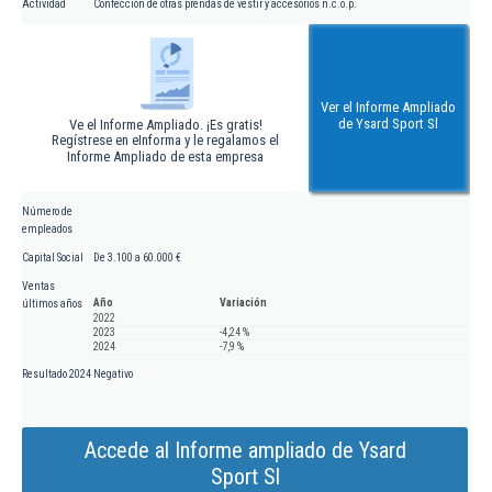
Actividad
Confección de otras prendas de vestir y accesorios n.c.o.p.
Ver el Informe Ampliado
de Ysard Sport Sl
Ve el Informe Ampliado. ¡Es gratis!
Regístrese en eInforma y le regalamos el
Informe Ampliado de esta empresa
Número de
empleados
Capital Social
De 3.100 a 60.000 €
Ventas
Año
Variación
últimos años
2022
2023
-4,24 %
2024
-7,9 %
Resultado 2024
Negativo
Accede al Informe ampliado de Ysard
Sport Sl