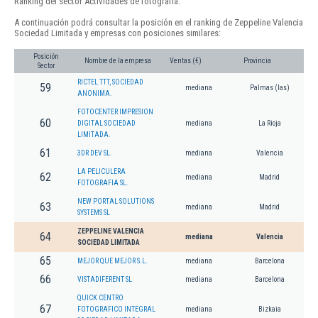
Ranking del sector Actividades de fotografía.
A continuación podrá consultar la posición en el ranking de Zeppeline Valencia
Sociedad Limitada y empresas con posiciones similares:
Posición
Nombre de la empresa
Ventas (€)
Provincia
Sector
RICTEL TTT, SOCIEDAD
59
mediana
Palmas (las)
ANONIMA.
FOTOCENTER IMPRESION
60
DIGITAL SOCIEDAD
mediana
La Rioja
LIMITADA.
61
3DR DEV SL.
mediana
Valencia
LA PELICULERA
62
mediana
Madrid
FOTOGRAFIA SL.
NEW PORTAL SOLUTIONS
63
mediana
Madrid
SYSTEMS SL
ZEPPELINE VALENCIA
64
mediana
Valencia
SOCIEDAD LIMITADA
65
MEJOR QUE MEJOR S.L.
mediana
Barcelona
66
VISTADIFERENT SL
mediana
Barcelona
QUICK CENTRO
67
FOTOGRAFICO INTEGRAL
mediana
Bizkaia