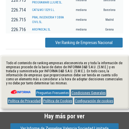
226.713
mediana
Barcelona
PROGRAMARI LLIURE SL.
226.714
CAT & MO 1329 S.L.
mediana
Barcelona
PRAL INGENIERIA Y OBRA
226.715
mediana
Madrid
CIVIL SL.
226.716
AROPASCAL SL
mediana
Gerona
Ver Ranking de Empresas Nacional
Todo el contenido de ranking-empresas.eleconomista.es y toda la información de
empresas procede de la base de datos de INFORMA D&B S.A.U. (S.M.E.) y es
tratada y suministrada por INFORMA D&B S.A.U. (S.M.E.). En todo caso, la
información de empresas que proporcionamos debe ser tenida en cuenta sólo
como un elemento más a considerar a la hora de adoptar decisiones comerciales
y no debe por tanto determinar las mismas.
Preguntas Frecuentes
Condiciones Generales
Política de Privacidad
Política de Cookies
Configuración de cookies
Hay más por ver
Ver Informe de Zeppeline Valencia Sociedad Limitada