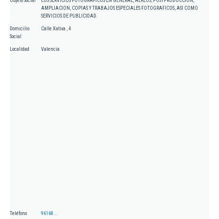
Objeto Social
LOS SERVICIOS FOTOGRAFICOS EN GENERAL, AEREOS, POSTPRODUCCION,
AMPLIACION, COPIAS Y TRABAJOS ESPECIALES FOTOGRAFICOS, ASI COMO
SERVICIOS DE PUBLICIDAD.
Domicilio
Calle Xativa , 4
Social
Localidad
Valencia
Teléfono
96168...