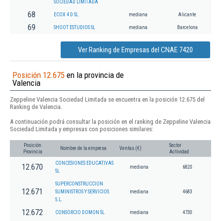
SOCIEDAD LIMITADA
68
ECOX 4 D SL
mediana
Alicante
69
SHOOT ESTUDIOS SL
mediana
Barcelona
Ver Ranking de Empresas del CNAE 7420
Posición 12.675
en la provincia de
Valencia
Zeppeline Valencia Sociedad Limitada se encuentra en la posición 12.675 del
Ranking de Valencia.
A continuación podrá consultar la posición en el ranking de Zeppeline Valencia
Sociedad Limitada y empresas con posiciones similares:
Posición
Sector
Nombre de la empresa
Ventas (€)
Provincia
Actividad
CONCESIONES EDUCATIVAS
12.670
mediana
6820
SL
SUPERCONSTRUCCION
12.671
SUMINISTROS Y SERVICIOS
mediana
4683
S.L.
12.672
CONSORCIO DOMON SL
mediana
4730