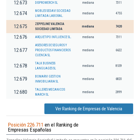
12.673
DISPROMERCH SL
mediana
7311
MOBLES SEDAVI SOCIEDAD
12.674
mediana
4755
LIMITADA LABORAL.
ZEPPELINE VALENCIA
12.675
mediana
7420
SOCIEDAD LIMITADA
12.676
ARQUETIPO INFLUENCE SL.
mediana
7311
ASESORES DE SEGUROS Y
12.677
PRODUCTOS FINANCIEROS
mediana
6622
CUENCA SL
TALK BUSINESS
12.678
mediana
8559
LANGUAGES SL
BOMARVI GESTION
12.679
mediana
6820
INMOBILIARIA SL
TALLERES MECANICOS
12.680
mediana
2899
MARCH SL
Ver Ranking de Empresas de Valencia
Posición 226.711
en el Ranking de
Empresas Españolas