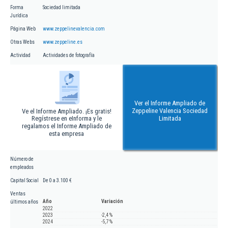
Forma
Sociedad limitada
Jurídica
Página Web
www.zeppelinevalencia.com
Otras Webs
www.zeppeline.es
Actividad
Actividades de fotografía
Ver el Informe Ampliado de
Zeppeline Valencia Sociedad
Ve el Informe Ampliado. ¡Es gratis!
Regístrese en eInforma y le
Limitada
regalamos el Informe Ampliado de
esta empresa
Número de
empleados
Capital Social
De 0 a 3.100 €
Ventas
Año
Variación
últimos años
2022
2023
-2,4 %
2024
-5,7 %