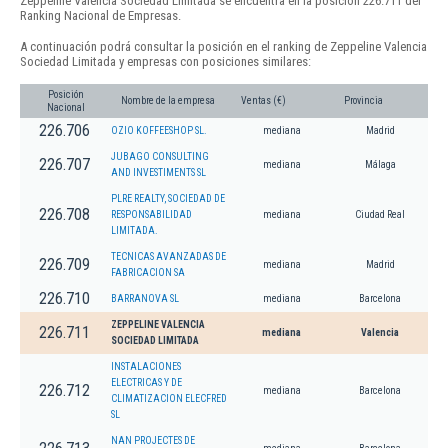
Zeppeline Valencia Sociedad Limitada se encuentra en la posición 226.711 del
Ranking Nacional de Empresas.
A continuación podrá consultar la posición en el ranking de Zeppeline Valencia
Sociedad Limitada y empresas con posiciones similares:
Posición
Nombre de la empresa
Ventas (€)
Provincia
Nacional
226.706
OZIO KOFFEESHOP SL.
mediana
Madrid
JUBAGO CONSULTING
226.707
mediana
Málaga
AND INVESTIMENTS SL
PLRE REALTY, SOCIEDAD DE
226.708
RESPONSABILIDAD
mediana
Ciudad Real
LIMITADA.
TECNICAS AVANZADAS DE
226.709
mediana
Madrid
FABRICACION SA
226.710
BARRANOVA SL
mediana
Barcelona
ZEPPELINE VALENCIA
226.711
mediana
Valencia
SOCIEDAD LIMITADA
INSTALACIONES
ELECTRICAS Y DE
226.712
mediana
Barcelona
CLIMATIZACION ELECFRED
SL
NAN PROJECTES DE