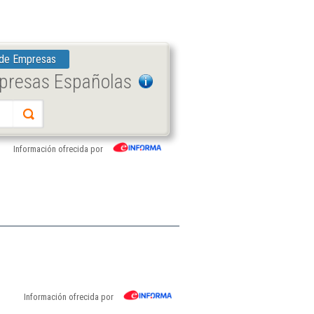
 de Empresas
mpresas Españolas
Información ofrecida por
Información ofrecida por