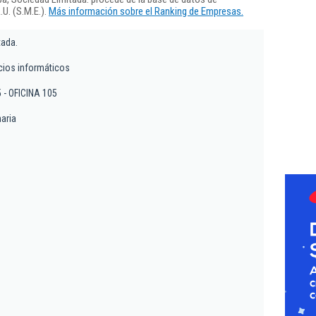
U. (S.M.E.).
Más información sobre el Ranking de Empresas.
tada.
icios informáticos
35 - OFICINA 105
aria