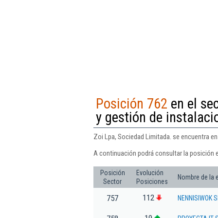
Posición 762
en el sec
y gestión de instalac
Zoi Lpa, Sociedad Limitada. se encuentra en 
A continuación podrá consultar la posición 
Posición
Evolución
Nombre de la
Sector
Posiciones
112
757
NENNISIWOK S
19