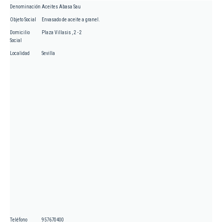
Denominación
Aceites Abasa Sau
Objeto Social
Envasado de aceite a granel.
Domicilio
Plaza Villasis , 2 - 2
Social
Localidad
Sevilla
Teléfono
957670400