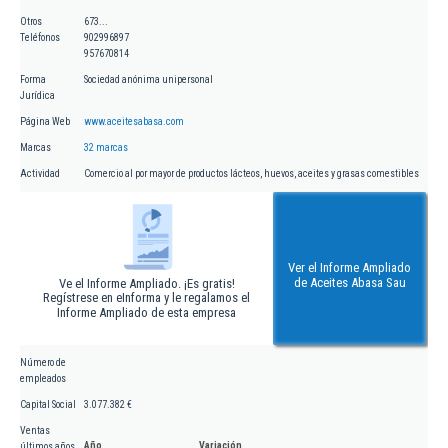
Otros
673...
Teléfonos
902996897
957670814
Forma
Sociedad anónima unipersonal
Jurídica
Página Web
www.aceitesabasa.com
Marcas
32 marcas
Actividad
Comercio al por mayor de productos lácteos, huevos, aceites y grasas comestibles
Ver el Informe Ampliado
de Aceites Abasa Sau
Ve el Informe Ampliado. ¡Es gratis!
Regístrese en eInforma y le regalamos el
Informe Ampliado de esta empresa
Número de
empleados
Capital Social
3.077.382 €
Ventas
Año
Variación
últimos años