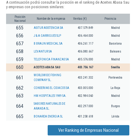
A continuación podrá consultar la posición en el ranking de Aceites Abasa Sau
y empresas con posiciones similares:
Posición
Nombre de la empresa
Ventas (€)
Provincia
Nacional
655
ASITUR ASISTENCIA SA
407.579.849
Madrid
656
J & A GARRIGUES SLP
406.464.000
Madrid
657
B BRAUN MEDICAL SA
406.261.117
Barcelona
658
LEVANTUR SA
406.080.667
Baleares
659
TELEFONICA FINANZAS SA
405.576.000
Madrid
660
ACEITES ABASA SAU
403.756.167
Sevilla
WORLDWIDE FISHING
661
403.241.332
Pontevedra
COMPANY SL.
662
CONSERVAS EL CIDACOS SA
403.005.000
La Rioja
663
HM HOSPITALES 1989 SA.
402.984.060
Madrid
SABORES NATURALES DE
664
402.297.000
Burgos
ARANDA SL.
665
BONAREA ENERGIA SL
401.258.618
Lérida
Ver Ranking de Empresas Nacional