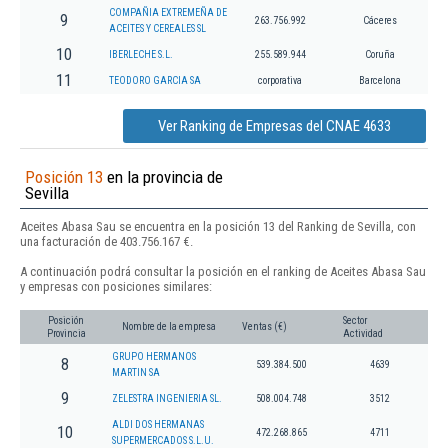
COMPAÑIA EXTREMEÑA DE
9
263.756.992
Cáceres
ACEITES Y CEREALES SL
10
IBERLECHE S.L.
255.589.944
Coruña
11
TEODORO GARCIA SA
corporativa
Barcelona
Ver Ranking de Empresas del CNAE 4633
Posición 13
en la provincia de
Sevilla
Aceites Abasa Sau se encuentra en la posición 13 del Ranking de Sevilla, con
una facturación de 403.756.167 €.
A continuación podrá consultar la posición en el ranking de Aceites Abasa Sau
y empresas con posiciones similares:
Posición
Sector
Nombre de la empresa
Ventas (€)
Provincia
Actividad
GRUPO HERMANOS
8
539.384.500
4639
MARTIN SA
9
ZELESTRA INGENIERIA SL.
508.004.748
3512
ALDI DOS HERMANAS
10
472.268.865
4711
SUPERMERCADOS S.L.U.