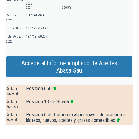
2023
2024
66,05 %
Resultado
2.470.615,94 €
2025
Ebitda 2025
13.045.365,48 €
Total Activo
127.432.630,23 €
2025
Accede al Informe ampliado de Aceites
Abasa Sau
Posición 660
Ranking
Nacional
Posición 13 de Sevilla
Ranking
Provincial
Posición 6 de Comercio al por mayor de productos
Ranking
lácteos, huevos, aceites y grasas comestibles
Sectorial