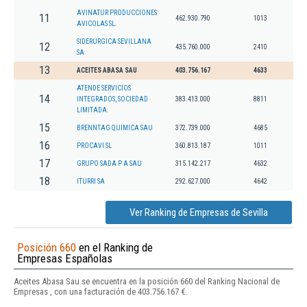
AVINATUR PRODUCCIONES
11
462.930.790
1013
AVICOLAS SL.
SIDERURGICA SEVILLANA
12
435.760.000
2410
SA
13
ACEITES ABASA SAU
403.756.167
4633
ATENDE SERVICIOS
14
INTEGRADOS, SOCIEDAD
383.413.000
8811
LIMITADA.
15
BRENNTAG QUIMICA SAU
372.739.000
4685
16
PROCAVI SL
360.813.187
1011
17
GRUPO SADA P A SAU
315.142.217
4632
18
ITURRI SA
292.627.000
4642
Ver Ranking de Empresas de Sevilla
Posición 660
en el Ranking de
Empresas Españolas
Aceites Abasa Sau se encuentra en la posición 660 del Ranking Nacional de
Empresas , con una facturación de 403.756.167 €.