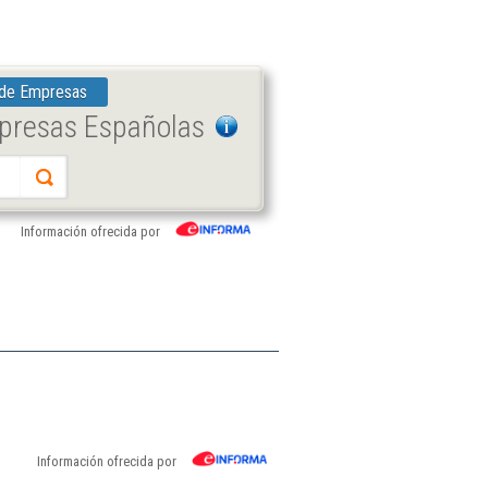
 de Empresas
mpresas Españolas
Información ofrecida por
Información ofrecida por