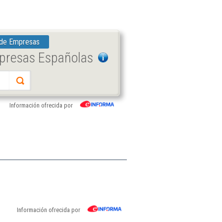
 de Empresas
mpresas Españolas
Información ofrecida por
Información ofrecida por