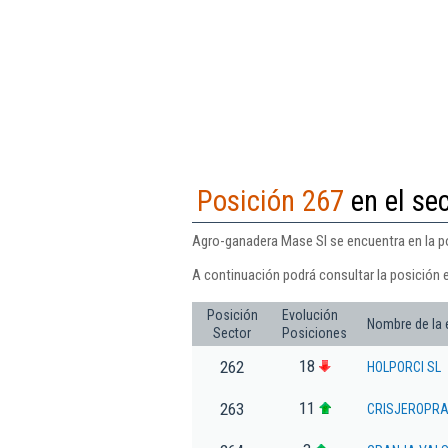
Posición 267
en el se
Agro-ganadera Mase Sl se encuentra en la po
A continuación podrá consultar la posición 
Posición
Evolución
Nombre de la
Sector
Posiciones
18
262
HOLPORCI SL
11
263
CRISJEROPRA