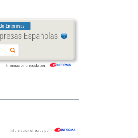
 de Empresas
mpresas Españolas
Información ofrecida por
Información ofrecida por