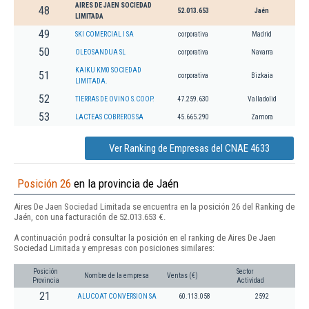
AIRES DE JAEN SOCIEDAD
48
52.013.653
Jaén
LIMITADA
49
SKI COMERCIAL I SA
corporativa
Madrid
50
OLEOSANDUA SL
corporativa
Navarra
KAIKU KM0 SOCIEDAD
51
corporativa
Bizkaia
LIMITADA.
52
TIERRAS DE OVINO S.COOP.
47.259.630
Valladolid
53
LACTEAS COBREROS SA
45.665.290
Zamora
Ver Ranking de Empresas del CNAE 4633
Posición 26
en la provincia de Jaén
Aires De Jaen Sociedad Limitada se encuentra en la posición 26 del Ranking de
Jaén, con una facturación de 52.013.653 €.
A continuación podrá consultar la posición en el ranking de Aires De Jaen
Sociedad Limitada y empresas con posiciones similares:
Posición
Sector
Nombre de la empresa
Ventas (€)
Provincia
Actividad
21
ALUCOAT CONVERSION SA
60.113.058
2592