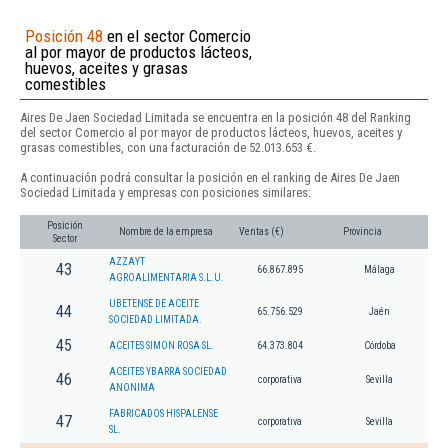
Posición 48
en el sector Comercio
al por mayor de productos lácteos,
huevos, aceites y grasas
comestibles
Aires De Jaen Sociedad Limitada se encuentra en la posición 48 del Ranking
del sector Comercio al por mayor de productos lácteos, huevos, aceites y
grasas comestibles, con una facturación de 52.013.653 €.
A continuación podrá consultar la posición en el ranking de Aires De Jaen
Sociedad Limitada y empresas con posiciones similares:
Posición
Nombre de la empresa
Ventas (€)
Provincia
Sector
AZZAYT
43
66.867.895
Málaga
AGROALIMENTARIA S.L.U.
UBETENSE DE ACEITE
44
65.756.529
Jaén
SOCIEDAD LIMITADA.
45
ACEITES SIMON ROSA SL.
64.373.804
Córdoba
ACEITES YBARRA SOCIEDAD
46
corporativa
Sevilla
ANONIMA
FABRICADOS HISPALENSE
47
corporativa
Sevilla
SL.