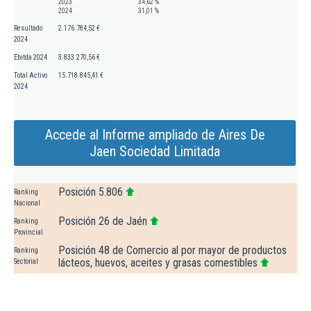
2023
34,62 %
2024
31,01 %
Resultado
2.176.784,52 €
2024
Ebitda 2024
3.833.270,56 €
Total Activo
15.718.845,41 €
2024
Accede al Informe ampliado de Aires De
Jaen Sociedad Limitada
Posición 5.806
Ranking
Nacional
Posición 26 de Jaén
Ranking
Provincial
Posición 48 de Comercio al por mayor de productos
Ranking
lácteos, huevos, aceites y grasas comestibles
Sectorial