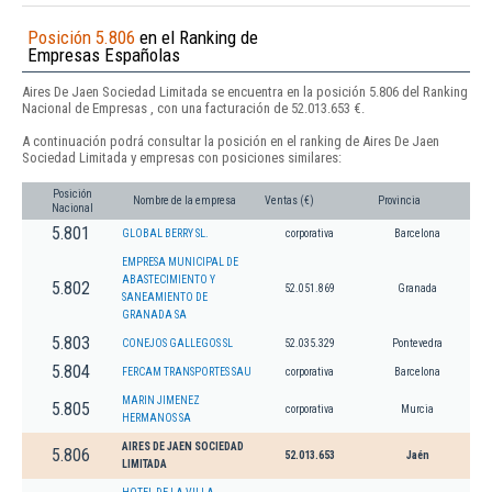
Posición 5.806
en el Ranking de
Empresas Españolas
Aires De Jaen Sociedad Limitada se encuentra en la posición 5.806 del Ranking
Nacional de Empresas , con una facturación de 52.013.653 €.
A continuación podrá consultar la posición en el ranking de Aires De Jaen
Sociedad Limitada y empresas con posiciones similares:
Posición
Nombre de la empresa
Ventas (€)
Provincia
Nacional
5.801
GLOBAL BERRY SL.
corporativa
Barcelona
EMPRESA MUNICIPAL DE
ABASTECIMIENTO Y
5.802
52.051.869
Granada
SANEAMIENTO DE
GRANADA SA
5.803
CONEJOS GALLEGOS SL
52.035.329
Pontevedra
5.804
FERCAM TRANSPORTES SAU
corporativa
Barcelona
MARIN JIMENEZ
5.805
corporativa
Murcia
HERMANOS SA
AIRES DE JAEN SOCIEDAD
5.806
52.013.653
Jaén
LIMITADA