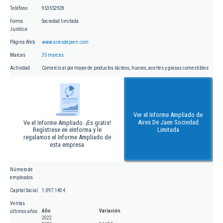
Teléfono
953552928
Forma
Sociedad limitada
Jurídica
Página Web
www.airesdejaen.com
Marcas
35 marcas
Actividad
Comercio al por mayor de productos lácteos, huevos, aceites y grasas comestibles
Ver el Informe Ampliado de
Aires De Jaen Sociedad
Ve el Informe Ampliado. ¡Es gratis!
Regístrese en eInforma y le
Limitada
regalamos el Informe Ampliado de
esta empresa
Número de
empleados
Capital Social
1.097.140 €
Ventas
Año
Variación
últimos años
2022