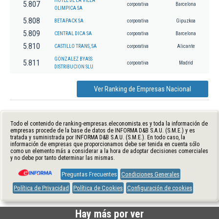
HOTEL DE LA VILLA
5.807
corporativa
Barcelona
OLIMPICA SA
5.808
BETAPACK SA
corporativa
Gipuzkoa
5.809
CENTRAL DICA SA
corporativa
Barcelona
5.810
CASTILLO TRANS, SA
corporativa
Alicante
GONZALEZ BYASS
5.811
corporativa
Madrid
DISTRIBUCION SLU
Ver Ranking de Empresas Nacional
Todo el contenido de ranking-empresas.eleconomista.es y toda la información de
empresas procede de la base de datos de INFORMA D&B S.A.U. (S.M.E.) y es
tratada y suministrada por INFORMA D&B S.A.U. (S.M.E.). En todo caso, la
información de empresas que proporcionamos debe ser tenida en cuenta sólo
como un elemento más a considerar a la hora de adoptar decisiones comerciales
y no debe por tanto determinar las mismas.
Preguntas Frecuentes
Condiciones Generales
Política de Privacidad
Política de Cookies
Configuración de cookies
Hay más por ver