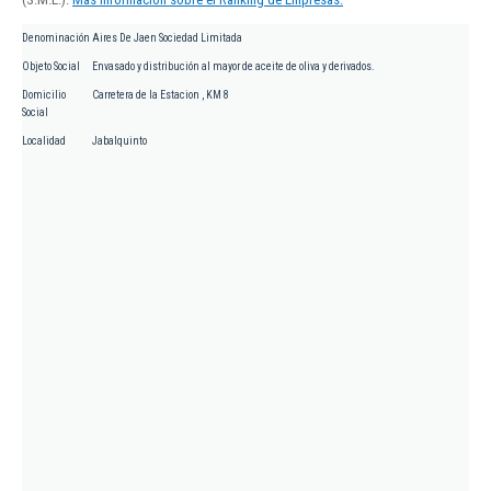
Denominación
Aires De Jaen Sociedad Limitada
Objeto Social
Envasado y distribución al mayor de aceite de oliva y derivados.
Domicilio
Carretera de la Estacion , KM 8
Social
Localidad
Jabalquinto