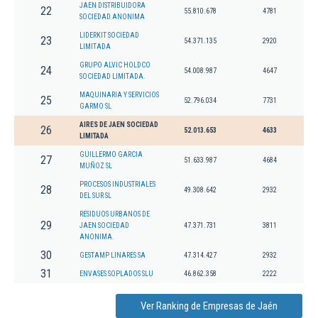
JAEN DISTRIBUIDORA
22
55.810.678
4781
SOCIEDAD ANONIMA
LIDERKIT SOCIEDAD
23
54.371.135
2920
LIMITADA
GRUPO ALVIC HOLDCO
24
54.008.987
4647
SOCIEDAD LIMITADA.
MAQUINARIA Y SERVICIOS
25
52.796.034
7731
GARMO SL
AIRES DE JAEN SOCIEDAD
26
52.013.653
4633
LIMITADA
GUILLERMO GARCIA
27
51.633.987
4684
MUÑOZ SL
PROCESOS INDUSTRIALES
28
49.308.642
2932
DEL SUR SL
RESIDUOS URBANOS DE
29
JAEN SOCIEDAD
47.371.731
3811
ANONIMA.
30
GESTAMP LINARES SA
47.314.427
2932
31
ENVASES SOPLADOS SLU
46.862.358
2222
Ver Ranking de Empresas de Jaén