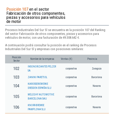
Posición 107
en el sector
Fabricación de otros componentes,
piezas y accesorios para vehículos
de motor
Procesos Industriales Del Sur Sl se encuentra en la posición 107 del Ranking
del sector Fabricación de otros componentes, piezas y accesorios para
vehículos de motor, con una facturación de 49.308.642 €.
A continuación podrá consultar la posición en el ranking de Procesos
Industriales Del Sur Sl y empresas con posiciones similares:
Posición
Nombre de la empresa
Ventas (€)
Provincia
Sector
INSONORIZANTES PELZER
102
corporativa
Zaragoza
SA
103
ZANINI PARETS SL
corporativa
Barcelona
KAROSSERIEWERKE
104
corporativa
Navarra
DRESDEN ESPAÑA SLU
MELEGHY AUTOMOTIVE
105
corporativa
Barcelona
BARCELONA SAU
KNORR-BREMSE
106
corporativa
Navarra
PAMPLONA SLU