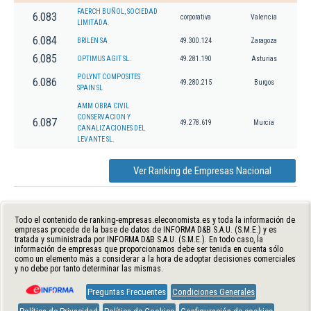
FAERCH BUÑOL, SOCIEDAD
6.083
corporativa
Valencia
LIMITADA.
6.084
BRILEN SA
49.300.124
Zaragoza
6.085
OPTIMUS AGIT SL.
49.281.190
Asturias
POLYNT COMPOSITES
6.086
49.280.215
Burgos
SPAIN SL
AMM OBRA CIVIL
CONSERVACION Y
6.087
49.278.619
Murcia
CANALIZACIONES DEL
LEVANTE SL.
Ver Ranking de Empresas Nacional
Todo el contenido de ranking-empresas.eleconomista.es y toda la información de
empresas procede de la base de datos de INFORMA D&B S.A.U. (S.M.E.) y es
tratada y suministrada por INFORMA D&B S.A.U. (S.M.E.). En todo caso, la
información de empresas que proporcionamos debe ser tenida en cuenta sólo
como un elemento más a considerar a la hora de adoptar decisiones comerciales
y no debe por tanto determinar las mismas.
Preguntas Frecuentes
Condiciones Generales