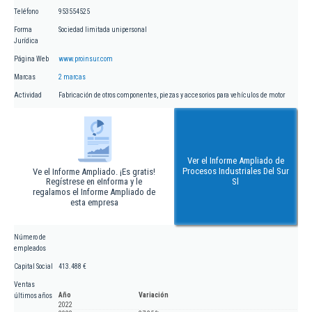
Teléfono
953554525
Forma
Sociedad limitada unipersonal
Jurídica
Página Web
www.proinsur.com
Marcas
2 marcas
Actividad
Fabricación de otros componentes, piezas y accesorios para vehículos de motor
Ver el Informe Ampliado de
Procesos Industriales Del Sur
Ve el Informe Ampliado. ¡Es gratis!
Regístrese en eInforma y le
Sl
regalamos el Informe Ampliado de
esta empresa
Número de
empleados
Capital Social
413.488 €
Ventas
Año
Variación
últimos años
2022