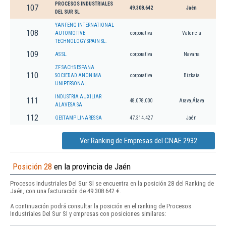
PROCESOS INDUSTRIALES
107
49.308.642
Jaén
DEL SUR SL
YANFENG INTERNATIONAL
108
AUTOMOTIVE
corporativa
Valencia
TECHNOLOGY SPAIN SL.
109
AS SL.
corporativa
Navarra
ZF SACHS ESPANA
110
SOCIEDAD ANONIMA
corporativa
Bizkaia
UNIPERSONAL
INDUSTRIA AUXILIAR
111
48.078.000
Arava,Álava
ALAVESA SA
112
GESTAMP LINARES SA
47.314.427
Jaén
Ver Ranking de Empresas del CNAE 2932
Posición 28
en la provincia de Jaén
Procesos Industriales Del Sur Sl se encuentra en la posición 28 del Ranking de
Jaén, con una facturación de 49.308.642 €.
A continuación podrá consultar la posición en el ranking de Procesos
Industriales Del Sur Sl y empresas con posiciones similares: