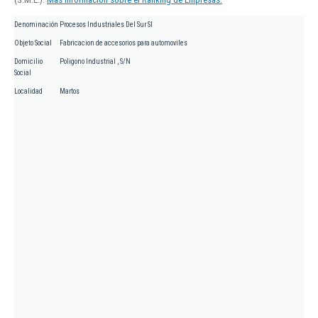
Denominación
Procesos Industriales Del Sur Sl
Objeto Social
Fabricacion de accesorios para automoviles
Domicilio
Poligono Industrial , S/N
Social
Localidad
Martos