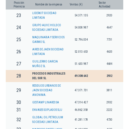
Posición
Sector
Nombre de la empresa
Ventas (€)
Provincia
Actividad
LIDERKIT SOCIEDAD
23
54.371.135
2920
LIMITADA
GRUPO ALVIC HOLDCO
24
54.008.987
4647
SOCIEDAD LIMITADA.
MAQUINARIA Y SERVICIOS
25
52.796.034
7731
GARMO SL
AIRES DE JAEN SOCIEDAD
26
52.013.653
4633
LIMITADA
GUILLERMO GARCIA
27
51.633.987
4684
MUÑOZ SL
PROCESOS INDUSTRIALES
28
49.308.642
2932
DEL SUR SL
RESIDUOS URBANOS DE
29
JAEN SOCIEDAD
47.371.731
3811
ANONIMA.
30
GESTAMP LINARES SA
47.314.427
2932
31
ENVASES SOPLADOS SLU
46.862.358
2222
GLOBAL OIL PETROLIUM
32
41.281.178
4730
SOCIEDAD LIMITADA.