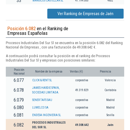
33
MARISCOS CASTELLAR SL
41.194.000
4632
Ver Ranking de Empresas de Jaén
Posición 6.082
en el Ranking de
Empresas Españolas
Procesos Industriales Del Sur Sl se encuentra en la posición 6.082 del Ranking
Nacional de Empresas , con una facturación de 49.308.642 €.
A continuación podrá consultar la posición en el ranking de Procesos
Industriales Del Sur Sl y empresas con posiciones similares:
Posición
Nombre de la empresa
Ventas (€)
Provincia
Nacional
6.077
CLICK & RENT SL
corporativa
Valencia
JAMES HARDIE SPAIN,
6.078
49.319.829
Cantabria
SOCIEDAD LIMITADA.
6.079
SENER TAFS SAU
corporativa
Madrid
6.080
LUMELCO SA
corporativa
Madrid
6.081
ENDESA INGENIERIA SL
corporativa
Sevilla
PROCESOS INDUSTRIALES
6.082
49.308.642
Jaén
DEL SUR SL