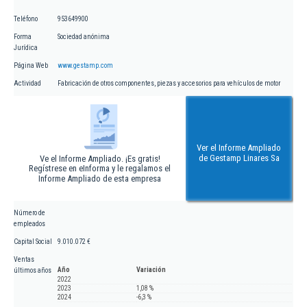
Teléfono
953649900
Forma
Sociedad anónima
Jurídica
Página Web
www.gestamp.com
Actividad
Fabricación de otros componentes, piezas y accesorios para vehículos de motor
Ver el Informe Ampliado
de Gestamp Linares Sa
Ve el Informe Ampliado. ¡Es gratis!
Regístrese en eInforma y le regalamos el
Informe Ampliado de esta empresa
Número de
empleados
Capital Social
9.010.072 €
Ventas
Año
Variación
últimos años
2022
2023
1,08 %
2024
-6,3 %