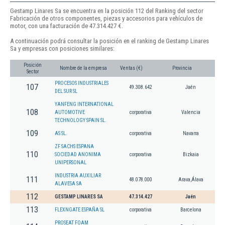
Gestamp Linares Sa se encuentra en la posición 112 del Ranking del sector
Fabricación de otros componentes, piezas y accesorios para vehículos de
motor, con una facturación de 47.314.427 €.
A continuación podrá consultar la posición en el ranking de Gestamp Linares
Sa y empresas con posiciones similares:
Posición
Nombre de la empresa
Ventas (€)
Provincia
Sector
PROCESOS INDUSTRIALES
107
49.308.642
Jaén
DEL SUR SL
YANFENG INTERNATIONAL
108
AUTOMOTIVE
corporativa
Valencia
TECHNOLOGY SPAIN SL.
109
AS SL.
corporativa
Navarra
ZF SACHS ESPANA
110
SOCIEDAD ANONIMA
corporativa
Bizkaia
UNIPERSONAL
INDUSTRIA AUXILIAR
111
48.078.000
Arava,Álava
ALAVESA SA
112
GESTAMP LINARES SA
47.314.427
Jaén
113
FLEXNGATE ESPAÑA SL
corporativa
Barcelona
PROSEAT FOAM