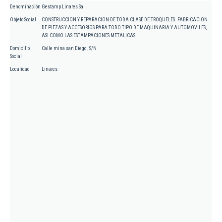
Denominación
Gestamp Linares Sa
Objeto Social
CONSTRUCCION Y REPARACION DE TODA CLASE DE TROQUELES. FABRICACION
DE PIEZAS Y ACCESORIOS PARA TODO TIPO DE MAQUINARIA Y AUTOMOVILES,
ASI COMO LAS ESTAMPACIONES METALICAS.
Domicilio
Calle mina san Diego , S/N
Social
Localidad
Linares