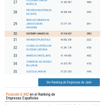
GUILLERMO GARCIA
27
51.633.987
4684
MUÑOZ SL
PROCESOS INDUSTRIALES
28
49.308.642
2932
DEL SUR SL
RESIDUOS URBANOS DE
29
JAEN SOCIEDAD
47.371.731
3811
ANONIMA.
30
GESTAMP LINARES SA
47.314.427
2932
31
ENVASES SOPLADOS SLU
46.862.358
2222
GLOBAL OIL PETROLIUM
32
41.281.178
4730
SOCIEDAD LIMITADA.
33
MARISCOS CASTELLAR SL
41.194.000
4632
COMERCIAL DEL MUEBLE
34
41.035.787
4755
MILLAN SA
35
OLEICOLA JAEN SA
37.231.295
1043
Ver Ranking de Empresas de Jaén
Posición 6.342
en el Ranking de
Empresas Españolas