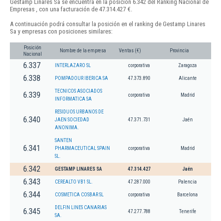
Gestamp Linares Sa se encuentra en la posición 6.342 del Ranking Nacional de
Empresas , con una facturación de 47.314.427 €.
A continuación podrá consultar la posición en el ranking de Gestamp Linares
Sa y empresas con posiciones similares:
Posición
Nombre de la empresa
Ventas (€)
Provincia
Nacional
6.337
INTERLAZARO SL
corporativa
Zaragoza
6.338
POMPADOUR IBERICA SA
47.373.890
Alicante
TECNICOS ASOCIADOS
6.339
corporativa
Madrid
INFORMATICA SA
RESIDUOS URBANOS DE
6.340
JAEN SOCIEDAD
47.371.731
Jaén
ANONIMA.
SANTEN
6.341
PHARMACEUTICAL SPAIN
corporativa
Madrid
SL.
6.342
GESTAMP LINARES SA
47.314.427
Jaén
6.343
CEREALTO VB1 SL.
47.287.000
Palencia
6.344
COSMETICA COSBAR SL
corporativa
Barcelona
DELFIN LINES CANARIAS
6.345
47.277.788
Tenerife
SA.