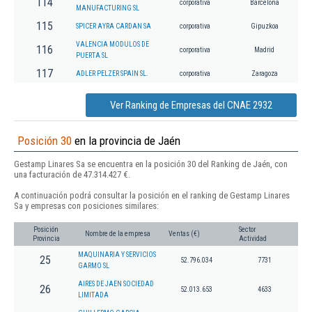
114
corporativa
Barcelona
MANUFACTURING SL
115
SPICER AYRA CARDAN SA
corporativa
Gipuzkoa
VALENCIA MODULOS DE
116
corporativa
Madrid
PUERTA SL
117
ADLER PELZER SPAIN SL.
corporativa
Zaragoza
Ver Ranking de Empresas del CNAE 2932
Posición 30
en la provincia de Jaén
Gestamp Linares Sa se encuentra en la posición 30 del Ranking de Jaén, con
una facturación de 47.314.427 €.
A continuación podrá consultar la posición en el ranking de Gestamp Linares
Sa y empresas con posiciones similares:
Posición
Sector
Nombre de la empresa
Ventas (€)
Provincia
Actividad
MAQUINARIA Y SERVICIOS
25
52.796.034
7731
GARMO SL
AIRES DE JAEN SOCIEDAD
26
52.013.653
4633
LIMITADA