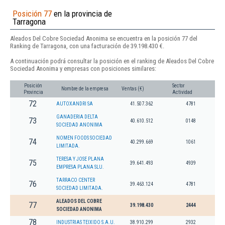
Posición 77
en la provincia de
Tarragona
Aleados Del Cobre Sociedad Anonima se encuentra en la posición 77 del
Ranking de Tarragona, con una facturación de 39.198.430 €.
A continuación podrá consultar la posición en el ranking de Aleados Del Cobre
Sociedad Anonima y empresas con posiciones similares:
Posición
Sector
Nombre de la empresa
Ventas (€)
Provincia
Actividad
72
AUTOXANDRI SA
41.507.362
4781
GANADERIA DELTA
73
40.610.512
0148
SOCIEDAD ANONIMA
NOMEN FOODS SOCIEDAD
74
40.299.669
1061
LIMITADA.
TERESA Y JOSE PLANA
75
39.641.493
4939
EMPRESA PLANA SLU.
TARRACO CENTER
76
39.463.124
4781
SOCIEDAD LIMITADA.
ALEADOS DEL COBRE
77
39.198.430
2444
SOCIEDAD ANONIMA
78
INDUSTRIAS TEIXIDO S.A.U.
38.910.299
2932