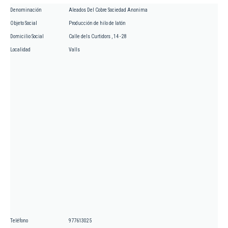
Denominación
Aleados Del Cobre Sociedad Anonima
Objeto Social
Producción de hilo de latón
Domicilio Social
Calle dels Curtidors , 14 - 28
Localidad
Valls
Teléfono
977613025