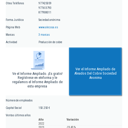
Otros Teléfonos
977425059
977613793
877908011
Forma Jurídica
Sociedad anónima
Página Web
www.alecosa.es
Marcas
3 marcas
Actividad
Producción de cobre
Ver el Informe Ampliado de
Aleados Del Cobre Sociedad
Ve el Informe Ampliado. ¡Es gratis!
Regístrese en eInforma y le
Anonima
regalamos el Informe Ampliado de
esta empresa
Número de empleados
Capital Social
150.250 €
Ventas últimos años
Año
Variación
2022
2023
-19,49 %