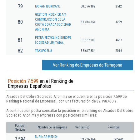
79
ISOPAN IBERICA SL
38.376.182
2512
GESTION INGENIERIA Y
CONSTRUCCION DE LA
80
37.494.354
4299
COSTA DORADA SOCIEDAD
ANONIMA
PETRA RECYCLING EUROPE
81
36.857.900
4687
SOCIEDAD LIMITADA.
82
TRAXPO SLU
36.617.834
2016
Ver Ranking de Empresas de Tarragona
Posición 7.599
en el Ranking de
Empresas Españolas
Aleados Del Cobre Sociedad Anonima se encuentra en la posición 7.599 del
Ranking Nacional de Empresas , con una facturación de 39.198.430 €.
A continuación podrá consultar la posición en el ranking de Aleados Del Cobre
Sociedad Anonima y empresas con posiciones similares:
Posición
Nombre de la empresa
Ventas (€)
Provincia
Nacional
EL PINAR MEDIO-
7.594
39.226.164
Segovia