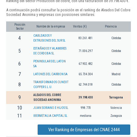
Ranking del sector Producción de cobre, con una facturación de 39.198.430 €.
A continuación podrá consultar la posición en el ranking de Aleados Del Cobre
Sociedad Anonima y empresas con posiciones similares:
Posición
Nombre de la empresa
Ventas (€)
Provincia
Sector
CABLEADOS Y
4
83.261.481
Córdoba
EXTRUSIONES DEL SUR SL
ESTAÑADOS Y ALAMBRES
5
71.006.297
Córdoba
DE CORDOBA SL
PENINSULAR DEL LATON
6
67.902.482
Córdoba
SA
7
LATONES DEL CARRION SA
65.734.304
Madrid
TRANSFORMADOS CUNEXT
8
62.744.018
Córdoba
COPPER S.L.U.
ALEADOS DEL COBRE
9
39.198.430
Tarragona
SOCIEDAD ANONIMA
10
JUAN SORIANO E HIJOS SL
998.770
Valencia
11
IBERMETALIA CAPITAL SL
mediana
Zaragoza
Ver Ranking de Empresas del CNAE 2444