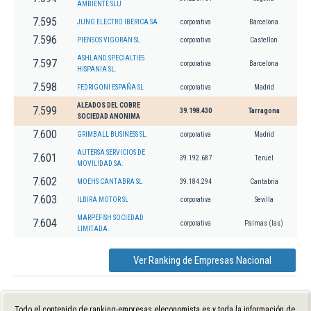
AMBIENTE SLU
7.595
JUNG ELECTRO IBERICA SA
corporativa
Barcelona
7.596
PIENSOS VIGORAN SL
corporativa
Castellon
ASHLAND SPECIALTIES
7.597
corporativa
Barcelona
HISPANIA SL.
7.598
FEDRIGONI ESPAÑA SL
corporativa
Madrid
ALEADOS DEL COBRE
7.599
39.198.430
Tarragona
SOCIEDAD ANONIMA
7.600
GRIMBALL BUSINESS SL.
corporativa
Madrid
AUTERSA SERVICIOS DE
7.601
39.192.687
Teruel
MOVILIDAD SA.
7.602
MOEHS CANTABRA SL
39.184.294
Cantabria
7.603
ILBIRA MOTOR SL
corporativa
Sevilla
MARPEFISH SOCIEDAD
7.604
corporativa
Palmas (las)
LIMITADA.
Ver Ranking de Empresas Nacional
Todo el contenido de ranking-empresas.eleconomista.es y toda la información de