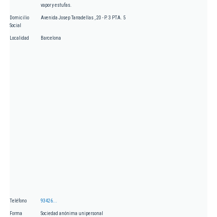
vapor y estufas.
Domicilio
Avenida Josep Tarradellas , 20 - P. 3 PTA. 5
Social
Localidad
Barcelona
Teléfono
93426...
Forma
Sociedad anónima unipersonal