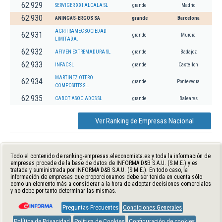
62.929
SERVIGER XXI ALCALA SL
grande
Madrid
62.930
ANINGAS-ERGOS SA
grande
Barcelona
AGRITRAMEC SOCIEDAD
62.931
grande
Murcia
LIMITADA.
62.932
AFIVEN EXTREMADURA SL
grande
Badajoz
62.933
INFAC SL
grande
Castellon
MARTINEZ OTERO
62.934
grande
Pontevedra
COMPOSITES SL.
62.935
CABOT ASOCIADOS SL
grande
Baleares
Ver Ranking de Empresas Nacional
Todo el contenido de ranking-empresas.eleconomista.es y toda la información de
empresas procede de la base de datos de INFORMA D&B S.A.U. (S.M.E.) y es
tratada y suministrada por INFORMA D&B S.A.U. (S.M.E.). En todo caso, la
información de empresas que proporcionamos debe ser tenida en cuenta sólo
como un elemento más a considerar a la hora de adoptar decisiones comerciales
y no debe por tanto determinar las mismas.
Preguntas Frecuentes
Condiciones Generales
Política de Privacidad
Política de Cookies
Configuración de cookies