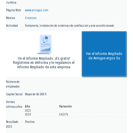
Jurídica
Página Web
www.aningas.com
Marcas
4 marcas
Actividad
Fontanería, instalación de sistemas de calefacción y aire acondicionado
Ver el Informe Ampliado
de Aningas-ergos Sa
Ve el Informe Ampliado. ¡Es gratis!
Regístrese en eInforma y le regalamos el
Informe Ampliado de esta empresa
Número de
empleados
Capital Social
Mayor de 60.000 €
Ventas
Año
Variación
últimos años
2023
2024
24,05 %
Resultado
Positivo
2025