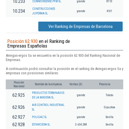
10.233
COMMONSENSE PFM SL.
grande
8110
CONSTRUCCIONES
10.234
grande
4101
JUPERMA SL
Ver Ranking de Empresas de Barcelona
Posición 62.930
en el Ranking de
Empresas Españolas
Aningas-ergos Sa se encuentra en la posición 62.930 del Ranking Nacional de
Empresas.
A continuación podrá consultar la posición en el ranking de Aningas-ergos Sa y
empresas con posiciones similares:
Posición
Nombre de la empresa
Ventas (€)
Provincia
Nacional
PRODUCTOS TERMINADOS
62.925
grande
Toledo
DE LA MADERA SL.
AIR CONTROL INDUSTRIAL
62.926
grande
Gipuzkoa
SL
62.927
POLIGAZ SL
grande
Sevilla
62.928
ESTARCIERA SL
3.654.288
Sevilla