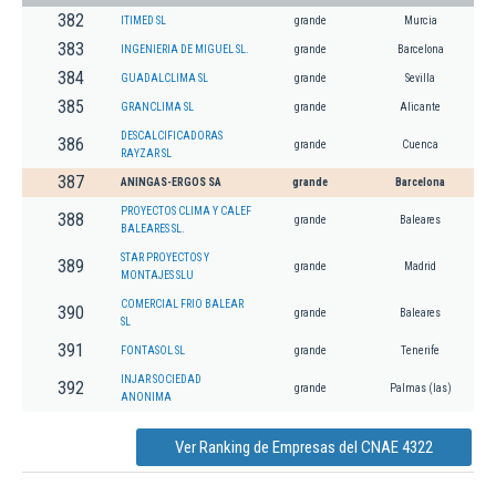
382
ITIMED SL
grande
Murcia
383
INGENIERIA DE MIGUEL SL.
grande
Barcelona
384
GUADALCLIMA SL
grande
Sevilla
385
GRANCLIMA SL
grande
Alicante
DESCALCIFICADORAS
386
grande
Cuenca
RAYZAR SL
387
ANINGAS-ERGOS SA
grande
Barcelona
PROYECTOS CLIMA Y CALEF
388
grande
Baleares
BALEARES SL.
STAR PROYECTOS Y
389
grande
Madrid
MONTAJES SLU
COMERCIAL FRIO BALEAR
390
grande
Baleares
SL
391
FONTASOL SL
grande
Tenerife
INJAR SOCIEDAD
392
grande
Palmas (las)
ANONIMA
Ver Ranking de Empresas del CNAE 4322