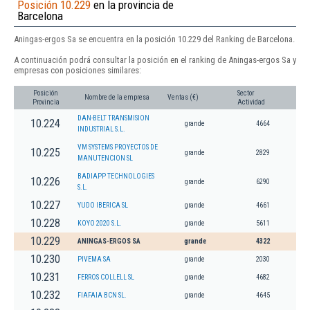
Posición 10.229
en la provincia de
Barcelona
Aningas-ergos Sa se encuentra en la posición 10.229 del Ranking de Barcelona.
A continuación podrá consultar la posición en el ranking de Aningas-ergos Sa y
empresas con posiciones similares:
Posición
Sector
Nombre de la empresa
Ventas (€)
Provincia
Actividad
DAN-BELT TRANSMISION
10.224
grande
4664
INDUSTRIAL S.L.
VM SYSTEMS PROYECTOS DE
10.225
grande
2829
MANUTENCION SL
BADIAPP TECHNOLOGIES
10.226
grande
6290
S.L.
10.227
YUDO IBERICA SL
grande
4661
10.228
KOYO 2020 S.L.
grande
5611
10.229
ANINGAS-ERGOS SA
grande
4322
10.230
PIVEMA SA
grande
2030
10.231
FERROS COLLELL SL
grande
4682
10.232
FIAFAIA BCN SL.
grande
4645