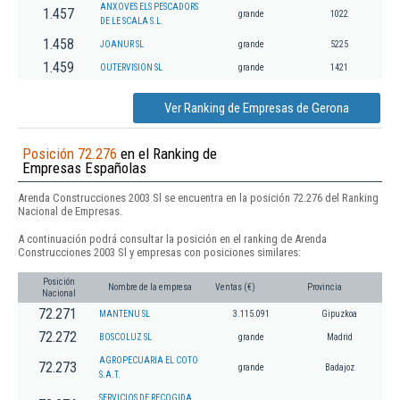
ANXOVES ELS PESCADORS
1.457
grande
1022
DE LE SCALA S.L.
1.458
JOANUR SL
grande
5225
1.459
OUTERVISION SL
grande
1421
Ver Ranking de Empresas de Gerona
Posición 72.276
en el Ranking de
Empresas Españolas
Arenda Construcciones 2003 Sl se encuentra en la posición 72.276 del Ranking
Nacional de Empresas.
A continuación podrá consultar la posición en el ranking de Arenda
Construcciones 2003 Sl y empresas con posiciones similares:
Posición
Nombre de la empresa
Ventas (€)
Provincia
Nacional
72.271
MANTENU SL
3.115.091
Gipuzkoa
72.272
BOSCOLUZ SL
grande
Madrid
AGROPECUARIA EL COTO
72.273
grande
Badajoz
S.A.T.
SERVICIOS DE RECOGIDA