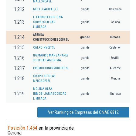
MALLORCA SL.
1.212
NUCLI CAPITAL S.L.
grande
Barcelona
E. FABREGA GESTIONA
1.213
OBRES SOCIEDAD
grande
Gerona
LIMITADA.
ARENDA
1.214
grande
Gerona
CONSTRUCCIONES 2003 SL
1.215
CALPE INVEST SL
grande
Castellon
IDS MADRID MANZANARES
1.216
grande
Sevilla
SOCIEDAD ANONIMA.
1.217
PROMOCIONES ROBYPED SL
grande
Alicante
GRUPO NICOLAS
1.218
grande
Murcia
MERCADER SL
MOLINA OLEA
1.219
INMOBILIARIA SOCIEDAD
grande
Granada
LIMITADA
Ver Ranking de Empresas del CNAE 6812
Posición 1.454
en la provincia de
Gerona