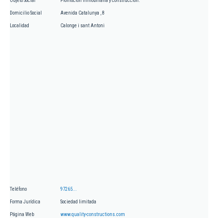
Objeto Social
Promoción inmobiliaria y construcción.
Domicilio Social
Avenida Catalunya , 8
Localidad
Calonge i sant Antoni
Teléfono
97265...
Forma Jurídica
Sociedad limitada
Página Web
www.quality-constructions.com