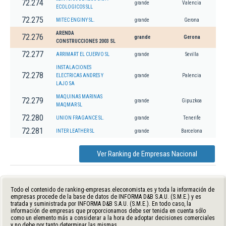
72.274
grande
Valencia
ECOLOGICOS SLL
72.275
MITEC ENGINY SL.
grande
Gerona
ARENDA
72.276
grande
Gerona
CONSTRUCCIONES 2003 SL
72.277
ARRIMART EL CUERVO SL
grande
Sevilla
INSTALACIONES
72.278
ELECTRICAS ANDRES Y
grande
Palencia
LAJO SA
MAQUINAS MARINAS
72.279
grande
Gipuzkoa
MAQMAR SL
72.280
UNION FRAGANCE SL.
grande
Tenerife
72.281
INTER LEATHER SL
grande
Barcelona
Ver Ranking de Empresas Nacional
Todo el contenido de ranking-empresas.eleconomista.es y toda la información de
empresas procede de la base de datos de INFORMA D&B S.A.U. (S.M.E.) y es
tratada y suministrada por INFORMA D&B S.A.U. (S.M.E.). En todo caso, la
información de empresas que proporcionamos debe ser tenida en cuenta sólo
como un elemento más a considerar a la hora de adoptar decisiones comerciales
y no debe por tanto determinar las mismas.