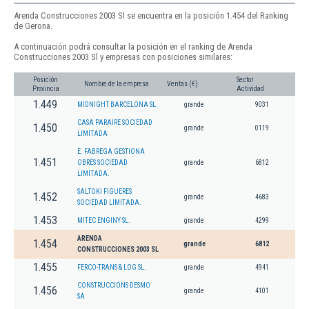
Arenda Construcciones 2003 Sl se encuentra en la posición 1.454 del Ranking
de Gerona.
A continuación podrá consultar la posición en el ranking de Arenda
Construcciones 2003 Sl y empresas con posiciones similares:
Posición
Sector
Nombre de la empresa
Ventas (€)
Provincia
Actividad
1.449
MIDNIGHT BARCELONA SL.
grande
9031
CASA PARAIRE SOCIEDAD
1.450
grande
0119
LIMITADA
E. FABREGA GESTIONA
1.451
OBRES SOCIEDAD
grande
6812
LIMITADA.
SALTOKI FIGUERES
1.452
grande
4683
SOCIEDAD LIMITADA.
1.453
MITEC ENGINY SL.
grande
4299
ARENDA
1.454
grande
6812
CONSTRUCCIONES 2003 SL
1.455
FERCO-TRANS & LOG SL.
grande
4941
CONSTRUCCIONS DESMO
1.456
grande
4101
SA