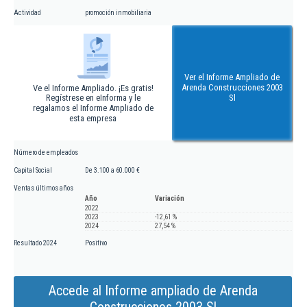
Actividad
promoción inmobiliaria
Ver el Informe Ampliado de
Arenda Construcciones 2003
Ve el Informe Ampliado. ¡Es gratis!
Regístrese en eInforma y le
Sl
regalamos el Informe Ampliado de
esta empresa
Número de empleados
Capital Social
De 3.100 a 60.000 €
Ventas últimos años
Año
Variación
2022
2023
-12,61 %
2024
27,54 %
Resultado 2024
Positivo
Accede al Informe ampliado de Arenda