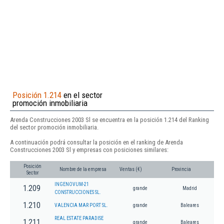
Posición 1.214
en el sector
promoción inmobiliaria
Arenda Construcciones 2003 Sl se encuentra en la posición 1.214 del Ranking
del sector promoción inmobiliaria.
A continuación podrá consultar la posición en el ranking de Arenda
Construcciones 2003 Sl y empresas con posiciones similares:
Posición
Nombre de la empresa
Ventas (€)
Provincia
Sector
INGENOVUM-21
1.209
grande
Madrid
CONSTRUCCIONES SL.
1.210
VALENCIA MAR PORT SL.
grande
Baleares
REAL ESTATE PARADISE
1.211
grande
Baleares