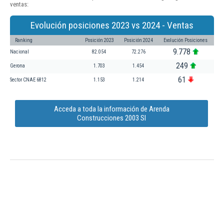
ventas:
Evolución posiciones 2023 vs 2024 - Ventas
Ranking
Posición 2023
Posición 2024
Evolución Posiciones
9.778
Nacional
82.054
72.276
249
Gerona
1.703
1.454
61
Sector CNAE 6812
1.153
1.214
Acceda a toda la información de Arenda
Construcciones 2003 Sl