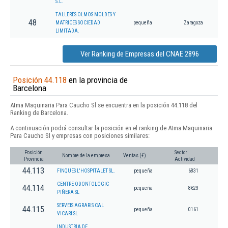
S.L.
TALLERES OLMOS MOLDES Y
48
MATRICES SOCIEDAD
pequeña
Zaragoza
LIMITADA.
Ver Ranking de Empresas del CNAE 2896
Posición 44.118
en la provincia de
Barcelona
Atma Maquinaria Para Caucho Sl se encuentra en la posición 44.118 del
Ranking de Barcelona.
A continuación podrá consultar la posición en el ranking de Atma Maquinaria
Para Caucho Sl y empresas con posiciones similares:
Posición
Sector
Nombre de la empresa
Ventas (€)
Provincia
Actividad
44.113
FINQUES L'HOSPITALET SL.
pequeña
6831
CENTRE ODONTOLOGIC
44.114
pequeña
8623
PIÑERA SL
SERVEIS AGRARIS CAL
44.115
pequeña
0161
VICARI SL
INDUSTRIA DE