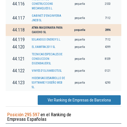
44.116
CONSTRUCCIONS
pequeña
2553
MECANIQUES S.L.
GABINET D'ENGINYERIA
44.117
pequeña
7112
JM2B SL
ATMA MAQUINARIA PARA
44.118
pequeña
2896
CAUCHO SL
44.119
SOLANDGO ENERGY S.L.
pequeña
7112
44.120
EL XAMFRA 2011 SL
pequeña
4399
TECNICAS ESPECIALES DE
44.121
CONDUCCION
pequeña
8559
EIGENBAUER SL
44.122
VINYES D'OLIVARDOTS SL
pequeña
0121
HIDEM-SAS DESARROLLO DE
44.123
SOFTWARE Y DISEÑO WEB
pequeña
6290
SL.
Ver Ranking de Empresas de Barcelona
Posición 295.597
en el Ranking de
Empresas Españolas