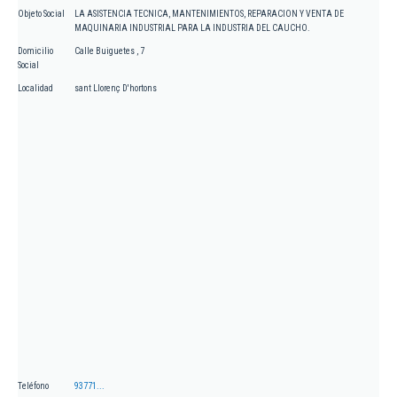
Objeto Social
LA ASISTENCIA TECNICA, MANTENIMIENTOS, REPARACION Y VENTA DE
MAQUINARIA INDUSTRIAL PARA LA INDUSTRIA DEL CAUCHO.
Domicilio
Calle Buiguetes , 7
Social
Localidad
sant Llorenç D'hortons
Teléfono
93771...