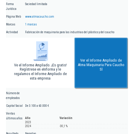
Forma
Sociedad limitada
Jurídica
Página Web
www.atmacaucho.com
Marcas
1 marcas
Actividad
Fabricación de maquinaria para las industrias del plástico y del caucho
Ver el Informe Ampliado de
Atma Maquinaria Para Caucho
Ve el Informe Ampliado. ¡Es gratis!
Regístrese en eInforma y le
Sl
regalamos el Informe Ampliado de
esta empresa
Número de
empleados
Capital Social
De 3.100 a 60.000 €
Ventas
Año
Variación
últimos años
2023
2024
-30,1 %
Resultado
Negativo