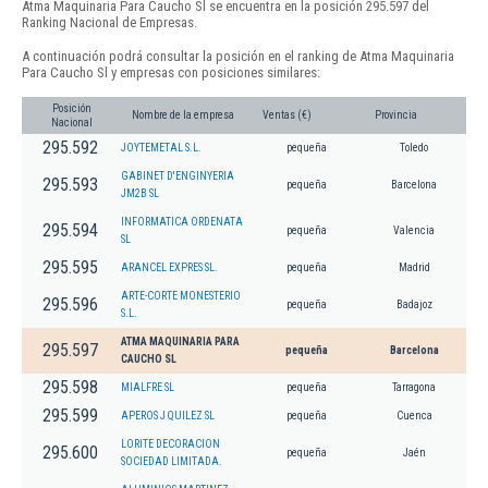
Atma Maquinaria Para Caucho Sl se encuentra en la posición 295.597 del
Ranking Nacional de Empresas.
A continuación podrá consultar la posición en el ranking de Atma Maquinaria
Para Caucho Sl y empresas con posiciones similares:
Posición
Nombre de la empresa
Ventas (€)
Provincia
Nacional
295.592
JOYTEMETAL S.L.
pequeña
Toledo
GABINET D'ENGINYERIA
295.593
pequeña
Barcelona
JM2B SL
INFORMATICA ORDENATA
295.594
pequeña
Valencia
SL
295.595
ARANCEL EXPRES SL.
pequeña
Madrid
ARTE-CORTE MONESTERIO
295.596
pequeña
Badajoz
S.L.
ATMA MAQUINARIA PARA
295.597
pequeña
Barcelona
CAUCHO SL
295.598
MIALFRE SL
pequeña
Tarragona
295.599
APEROS J QUILEZ SL
pequeña
Cuenca
LORITE DECORACION
295.600
pequeña
Jaén
SOCIEDAD LIMITADA.