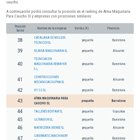
caucho.
A continuación podrá consultar la posición en el ranking de Atma Maquinaria
Para Caucho Sl y empresas con posiciones similares:
Posición
Nombre de la empresa
Ventas (€)
Provincia
Sector
CATALANA DE MOLDES
38
pequeña
Barcelona
TECNICOS SL
39
SILMISA MAQUINARIA SL
pequeña
Alicante
TECNICAS EN
40
MAQUINARIA REMAHER
pequeña
Barcelona
S.L.
CONSTRUCCIONES
41
pequeña
Alicante
MECANICAS DUPRA SL
42
R Y C 2 SL
pequeña
Barcelona
ATMA MAQUINARIA PARA
43
pequeña
Barcelona
CAUCHO SL
44
TALLERES BOSTAM SL
pequeña
Gipuzkoa
45
ULTRASION SL
pequeña
Barcelona
46
MATRICERIA IBENSE SL
pequeña
Alicante
CIBERMATIC MACHINERY
47
pequeña
Barcelona