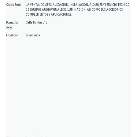
Objeto Social
LA VENTA, COMERCIALIZACION, INSTALACION, ALQUILER Y SERVICIO TECNICO
DE EQUIPOS AUDIOVISUALES E ILUMINACION, ASI COMO SUS ACCESORIOS,
COMPLEMENTOS Y APLICACIONES.
Domicilio
Calle Honfria , 13
Social
Localidad
Salamanca