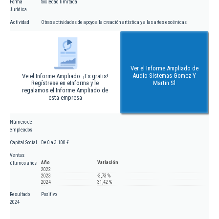
Forma
Sociedad limitada
Jurídica
Actividad
Otras actividades de apoyo a la creación artística y a las artes escénicas
Ver el Informe Ampliado de
Audio Sistemas Gomez Y
Ve el Informe Ampliado. ¡Es gratis!
Regístrese en eInforma y le
Martin Sl
regalamos el Informe Ampliado de
esta empresa
Número de
empleados
Capital Social
De 0 a 3.100 €
Ventas
Año
Variación
últimos años
2022
2023
-3,73 %
2024
31,42 %
Resultado
Positivo
2024