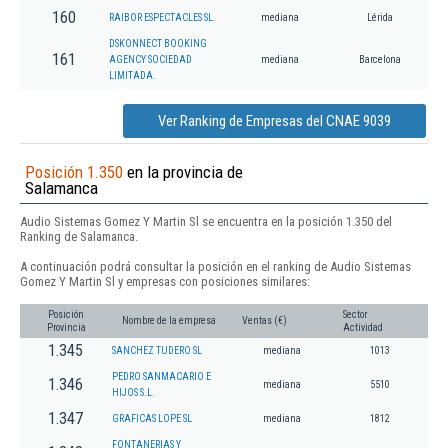
160
RAIBOR ESPECTACLES SL.
mediana
Lérida
DSKONNECT BOOKING
161
AGENCY SOCIEDAD
mediana
Barcelona
LIMITADA.
Ver Ranking de Empresas del CNAE 9039
Posición 1.350
en la provincia de
Salamanca
Audio Sistemas Gomez Y Martin Sl se encuentra en la posición 1.350 del
Ranking de Salamanca.
A continuación podrá consultar la posición en el ranking de Audio Sistemas
Gomez Y Martin Sl y empresas con posiciones similares:
Posición
Sector
Nombre de la empresa
Ventas (€)
Provincia
Actividad
1.345
SANCHEZ TUDERO SL
mediana
1013
PEDRO SANMACARIO E
1.346
mediana
5510
HIJOS S.L.
1.347
GRAFICAS LOPE SL
mediana
1812
FONTANERIAS Y