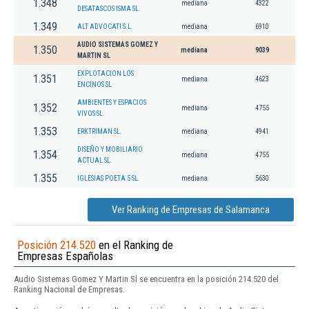
1.348
mediana
4322
DESATASCOS ISMA SL.
1.349
ALT ADVOCATI S.L.
mediana
6910
AUDIO SISTEMAS GOMEZ Y
1.350
mediana
9039
MARTIN SL
EXPLOTACION LOS
1.351
mediana
4623
ENCINOS SL
AMBIENTES Y ESPACIOS
1.352
mediana
4755
VIVOS SL.
1.353
ERKTRIMAN SL.
mediana
4941
DISEÑO Y MOBILIARIO
1.354
mediana
4755
ACTUAL SL.
1.355
IGLESIAS POETA 5 SL.
mediana
5630
Ver Ranking de Empresas de Salamanca
Posición 214.520
en el Ranking de
Empresas Españolas
Audio Sistemas Gomez Y Martin Sl se encuentra en la posición 214.520 del
Ranking Nacional de Empresas.