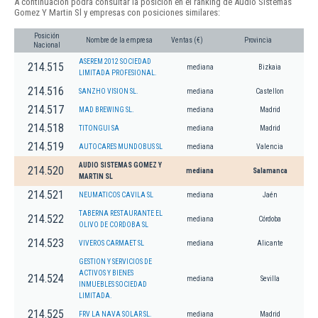
A continuación podrá consultar la posición en el ranking de Audio Sistemas
Gomez Y Martin Sl y empresas con posiciones similares:
Posición
Nombre de la empresa
Ventas (€)
Provincia
Nacional
ASEREM 2012 SOCIEDAD
214.515
mediana
Bizkaia
LIMITADA PROFESIONAL.
214.516
SANZHO VISION SL.
mediana
Castellon
214.517
MAD BREWING SL.
mediana
Madrid
214.518
TITONGUI SA
mediana
Madrid
214.519
AUTOCARES MUNDOBUS SL
mediana
Valencia
AUDIO SISTEMAS GOMEZ Y
214.520
mediana
Salamanca
MARTIN SL
214.521
NEUMATICOS CAVILA SL
mediana
Jaén
TABERNA RESTAURANTE EL
214.522
mediana
Córdoba
OLIVO DE CORDOBA SL
214.523
VIVEROS CARMAET SL
mediana
Alicante
GESTION Y SERVICIOS DE
ACTIVOS Y BIENES
214.524
mediana
Sevilla
INMUEBLES SOCIEDAD
LIMITADA.
214.525
FRV LA NAVA SOLAR SL.
mediana
Madrid