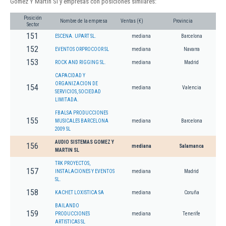
Gomez Y Martin Sl y empresas con posiciones similares:
Posición
Nombre de la empresa
Ventas (€)
Provincia
Sector
151
ESCENA. UPART SL.
mediana
Barcelona
152
EVENTOS ORPROCOOR SL
mediana
Navarra
153
ROCK AND RIGGING SL.
mediana
Madrid
CAPACIDAD Y
ORGANIZACION DE
154
mediana
Valencia
SERVICIOS, SOCIEDAD
LIMITADA.
FBALSA PRODUCCIONES
155
MUSICALES BARCELONA
mediana
Barcelona
2009 SL
AUDIO SISTEMAS GOMEZ Y
156
mediana
Salamanca
MARTIN SL
TRK PROYECTOS,
157
INSTALACIONES Y EVENTOS
mediana
Madrid
SL.
158
KACHET LOXISTICA SA
mediana
Coruña
BAILANDO
159
PRODUCCIONES
mediana
Tenerife
ARTISTICAS SL