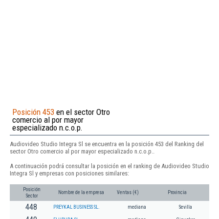
Posición 453
en el sector Otro
comercio al por mayor
especializado n.c.o.p.
Audiovideo Studio Integra Sl se encuentra en la posición 453 del Ranking del
sector Otro comercio al por mayor especializado n.c.o.p..
A continuación podrá consultar la posición en el ranking de Audiovideo Studio
Integra Sl y empresas con posiciones similares:
Posición
Nombre de la empresa
Ventas (€)
Provincia
Sector
448
PREYKAL BUSINESS SL.
mediana
Sevilla