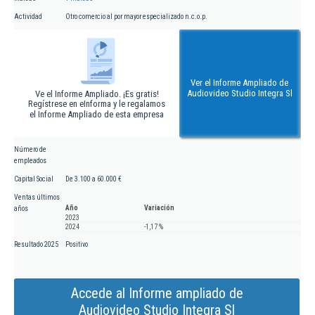
Actividad
Otro comercio al por mayor especializado n.c.o.p.
Ver el Informe Ampliado de
Audiovideo Studio Integra Sl
Ve el Informe Ampliado. ¡Es gratis!
Regístrese en eInforma y le regalamos
el Informe Ampliado de esta empresa
Número de
empleados
Capital Social
De 3.100 a 60.000 €
Ventas últimos
Año
Variación
años
2023
2024
-1,17 %
Resultado 2025
Positivo
Accede al Informe ampliado de
Audiovideo Studio Integra Sl