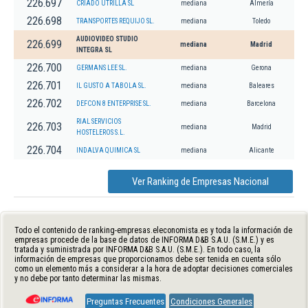
226.697
CRIADO UTRILLA SL
mediana
Almería
226.698
TRANSPORTES REQUIJO SL.
mediana
Toledo
AUDIOVIDEO STUDIO
226.699
mediana
Madrid
INTEGRA SL
226.700
GERMANS LEE SL.
mediana
Gerona
226.701
IL GUSTO A TABOLA SL.
mediana
Baleares
226.702
DEFCON 8 ENTERPRISE SL.
mediana
Barcelona
RIAL SERVICIOS
226.703
mediana
Madrid
HOSTELEROS S.L.
226.704
INDALVA QUIMICA SL
mediana
Alicante
Ver Ranking de Empresas Nacional
Todo el contenido de ranking-empresas.eleconomista.es y toda la información de
empresas procede de la base de datos de INFORMA D&B S.A.U. (S.M.E.) y es
tratada y suministrada por INFORMA D&B S.A.U. (S.M.E.). En todo caso, la
información de empresas que proporcionamos debe ser tenida en cuenta sólo
como un elemento más a considerar a la hora de adoptar decisiones comerciales
y no debe por tanto determinar las mismas.
Preguntas Frecuentes
Condiciones Generales