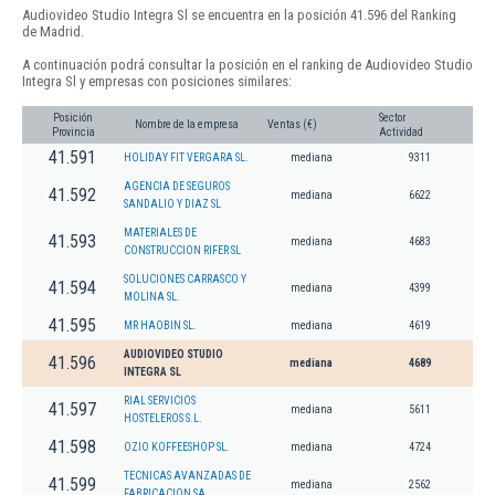
Audiovideo Studio Integra Sl se encuentra en la posición 41.596 del Ranking
de Madrid.
A continuación podrá consultar la posición en el ranking de Audiovideo Studio
Integra Sl y empresas con posiciones similares:
Posición
Sector
Nombre de la empresa
Ventas (€)
Provincia
Actividad
41.591
HOLIDAY FIT VERGARA SL.
mediana
9311
AGENCIA DE SEGUROS
41.592
mediana
6622
SANDALIO Y DIAZ SL
MATERIALES DE
41.593
mediana
4683
CONSTRUCCION RIFER SL
SOLUCIONES CARRASCO Y
41.594
mediana
4399
MOLINA SL.
41.595
MR HAOBIN SL.
mediana
4619
AUDIOVIDEO STUDIO
41.596
mediana
4689
INTEGRA SL
RIAL SERVICIOS
41.597
mediana
5611
HOSTELEROS S.L.
41.598
OZIO KOFFEESHOP SL.
mediana
4724
TECNICAS AVANZADAS DE
41.599
mediana
2562
FABRICACION SA