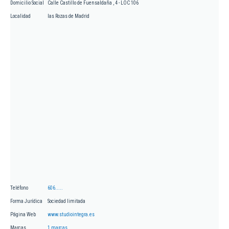
Domicilio Social
Calle Castillo de Fuensaldaña , 4 - LOC 106
Localidad
las Rozas de Madrid
Teléfono
606.....
Forma Jurídica
Sociedad limitada
Página Web
www.studiointegra.es
Marcas
1 marcas