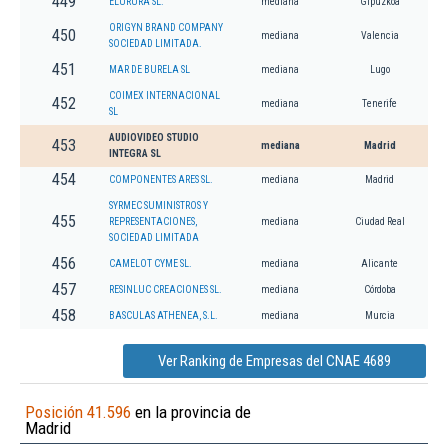
449
ELURURA SL.
mediana
Gipuzkoa
ORIGYN BRAND COMPANY
450
mediana
Valencia
SOCIEDAD LIMITADA.
451
MAR DE BURELA SL
mediana
Lugo
COIMEX INTERNACIONAL
452
mediana
Tenerife
SL
AUDIOVIDEO STUDIO
453
mediana
Madrid
INTEGRA SL
454
COMPONENTES ARES SL.
mediana
Madrid
SYRMEC SUMINISTROS Y
455
REPRESENTACIONES,
mediana
Ciudad Real
SOCIEDAD LIMITADA
456
CAMELOT CYME SL.
mediana
Alicante
457
RESINLUC CREACIONES SL.
mediana
Córdoba
458
BASCULAS ATHENEA, S.L.
mediana
Murcia
Ver Ranking de Empresas del CNAE 4689
Posición 41.596
en la provincia de
Madrid