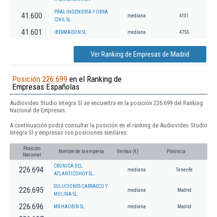
PRAL INGENIERIA Y OBRA
41.600
mediana
4101
CIVIL SL.
41.601
IBERMAISON SL
mediana
4755
Ver Ranking de Empresas de Madrid
Posición 226.699
en el Ranking de
Empresas Españolas
Audiovideo Studio Integra Sl se encuentra en la posición 226.699 del Ranking
Nacional de Empresas.
A continuación podrá consultar la posición en el ranking de Audiovideo Studio
Integra Sl y empresas con posiciones similares:
Posición
Nombre de la empresa
Ventas (€)
Provincia
Nacional
CRONICA DEL
226.694
mediana
Tenerife
ATLANTICOHOY SL.
SOLUCIONES CARRASCO Y
226.695
mediana
Madrid
MOLINA SL.
226.696
MR HAOBIN SL.
mediana
Madrid