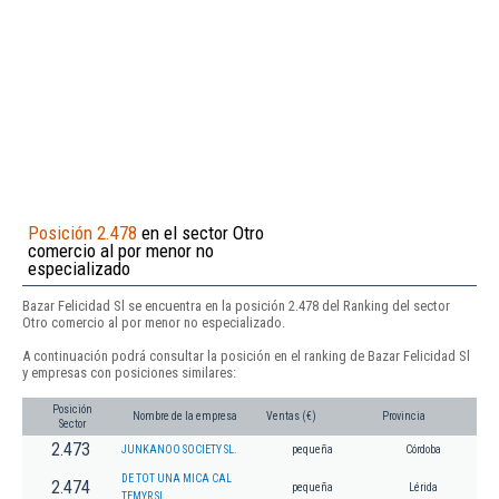
Posición 2.478
en el sector Otro
comercio al por menor no
especializado
Bazar Felicidad Sl se encuentra en la posición 2.478 del Ranking del sector
Otro comercio al por menor no especializado.
A continuación podrá consultar la posición en el ranking de Bazar Felicidad Sl
y empresas con posiciones similares:
Posición
Nombre de la empresa
Ventas (€)
Provincia
Sector
2.473
JUNKANOO SOCIETY SL.
pequeña
Córdoba
DE TOT UNA MICA CAL
2.474
pequeña
Lérida
TEMYR SL.