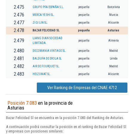
2.475
GRUPO PFA ESPAÑA S.L.
pequeña
Barcelona
2.476
MERCA YE SHI SL.
pequeña
Murcia
2.477
ZI QI LIN SL.
pequeña
Alicante
2.478
BAZAR FELICIDAD SL
pequeña
Asturias
LIANG DIAN SOCIEDAD
2.479
pequeña
Almería
LIMITADA.
2.480
DECOMANIA VINTAGE SL.
pequeña
Madrid
2.481
BALDUFA DE EROLA SL
pequeña
Lérida
2.482
AIR DE FOURQUET SL.
pequeña
Madrid
2.483
HEIZOMAT SL.
pequeña
Alicante
Ver Ranking de Empresas del CNAE 4712
Posición 7.083
en la provincia de
Asturias
Bazar Felicidad Sl se encuentra en la posición 7.083 del Ranking de Asturias.
A continuación podrá consultar la posición en el ranking de Bazar Felicidad Sl
y empresas con posiciones similares: