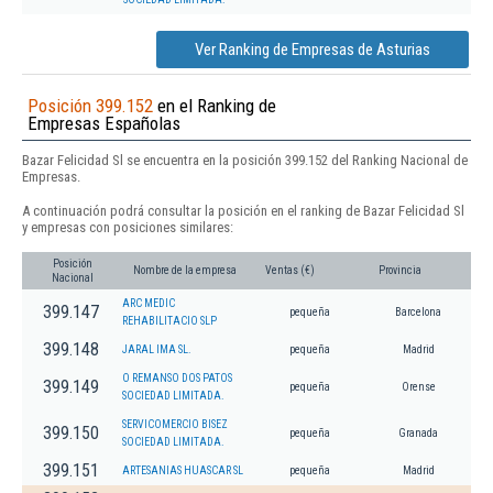
Ver Ranking de Empresas de Asturias
Posición 399.152
en el Ranking de
Empresas Españolas
Bazar Felicidad Sl se encuentra en la posición 399.152 del Ranking Nacional de
Empresas.
A continuación podrá consultar la posición en el ranking de Bazar Felicidad Sl
y empresas con posiciones similares:
Posición
Nombre de la empresa
Ventas (€)
Provincia
Nacional
ARC MEDIC
399.147
pequeña
Barcelona
REHABILITACIO SLP
399.148
JARAL IMA SL.
pequeña
Madrid
O REMANSO DOS PATOS
399.149
pequeña
Orense
SOCIEDAD LIMITADA.
SERVICOMERCIO BISEZ
399.150
pequeña
Granada
SOCIEDAD LIMITADA.
399.151
ARTESANIAS HUASCAR SL
pequeña
Madrid