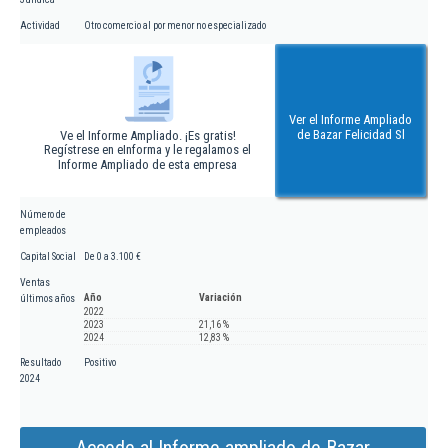
Actividad
Otro comercio al por menor no especializado
Ver el Informe Ampliado
de Bazar Felicidad Sl
Ve el Informe Ampliado. ¡Es gratis!
Regístrese en eInforma y le regalamos el
Informe Ampliado de esta empresa
Número de
empleados
Capital Social
De 0 a 3.100 €
Ventas
Año
Variación
últimos años
2022
2023
21,16 %
2024
12,83 %
Resultado
Positivo
2024