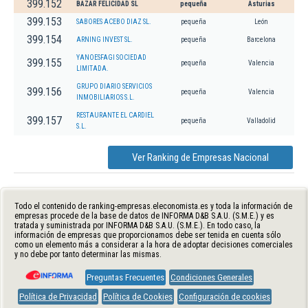
399.152
BAZAR FELICIDAD SL
pequeña
Asturias
399.153
SABORES ACEBO DIAZ SL.
pequeña
León
399.154
ARNING INVEST SL.
pequeña
Barcelona
YANOESFAGI SOCIEDAD
399.155
pequeña
Valencia
LIMITADA.
GRUPO DIARIO SERVICIOS
399.156
pequeña
Valencia
INMOBILIARIOS S.L.
RESTAURANTE EL CARDIEL
399.157
pequeña
Valladolid
S.L.
Ver Ranking de Empresas Nacional
Todo el contenido de ranking-empresas.eleconomista.es y toda la información de
empresas procede de la base de datos de INFORMA D&B S.A.U. (S.M.E.) y es
tratada y suministrada por INFORMA D&B S.A.U. (S.M.E.). En todo caso, la
información de empresas que proporcionamos debe ser tenida en cuenta sólo
como un elemento más a considerar a la hora de adoptar decisiones comerciales
y no debe por tanto determinar las mismas.
Preguntas Frecuentes
Condiciones Generales
Política de Privacidad
Política de Cookies
Configuración de cookies