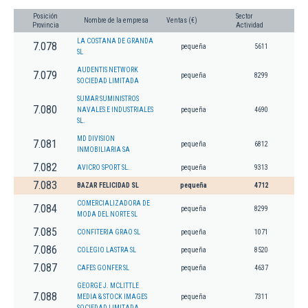
Posición
Sector
Nombre de la empresa
Ventas (€)
Provincia
Actividad
LA COSTANA DE GRANDA
7.078
pequeña
5611
SL
AUDENTIS NETWORK
7.079
pequeña
8299
SOCIEDAD LIMITADA
SUMAR SUMINISTROS
7.080
NAVALES E INDUSTRIALES
pequeña
4690
SL.
MD DIVISION
7.081
pequeña
6812
INMOBILIARIA SA
7.082
AVICRO SPORT SL.
pequeña
9313
7.083
BAZAR FELICIDAD SL
pequeña
4712
COMERCIALIZADORA DE
7.084
pequeña
8299
MODA DEL NORTE SL
7.085
CONFITERIA GRAO SL
pequeña
1071
7.086
COLEGIO LASTRA SL
pequeña
8520
7.087
CAFES GONFER SL
pequeña
4637
GEORGE J. MCLITTLE
7.088
MEDIA & STOCK IMAGES
pequeña
7311
SOCIEDAD LIMITADA.