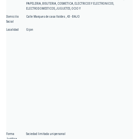
PAPELERIA, BISUTERIA, COSMETICA, ELECTRICOS Y ELECTRONICOS,
ELECTRODOMESTICOS, JUGUETES, OCIO Y
Domicilio
Calle Marques de casa Valdes , 43 - BAJO
Social
Localidad
Gijon
Forma
Sociedad limitada unipersonal
Jurídica