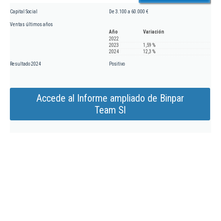
Capital Social
De 3.100 a 60.000 €
Ventas últimos años
Año
Variación
2022
2023
1,59 %
2024
12,3 %
Resultado 2024
Positivo
Accede al Informe ampliado de Binpar
Team Sl