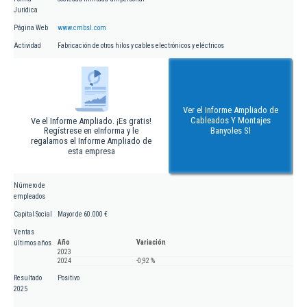
Jurídica
Página Web
www.cmbsl.com
Actividad
Fabricación de otros hilos y cables electrónicos y eléctricos
Ver el Informe Ampliado de
Cableados Y Montajes
Ve el Informe Ampliado. ¡Es gratis!
Regístrese en eInforma y le
Banyoles Sl
regalamos el Informe Ampliado de
esta empresa
Número de
empleados
Capital Social
Mayor de 60.000 €
Ventas
Año
Variación
últimos años
2023
2024
-0,92 %
Resultado
Positivo
2025