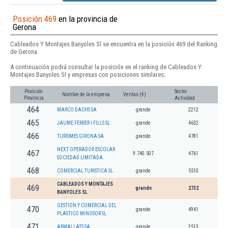
Posición 469
en la provincia de
Gerona
Cableados Y Montajes Banyoles Sl se encuentra en la posición 469 del Ranking
de Gerona.
A continuación podrá consultar la posición en el ranking de Cableados Y
Montajes Banyoles Sl y empresas con posiciones similares:
Posición
Sector
Nombre de la empresa
Ventas (€)
Provincia
Actividad
464
MARCO DACHS SA
grande
2212
465
JAUME FERRER I FILLS SL
grande
4632
466
TURISMES GIRONA SA
grande
4781
NEXT OPERADOR ESCOLAR
467
9.740.507
4761
SOCIEDAD LIMITADA.
468
COMERCIAL TURISTICA SL
grande
5510
CABLEADOS Y MONTAJES
469
grande
2732
BANYOLES SL
GESTION Y COMERCIAL DEL
470
grande
4941
PLASTICO MINOSOR SL
471
ARMALLATS SA
grande
2513