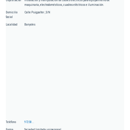
Objeto Social
Instalación y manipulación de cables eléctricos para equipamiento de
maquinaria, electrodomésticos, cuadros eléctricos e iluminación.
Domicilio
Calle Puigpalter , S/N
Social
Localidad
Banyoles
Teléfono
97258...
Forma
Sociedad limitada unipersonal