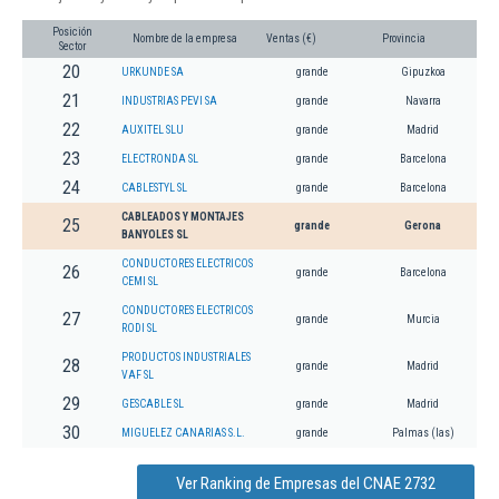
Posición
Nombre de la empresa
Ventas (€)
Provincia
Sector
20
URKUNDE SA
grande
Gipuzkoa
21
INDUSTRIAS PEVI SA
grande
Navarra
22
AUXITEL SLU
grande
Madrid
23
ELECTRONDA SL
grande
Barcelona
24
CABLESTYL SL
grande
Barcelona
CABLEADOS Y MONTAJES
25
grande
Gerona
BANYOLES SL
CONDUCTORES ELECTRICOS
26
grande
Barcelona
CEMI SL
CONDUCTORES ELECTRICOS
27
grande
Murcia
RODI SL
PRODUCTOS INDUSTRIALES
28
grande
Madrid
VAF SL
29
GESCABLE SL
grande
Madrid
30
MIGUELEZ CANARIAS S.L.
grande
Palmas (las)
Ver Ranking de Empresas del CNAE 2732