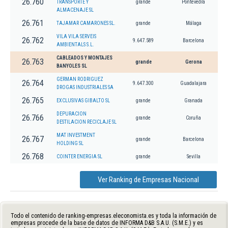
26.760
TRANSPORTE Y
grande
Pontevedra
ALMACENAJE SL
26.761
TAJAMAR CAMARONES SL.
grande
Málaga
VILA VILA SERVEIS
26.762
9.647.589
Barcelona
AMBIENTALS S.L.
CABLEADOS Y MONTAJES
26.763
grande
Gerona
BANYOLES SL
GERMAN RODRIGUEZ
26.764
9.647.300
Guadalajara
DROGAS INDUSTRIALES SA
26.765
EXCLUSIVAS GIBALTO SL
grande
Granada
DEPURACION
26.766
grande
Coruña
DESTILACION RECICLAJE SL
MAT INVESTMENT
26.767
grande
Barcelona
HOLDING SL
26.768
COINTER ENERGIA SL
grande
Sevilla
Ver Ranking de Empresas Nacional
Todo el contenido de ranking-empresas.eleconomista.es y toda la información de
empresas procede de la base de datos de INFORMA D&B S.A.U. (S.M.E.) y es