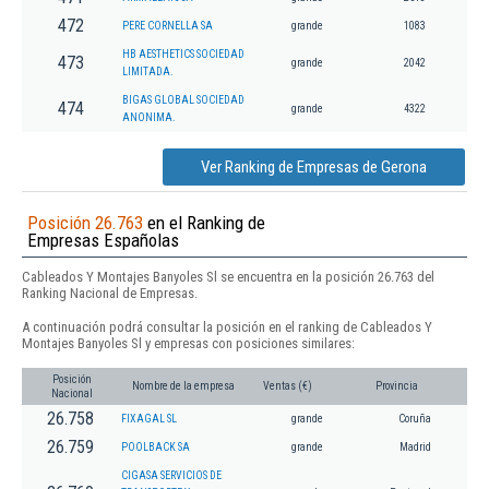
472
PERE CORNELLA SA
grande
1083
HB AESTHETICS SOCIEDAD
473
grande
2042
LIMITADA.
BIGAS GLOBAL SOCIEDAD
474
grande
4322
ANONIMA.
Ver Ranking de Empresas de Gerona
Posición 26.763
en el Ranking de
Empresas Españolas
Cableados Y Montajes Banyoles Sl se encuentra en la posición 26.763 del
Ranking Nacional de Empresas.
A continuación podrá consultar la posición en el ranking de Cableados Y
Montajes Banyoles Sl y empresas con posiciones similares:
Posición
Nombre de la empresa
Ventas (€)
Provincia
Nacional
26.758
FIXAGAL SL
grande
Coruña
26.759
POOLBACK SA
grande
Madrid
CIGASA SERVICIOS DE