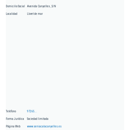
Domicilio Social
Avenida Canyelles , S/N
Localidad
Lloret de mar
Teléfono
97265...
Forma Jurídica
Sociedad limitada
Página Web
www.seniacalacanyelles.es