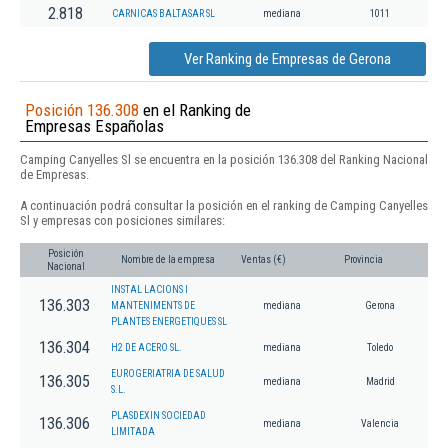
2.818
CARNICAS BALTASAR SL
mediana
1011
Ver Ranking de Empresas de Gerona
Posición 136.308
en el Ranking de
Empresas Españolas
Camping Canyelles Sl se encuentra en la posición 136.308 del Ranking Nacional
de Empresas.
A continuación podrá consultar la posición en el ranking de Camping Canyelles
Sl y empresas con posiciones similares:
Posición
Nombre de la empresa
Ventas (€)
Provincia
Nacional
INSTAL LACIONS I
136.303
MANTENIMENTS DE
mediana
Gerona
PLANTES ENERGETIQUES SL
136.304
H2 DE ACERO SL.
mediana
Toledo
EUROGERIATRIA DE SALUD
136.305
mediana
Madrid
S.L.
PLASDEXIN SOCIEDAD
136.306
mediana
Valencia
LIMITADA