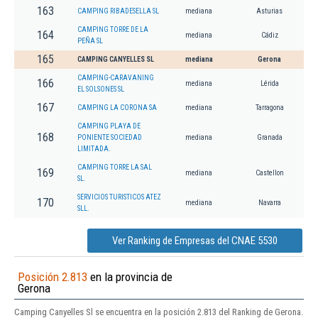
163
CAMPING RIBADESELLA SL
mediana
Asturias
CAMPING TORRE DE LA
164
mediana
Cádiz
PEÑA SL
165
CAMPING CANYELLES SL
mediana
Gerona
CAMPING-CARAVANING
166
mediana
Lérida
EL SOLSONES SL
167
CAMPING LA CORONA SA
mediana
Tarragona
CAMPING PLAYA DE
168
PONIENTE SOCIEDAD
mediana
Granada
LIMITADA.
CAMPING TORRE LA SAL
169
mediana
Castellon
SL.
SERVICIOS TURISTICOS ATEZ
170
mediana
Navarra
SLL.
Ver Ranking de Empresas del CNAE 5530
Posición 2.813
en la provincia de
Gerona
Camping Canyelles Sl se encuentra en la posición 2.813 del Ranking de Gerona.