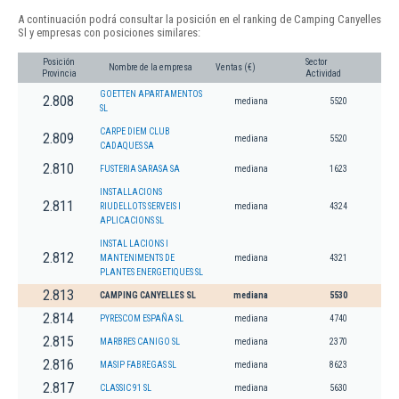
A continuación podrá consultar la posición en el ranking de Camping Canyelles
Sl y empresas con posiciones similares:
Posición
Sector
Nombre de la empresa
Ventas (€)
Provincia
Actividad
GOETTEN APARTAMENTOS
2.808
mediana
5520
SL
CARPE DIEM CLUB
2.809
mediana
5520
CADAQUES SA
2.810
FUSTERIA SARASA SA
mediana
1623
INSTALLACIONS
2.811
RIUDELLOTS SERVEIS I
mediana
4324
APLICACIONS SL
INSTAL LACIONS I
2.812
MANTENIMENTS DE
mediana
4321
PLANTES ENERGETIQUES SL
2.813
CAMPING CANYELLES SL
mediana
5530
2.814
PYRESCOM ESPAÑA SL
mediana
4740
2.815
MARBRES CANIGO SL
mediana
2370
2.816
MASIP FABREGAS SL
mediana
8623
2.817
CLASSIC 91 SL
mediana
5630