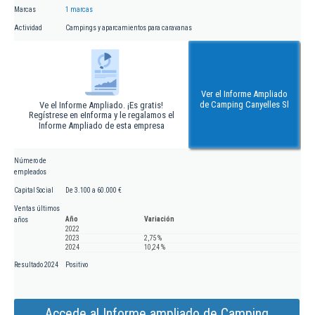
Marcas
1 marcas
Actividad
Campings y aparcamientos para caravanas
Ver el Informe Ampliado
de Camping Canyelles Sl
Ve el Informe Ampliado. ¡Es gratis!
Regístrese en eInforma y le regalamos el
Informe Ampliado de esta empresa
Número de
empleados
Capital Social
De 3.100 a 60.000 €
Ventas últimos
Año
Variación
años
2022
2023
2,75 %
2024
10,24 %
Resultado 2024
Positivo
Accede al Informe ampliado de Camping