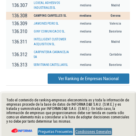
LOXEAL ADHESIVOS
136.307
mediana
Madrid
INDUSTRIALES SL
136.308
CAMPING CANYELLES SL
mediana
Gerona
136.309
JAMONES PEIRO SL
mediana
Valencia
136.310
GINY COMUNICACIO SL.
mediana
Barcelona
INTELLIGENT CUSTOMER
136.311
mediana
Madrid
ACQUISITION SL.
CARPINTERIA CARANCEJA
136.312
mediana
Cantabria
SA
136.313
SERVITRANS CASTELLAR SL
mediana
Barcelona
Ver Ranking de Empresas Nacional
Todo el contenido de ranking-empresas.eleconomista.es y toda la información de
empresas procede de la base de datos de INFORMA D&B S.A.U. (S.M.E.) y es
tratada y suministrada por INFORMA D&B S.A.U. (S.M.E.). En todo caso, la
información de empresas que proporcionamos debe ser tenida en cuenta sólo
como un elemento más a considerar a la hora de adoptar decisiones comerciales
y no debe por tanto determinar las mismas.
Preguntas Frecuentes
Condiciones Generales