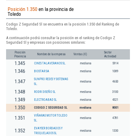
Posición 1.350
en la provincia de
Toledo
Codigo Z Seguridad Sl se encuentra en la posición 1.350 del Ranking de
Toledo.
A continuación podrá consultar la posición en el ranking de Codigo Z
Seguridad Sl y empresas con posiciones similares:
Posición
Sector
Nombre de la empresa
Ventas (€)
Provincia
Actividad
1.345
CINES TALAVERANOS SL.
mediana
5914
1.346
BIOSTAR SA
mediana
1089
SUNPRO REDES Y SISTEMAS
1.347
mediana
4650
SL.
1.348
RODRI DISEÑO SL
mediana
3100
1.349
ELECTROABAD SL
mediana
4321
1.350
CODIGO Z SEGURIDAD SL
mediana
8001
VIÑARAS MOTOR TOLEDO
1.351
mediana
4781
SL.
EVAYSER BORDADOS Y
1.352
mediana
1330
TROQUELADOS SL