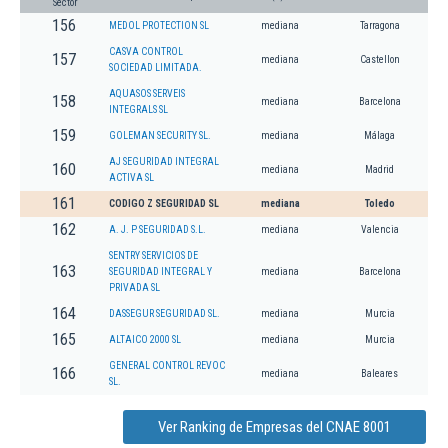
Sector
156
MEDOL PROTECTION SL
mediana
Tarragona
CASVA CONTROL
157
mediana
Castellon
SOCIEDAD LIMITADA.
AQUASOS SERVEIS
158
mediana
Barcelona
INTEGRALS SL
159
GOLEMAN SECURITY SL.
mediana
Málaga
AJ SEGURIDAD INTEGRAL
160
mediana
Madrid
ACTIVA SL
161
CODIGO Z SEGURIDAD SL
mediana
Toledo
162
A. J. P SEGURIDAD S.L.
mediana
Valencia
SENTRY SERVICIOS DE
163
SEGURIDAD INTEGRAL Y
mediana
Barcelona
PRIVADA SL
164
DASSEGUR SEGURIDAD SL.
mediana
Murcia
165
ALTAICO 2000 SL
mediana
Murcia
GENERAL CONTROL REVOC
166
mediana
Baleares
SL.
Ver Ranking de Empresas del CNAE 8001