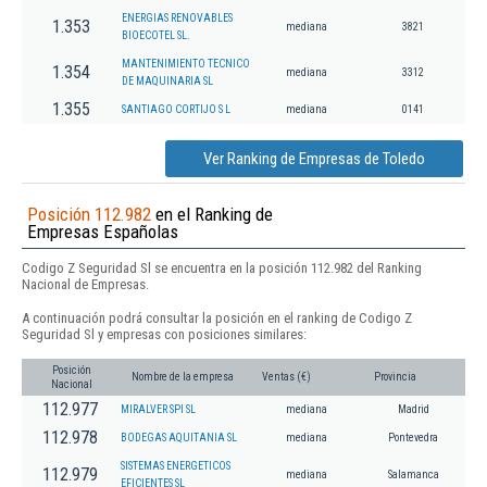
ENERGIAS RENOVABLES
1.353
mediana
3821
BIOECOTEL SL.
MANTENIMIENTO TECNICO
1.354
mediana
3312
DE MAQUINARIA SL
1.355
SANTIAGO CORTIJO S L
mediana
0141
Ver Ranking de Empresas de Toledo
Posición 112.982
en el Ranking de
Empresas Españolas
Codigo Z Seguridad Sl se encuentra en la posición 112.982 del Ranking
Nacional de Empresas.
A continuación podrá consultar la posición en el ranking de Codigo Z
Seguridad Sl y empresas con posiciones similares:
Posición
Nombre de la empresa
Ventas (€)
Provincia
Nacional
112.977
MIRALVER SPI SL
mediana
Madrid
112.978
BODEGAS AQUITANIA SL
mediana
Pontevedra
SISTEMAS ENERGETICOS
112.979
mediana
Salamanca
EFICIENTES SL