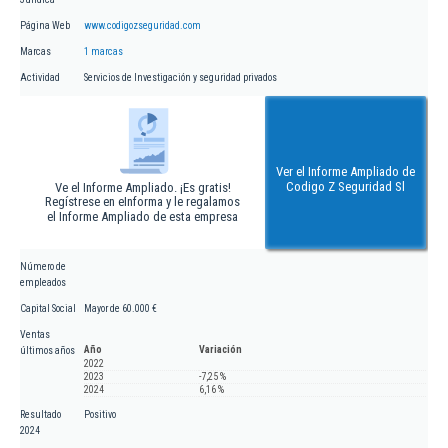
Página Web
www.codigozseguridad.com
Marcas
1 marcas
Actividad
Servicios de Investigación y seguridad privados
Ver el Informe Ampliado de
Codigo Z Seguridad Sl
Ve el Informe Ampliado. ¡Es gratis!
Regístrese en eInforma y le regalamos
el Informe Ampliado de esta empresa
Número de
empleados
Capital Social
Mayor de 60.000 €
Ventas
Año
Variación
últimos años
2022
2023
-7,25 %
2024
6,16 %
Resultado
Positivo
2024