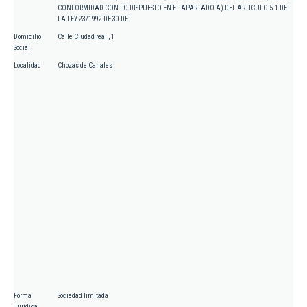
CONFORMIDAD CON LO DISPUESTO EN EL APARTADO A) DEL ARTICULO 5.1 DE
LA LEY 23/1992 DE 30 DE
Domicilio
Calle Ciudad real , 1
Social
Localidad
Chozas de Canales
Forma
Sociedad limitada
Jurídica