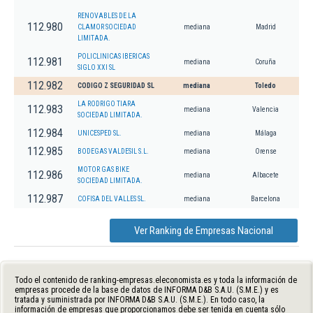
RENOVABLES DE LA
112.980
CLAMOR SOCIEDAD
mediana
Madrid
LIMITADA.
POLICLINICAS IBERICAS
112.981
mediana
Coruña
SIGLO XXI SL
112.982
CODIGO Z SEGURIDAD SL
mediana
Toledo
LA RODRIGO TIARA
112.983
mediana
Valencia
SOCIEDAD LIMITADA.
112.984
UNICESPED SL.
mediana
Málaga
112.985
BODEGAS VALDESIL S.L.
mediana
Orense
MOTOR GAS BIKE
112.986
mediana
Albacete
SOCIEDAD LIMITADA.
112.987
COFISA DEL VALLES SL.
mediana
Barcelona
Ver Ranking de Empresas Nacional
Todo el contenido de ranking-empresas.eleconomista.es y toda la información de
empresas procede de la base de datos de INFORMA D&B S.A.U. (S.M.E.) y es
tratada y suministrada por INFORMA D&B S.A.U. (S.M.E.). En todo caso, la
información de empresas que proporcionamos debe ser tenida en cuenta sólo