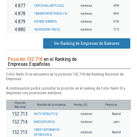
4.877
CERCOVALLAS PLUS SL.
mediana
4399
4.878
TRANSPORTES VENUS J SL.
mediana
4941
4.879
EIVISSA FERRER SL
mediana
4752
4.880
INGENIERIA 1982 SL
mediana
7112
Ver Ranking de Empresas de Baleares
Posición 152.718
en el Ranking de
Empresas Españolas
Color Nails Sl se encuentra en la posición 152.718 del Ranking Nacional de
Empresas.
A continuación podrá consultar la posición en el ranking de Color Nails Sl y
empresas con posiciones similares:
Posición
Nombre de la empresa
Ventas (€)
Provincia
Nacional
152.713
AUTO ESTAUTO SL
mediana
Madrid
152.714
AIRCONTUBE SL.
mediana
Jaén
FIREXT SISTEMAS DE
152.715
mediana
Madrid
EXTINCION SL