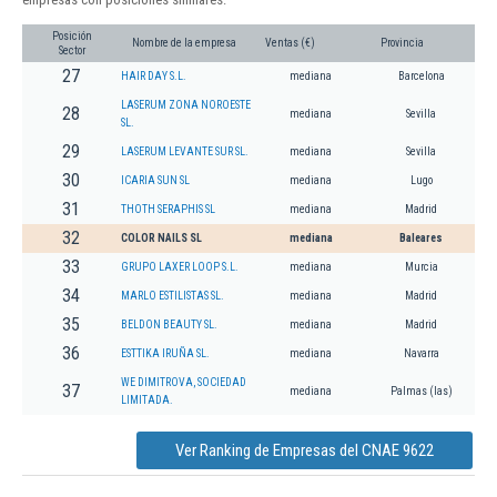
Posición
Nombre de la empresa
Ventas (€)
Provincia
Sector
27
HAIR DAY S.L.
mediana
Barcelona
LASERUM ZONA NOROESTE
28
mediana
Sevilla
SL.
29
LASERUM LEVANTE SUR SL.
mediana
Sevilla
30
ICARIA SUN SL
mediana
Lugo
31
THOTH SERAPHIS SL
mediana
Madrid
32
COLOR NAILS SL
mediana
Baleares
33
GRUPO LAXER LOOP S.L.
mediana
Murcia
34
MARLO ESTILISTAS SL.
mediana
Madrid
35
BELDON BEAUTY SL.
mediana
Madrid
36
ESTTIKA IRUÑA SL.
mediana
Navarra
WE DIMITROVA, SOCIEDAD
37
mediana
Palmas (las)
LIMITADA.
Ver Ranking de Empresas del CNAE 9622