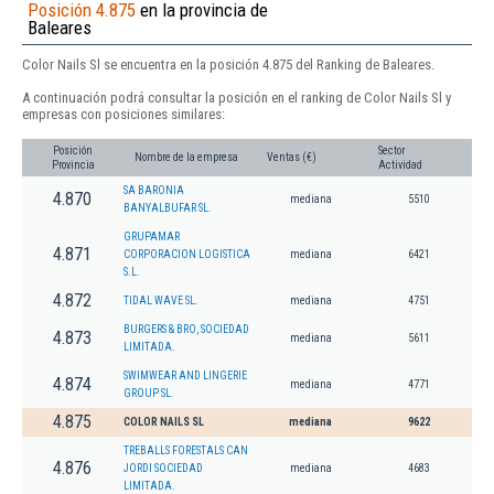
Posición 4.875
en la provincia de
Baleares
Color Nails Sl se encuentra en la posición 4.875 del Ranking de Baleares.
A continuación podrá consultar la posición en el ranking de Color Nails Sl y
empresas con posiciones similares:
Posición
Sector
Nombre de la empresa
Ventas (€)
Provincia
Actividad
SA BARONIA
4.870
mediana
5510
BANYALBUFAR SL.
GRUPAMAR
4.871
CORPORACION LOGISTICA
mediana
6421
S.L.
4.872
TIDAL WAVE SL.
mediana
4751
BURGERS & BRO, SOCIEDAD
4.873
mediana
5611
LIMITADA.
SWIMWEAR AND LINGERIE
4.874
mediana
4771
GROUP SL.
4.875
COLOR NAILS SL
mediana
9622
TREBALLS FORESTALS CAN
4.876
JORDI SOCIEDAD
mediana
4683
LIMITADA.