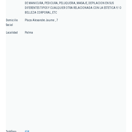
DE MANICURA, PEDICURA, PELUQUERIA, MASAJE, DEPILACION EN SUS
DIFERENTES TIPOS Y CUALQUIER OTRA RELACIONADA CON LA ESTETICA Y/ O
BELLEZA CORPORAL, ETC
Domicilio
Plaza Alexandre Jaume , 7
Social
Localidad
Palma
Teléfono
654.....