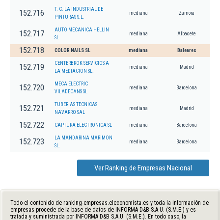
T. C. LA INDUSTRIAL DE
152.716
mediana
Zamora
PINTURAS S.L.
AUTO MECANICA HELLIN
152.717
mediana
Albacete
SL
152.718
COLOR NAILS SL
mediana
Baleares
CENTERBROK SERVICIOS A
152.719
mediana
Madrid
LA MEDIACION SL.
MECA ELECTRIC
152.720
mediana
Barcelona
VILADECANS SL
TUBERIAS TECNICAS
152.721
mediana
Madrid
NAVARRO SAL
152.722
CAPTURA ELECTRONICA SL
mediana
Barcelona
LA MANDARINA MARIMON
152.723
mediana
Barcelona
SL.
Ver Ranking de Empresas Nacional
Todo el contenido de ranking-empresas.eleconomista.es y toda la información de
empresas procede de la base de datos de INFORMA D&B S.A.U. (S.M.E.) y es
tratada y suministrada por INFORMA D&B S.A.U. (S.M.E.). En todo caso, la