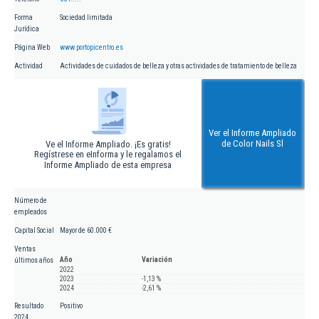
Forma
Sociedad limitada
Jurídica
Página Web
www.portopicentro.es
Actividad
Actividades de cuidados de belleza y otras actividades de tratamiento de belleza
Ver el Informe Ampliado
de Color Nails Sl
Ve el Informe Ampliado. ¡Es gratis!
Regístrese en eInforma y le regalamos el
Informe Ampliado de esta empresa
Número de
empleados
Capital Social
Mayor de 60.000 €
Ventas
Año
Variación
últimos años
2022
2023
-1,13 %
2024
-2,61 %
Resultado
Positivo
2024