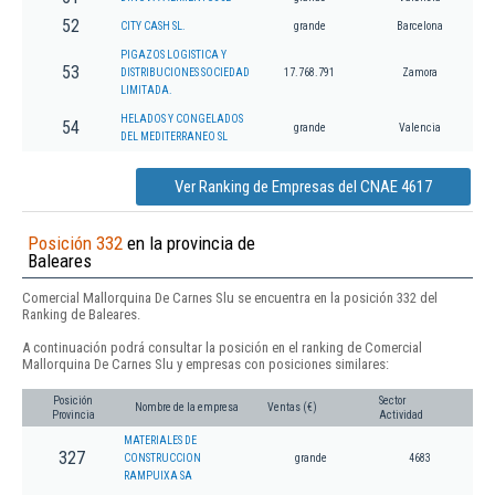
52
CITY CASH SL.
grande
Barcelona
PIGAZOS LOGISTICA Y
53
DISTRIBUCIONES SOCIEDAD
17.768.791
Zamora
LIMITADA.
HELADOS Y CONGELADOS
54
grande
Valencia
DEL MEDITERRANEO SL
Ver Ranking de Empresas del CNAE 4617
Posición 332
en la provincia de
Baleares
Comercial Mallorquina De Carnes Slu se encuentra en la posición 332 del
Ranking de Baleares.
A continuación podrá consultar la posición en el ranking de Comercial
Mallorquina De Carnes Slu y empresas con posiciones similares:
Posición
Sector
Nombre de la empresa
Ventas (€)
Provincia
Actividad
MATERIALES DE
327
CONSTRUCCION
grande
4683
RAMPUIXA SA