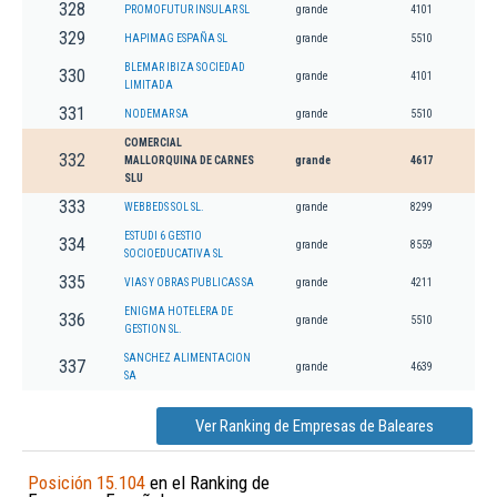
328
PROMOFUTUR INSULAR SL
grande
4101
329
HAPIMAG ESPAÑA SL
grande
5510
BLEMAR IBIZA SOCIEDAD
330
grande
4101
LIMITADA
331
NODEMAR SA
grande
5510
COMERCIAL
332
MALLORQUINA DE CARNES
grande
4617
SLU
333
WEBBEDS SOL SL.
grande
8299
ESTUDI 6 GESTIO
334
grande
8559
SOCIOEDUCATIVA SL
335
VIAS Y OBRAS PUBLICAS SA
grande
4211
ENIGMA HOTELERA DE
336
grande
5510
GESTION SL.
SANCHEZ ALIMENTACION
337
grande
4639
SA
Ver Ranking de Empresas de Baleares
Posición 15.104
en el Ranking de