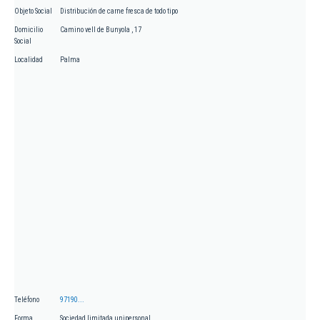
Objeto Social
Distribución de carne fresca de todo tipo
Domicilio
Camino vell de Bunyola , 17
Social
Localidad
Palma
Teléfono
97190...
Forma
Sociedad limitada unipersonal