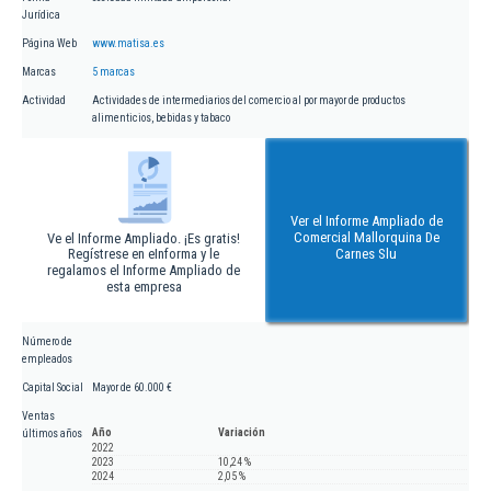
Jurídica
Página Web
www.matisa.es
Marcas
5 marcas
Actividad
Actividades de intermediarios del comercio al por mayor de productos
alimenticios, bebidas y tabaco
Ver el Informe Ampliado de
Comercial Mallorquina De
Ve el Informe Ampliado. ¡Es gratis!
Regístrese en eInforma y le
Carnes Slu
regalamos el Informe Ampliado de
esta empresa
Número de
empleados
Capital Social
Mayor de 60.000 €
Ventas
Año
Variación
últimos años
2022
2023
10,24 %
2024
2,05 %