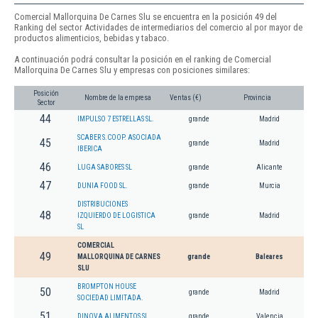
Comercial Mallorquina De Carnes Slu se encuentra en la posición 49 del
Ranking del sector Actividades de intermediarios del comercio al por mayor de
productos alimenticios, bebidas y tabaco.
A continuación podrá consultar la posición en el ranking de Comercial
Mallorquina De Carnes Slu y empresas con posiciones similares:
Posición
Nombre de la empresa
Ventas (€)
Provincia
Sector
44
IMPULSO 7 ESTRELLAS SL.
grande
Madrid
SCABER S.COOP. ASOCIADA
45
grande
Madrid
IBERICA
46
LUGA SABORES SL
grande
Alicante
47
DUNIA FOOD SL.
grande
Murcia
DISTRIBUCIONES
48
IZQUIERDO DE LOGISTICA
grande
Madrid
SL
COMERCIAL
49
MALLORQUINA DE CARNES
grande
Baleares
SLU
BROMPTON HOUSE
50
grande
Madrid
SOCIEDAD LIMITADA.
51
DINOVA ALIMENTOS SL
grande
Valencia