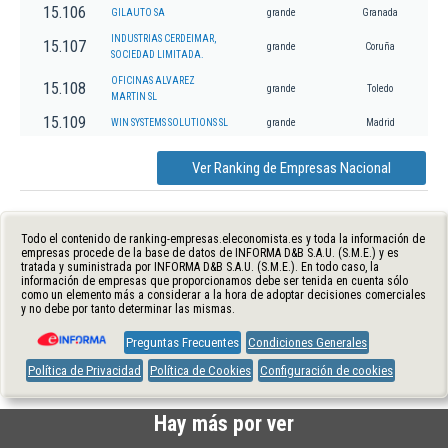
15.106
GILAUTO SA
grande
Granada
INDUSTRIAS CERDEIMAR,
15.107
grande
Coruña
SOCIEDAD LIMITADA.
OFICINAS ALVAREZ
15.108
grande
Toledo
MARTIN SL
15.109
WIN SYSTEMS SOLUTIONS SL
grande
Madrid
Ver Ranking de Empresas Nacional
Todo el contenido de ranking-empresas.eleconomista.es y toda la información de
empresas procede de la base de datos de INFORMA D&B S.A.U. (S.M.E.) y es
tratada y suministrada por INFORMA D&B S.A.U. (S.M.E.). En todo caso, la
información de empresas que proporcionamos debe ser tenida en cuenta sólo
como un elemento más a considerar a la hora de adoptar decisiones comerciales
y no debe por tanto determinar las mismas.
Preguntas Frecuentes
Condiciones Generales
Política de Privacidad
Política de Cookies
Configuración de cookies
Hay más por ver