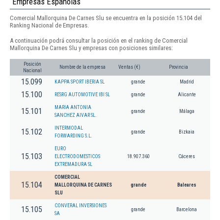
Empresas Españolas
Comercial Mallorquina De Carnes Slu se encuentra en la posición 15.104 del
Ranking Nacional de Empresas.
A continuación podrá consultar la posición en el ranking de Comercial
Mallorquina De Carnes Slu y empresas con posiciones similares:
Posición
Nombre de la empresa
Ventas (€)
Provincia
Nacional
15.099
KAPPA SPORT IBERIA SL
grande
Madrid
15.100
RESRG AUTOMOTIVE IBI SL
grande
Alicante
MARIA ANTONIA
15.101
grande
Málaga
SANCHEZ AIVAR SL.
INTERMODAL
15.102
grande
Bizkaia
FORWARDING S.L.
EURO
15.103
ELECTRODOMESTICOS
18.907.360
Cáceres
EXTREMADURA SL
COMERCIAL
15.104
MALLORQUINA DE CARNES
grande
Baleares
SLU
CONVERAL INVERSIONES
15.105
grande
Barcelona
SA