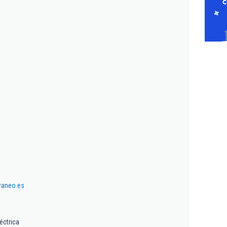
raneo.es
éctrica