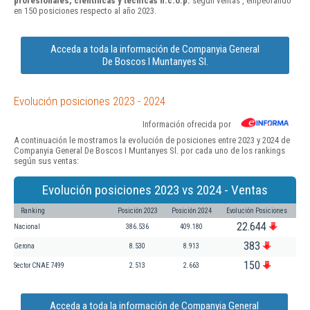
profesionales, científicas y técnicas n.c.o.p.
según ventas , empeorando
en 150 posiciones respecto al año 2023.
Acceda a toda la información de Companyia General
De Boscos I Muntanyes Sl.
Evolución posiciones 2023 - 2024
Información ofrecida por
A continuación le mostramos la evolución de posiciones entre 2023 y 2024 de
Companyia General De Boscos I Muntanyes Sl. por cada uno de los rankings
según sus ventas:
Evolución posiciones 2023 vs 2024 - Ventas
Ranking
Posición 2023
Posición 2024
Evolución Posiciones
22.644
Nacional
386.536
409.180
383
Gerona
8.530
8.913
150
Sector CNAE 7499
2.513
2.663
Acceda a toda la información de Companyia General