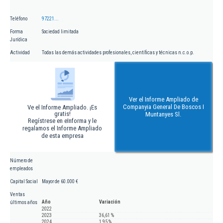
Teléfono
97221...
Forma
Sociedad limitada
Jurídica
Actividad
Todas las demás actividades profesionales, científicas y técnicas n.c.o.p.
Ver el Informe Ampliado de
Companyia General De Boscos I
Ve el Informe Ampliado. ¡Es
gratis!
Muntanyes Sl.
Regístrese en eInforma y le
regalamos el Informe Ampliado
de esta empresa
Número de
empleados
Capital Social
Mayor de 60.000 €
Ventas
Año
Variación
últimos años
2022
2023
36,61 %
2024
1,95 %