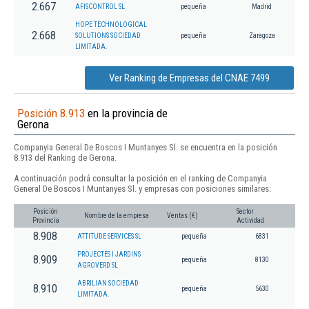
2.667
AFISCONTROL SL
pequeña
Madrid
HOPE TECHNOLOGICAL
2.668
SOLUTIONS SOCIEDAD
pequeña
Zaragoza
LIMITADA.
Ver Ranking de Empresas del CNAE 7499
Posición 8.913
en la provincia de
Gerona
Companyia General De Boscos I Muntanyes Sl. se encuentra en la posición
8.913 del Ranking de Gerona.
A continuación podrá consultar la posición en el ranking de Companyia
General De Boscos I Muntanyes Sl. y empresas con posiciones similares:
Posición
Sector
Nombre de la empresa
Ventas (€)
Provincia
Actividad
8.908
ATTITUDE SERVICES SL
pequeña
6831
PROJECTES I JARDINS
8.909
pequeña
8130
AGROVERD SL
ABRILIAN SOCIEDAD
8.910
pequeña
5630
LIMITADA.