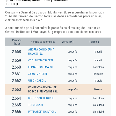
n.c.o.p.
Companyia General De Boscos I Muntanyes Sl. se encuentra en la posición
2.663 del Ranking del sector Todas las demás actividades profesionales,
científicas y técnicas n.c.o.p..
A continuación podrá consultar la posición en el ranking de Companyia
General De Boscos I Muntanyes Sl. y empresas con posiciones similares:
Posición
Nombre de la empresa
Ventas (€)
Provincia
Sector
AHORRA CON ENERGIA
2.658
pequeña
Madrid
SIGLO XXI SL.
2.659
COOL MEDIA TRADE SL.
pequeña
Madrid
2.660
EPIMATIC SISTEMAS S.L.
pequeña
Barcelona
2.661
JJROY IMATGE SL
pequeña
Baleares
2.662
UNION CAEC SL
pequeña
Murcia
COMPANYIA GENERAL DE
2.663
pequeña
Gerona
BOSCOS I MUNTANYES SL.
2.664
DIPTEC CONSULTORS SL.
pequeña
Barcelona
2.665
TOPOINCA SL
pequeña
Valladolid
2.666
PPT MARKETING & TIC SL.
pequeña
Valladolid