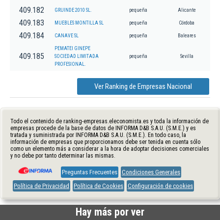
409.182
GRUINDE 2010 SL.
pequeña
Alicante
409.183
MUEBLES MONTILLA SL
pequeña
Córdoba
409.184
CANAVE SL
pequeña
Baleares
PEMATEI GINEPE
409.185
SOCIEDAD LIMITADA
pequeña
Sevilla
PROFESIONAL.
Ver Ranking de Empresas Nacional
Todo el contenido de ranking-empresas.eleconomista.es y toda la información de
empresas procede de la base de datos de INFORMA D&B S.A.U. (S.M.E.) y es
tratada y suministrada por INFORMA D&B S.A.U. (S.M.E.). En todo caso, la
información de empresas que proporcionamos debe ser tenida en cuenta sólo
como un elemento más a considerar a la hora de adoptar decisiones comerciales
y no debe por tanto determinar las mismas.
Preguntas Frecuentes
Condiciones Generales
Política de Privacidad
Política de Cookies
Configuración de cookies
Hay más por ver