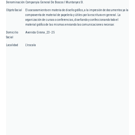
Denominación
Companyia General De Boscos I Muntanyes Sl.
Objeto Social
El asesoramiento en materia de diseño gráfico, a la impresión de documentos ya la
compraventa de material de papelería y útiles por la escritura en general. La
organización de cursos o conferencias, diseñando y confeccionando todo el
material gráfico de las mismas enviando las comunicaciones necesar.
Domicilio
Avenida Girona , 23 - 25
Social
Localidad
L'escala