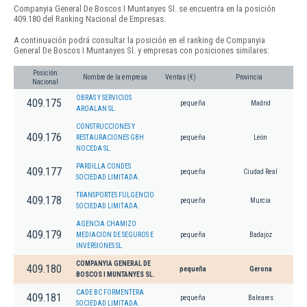
Companyia General De Boscos I Muntanyes Sl. se encuentra en la posición
409.180 del Ranking Nacional de Empresas.
A continuación podrá consultar la posición en el ranking de Companyia
General De Boscos I Muntanyes Sl. y empresas con posiciones similares:
Posición
Nombre de la empresa
Ventas (€)
Provincia
Nacional
OBRAS Y SERVICIOS
409.175
pequeña
Madrid
AROALAN SL.
CONSTRUCCIONES Y
409.176
RESTAURACIONES GBH
pequeña
León
NOCEDA SL.
PARDILLA CONDES
409.177
pequeña
Ciudad Real
SOCIEDAD LIMITADA.
TRANSPORTES FULGENCIO
409.178
pequeña
Murcia
SOCIEDAD LIMITADA.
AGENCIA CHAMIZO
409.179
MEDIACION DE SEGUROS E
pequeña
Badajoz
INVERSIONES SL
COMPANYIA GENERAL DE
409.180
pequeña
Gerona
BOSCOS I MUNTANYES SL.
CADE BC FORMENTERA
409.181
pequeña
Baleares
SOCIEDAD LIMITADA.