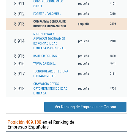
CONSTRUCCIONS PACO
8.911
pequeña
4101
2008 SL
8.912
FORESTAL PALOME SL
pequeña
0210
COMPANYIA GENERAL DE
8.913
pequeña
7499
BOSCOS I MUNTANYES SL.
MIQUEL REGALAT
ADVOCATS SOCIEDAD DE
8.914
pequeña
6910
RESPONSABILIDAD
LIMITADA PROFESIONAL.
8.915
RAURICH ROURA S.L.
pequeña
6820
8.916
TRIVIA CARGO SL.
pequeña
4941
TECNOPOL ARQUITECTURA
8.917
pequeña
7111
I URBANISME SLP
CHAVARRIA OPTICS-
8.918
OPTOMETRISTES SOCIEDAD
pequeña
4774
LIMITADA.
Ver Ranking de Empresas de Gerona
Posición 409.180
en el Ranking de
Empresas Españolas