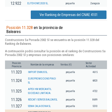
12.922
ELITEHOME 2020 SL.
pequeña
Zaragoza
Ver Ranking de Empresas del CNAE 4101
Posición 11.328
en la provincia de
Baleares
Construccions Sa Porxada 2002 Sl se encuentra en la posición 11.328 del
Ranking de Baleares.
A continuación podrá consultar la posición en el ranking de Construccions Sa
Porxada 2002 Sl y empresas con posiciones similares:
Posición
Sector
Nombre de la empresa
Ventas (€)
Provincia
Actividad
11.323
IMPORT ENMUS SL.
pequeña
4615
EUROPROMOCIONS PINOI
11.324
pequeña
6820
SL
APEX HM MERCANTIL
11.325
pequeña
4722
SOCIEDAD LIMITADA.
11.326
RESCAT I SERVEIS BALEAR SL
pequeña
8699
11.327
SEMA CALA BONA SL
pequeña
5510