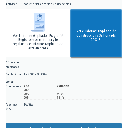
Actividad
construcción de edificios residenciales
Ver el Informe Ampliado de
Construccions Sa Porxada
Ve el Informe Ampliado. ¡Es gratis!
Regístrese en eInforma y le
2002 Sl
regalamos el Informe Ampliado de
esta empresa
Número de
empleados
Capital Social
De 3.100 a 60.000 €
Ventas
Año
Variación
últimos años
2022
2023
69,5 %
2024
9,11 %
Resultado
Positivo
2024