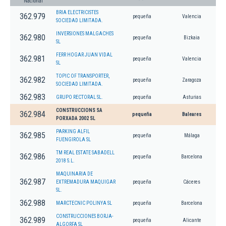
Nacional
BRIA ELECTRICISTES
362.979
pequeña
Valencia
SOCIEDAD LIMITADA.
INVERSIONES MALGACHES
362.980
pequeña
Bizkaia
SL
FERR HOGAR JUAN VIDAL
362.981
pequeña
Valencia
SL
TOPIC OF TRANSPORTER,
362.982
pequeña
Zaragoza
SOCIEDAD LIMITADA.
362.983
GRUPO RECTORAL SL.
pequeña
Asturias
CONSTRUCCIONS SA
362.984
pequeña
Baleares
PORXADA 2002 SL
PARKING ALFIL
362.985
pequeña
Málaga
FUENGIROLA SL
TM REAL ESTATE SABADELL
362.986
pequeña
Barcelona
2018 S.L.
MAQUINARIA DE
362.987
EXTREMADURA MAQUIGAR
pequeña
Cáceres
SL.
362.988
MARCTECNIC POLINYA SL
pequeña
Barcelona
CONSTRUCCIONES BORJA-
362.989
pequeña
Alicante
ALGORFA SL