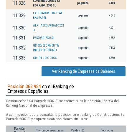
CONSTRUCCIONS SA
11.328
pequeña
4101
PORXADA 2002 SL
LABORATORIO DENTAL
11.329
pequeña
4646
BALEAR SL
ALPHA SEGURIDAD 2021
11.330
pequeña
4321
SL.
11.331
PEIXOS DIEGO SL
pequeña
4632
GB DEVELOPMENT &
11.332
pequeña
7413
INTERIORDESIGN SL.
11.333
GRUP LUDIC CBC SL.
pequeña
5630
Ver Ranking de Empresas de Baleares
Posición 362.984
en el Ranking de
Empresas Españolas
Construccions Sa Porxada 2002 Sl se encuentra en la posición 362.984 del
Ranking Nacional de Empresas.
A continuación podrá consultar la posición en el ranking de Construccions Sa
Porxada 2002 Sl y empresas con posiciones similares:
Posición
Nombre de la empresa
Ventas (€)
Provincia