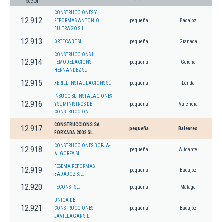
Sector
CONSTRUCCIONES Y
12.912
REFORMAS ANTONIO
pequeña
Badajoz
BUITRAGO S.L.
12.913
ORTECABE SL
pequeña
Granada
CONSTRUCCIONS I
12.914
REMODELACIONS
pequeña
Gerona
HERNANDEZ SL
12.915
XERILL INSTAL LACIONS SL
pequeña
Lérida
INSUCO SL INSTALACIONES
12.916
Y SUMINISTROS DE
pequeña
Valencia
CONSTRUCCION
CONSTRUCCIONS SA
12.917
pequeña
Baleares
PORXADA 2002 SL
CONSTRUCCIONES BORJA-
12.918
pequeña
Alicante
ALGORFA SL
RESEMA REFORMAS
12.919
pequeña
Badajoz
BADAJOZ S.L.
12.920
RECONST SL.
pequeña
Málaga
UNICA DE
12.921
CONSTRUCCIONES
pequeña
Badajoz
JAVILLAGAR S.L.