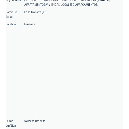
Objeto Social
PROYECCION, PROMOCION Y CONSTRUCCION DE EDIFICIOS, CHALETS,
APARTAMENTOS, VIVIENDAS, LOCALES O APARCAMIENTOS.
Domicilio
Calle Mallorca , 25
Social
Localidad
Ferreries
Forma
Sociedad limitada
Jurídica