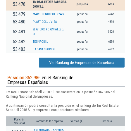
TM REAL ESTATE SABADELL
53.478
pequeña
6832
2018 S.L.
53.479
MARCTECNIC POLINYA SL
pequeña
4762
53.480
PLASTICOS JUVI SA
pequeña
4690
SERVICIOS FORESTALES EJ
53.481
pequeña
0220
SL
53.482
TESINFOR SL
pequeña
6290
53.483
DADASA SPORT SL
pequeña
4782
Ver Ranking de Empresas de Barcelona
Posición 362.986
en el Ranking de
Empresas Españolas
Tm Real Estate Sabadell 2018 S.l. se encuentra en la posición 362.986 del
Ranking Nacional de Empresas.
A continuación podrá consultar la posición en el ranking de Tm Real Estate
Sabadell 2018 S.l. y empresas con posiciones similares:
Posición
Nombre de la empresa
Ventas (€)
Provincia
Nacional
FERR HOGAR JUAN VIDAL