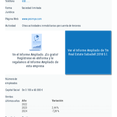
Teléfono
650.....
Forma
Sociedad limitada
Jurídica
Página Web
www.proimpv.com
Actividad
Otras actividades inmobiliarias por cuenta de terceros
Ver el Informe Ampliado de Tm
Real Estate Sabadell 2018 S.l.
Ve el Informe Ampliado. ¡Es gratis!
Regístrese en eInforma y le
regalamos el Informe Ampliado de
esta empresa
Número de
empleados
Capital Social
De 3.100 a 60.000 €
Ventas
Año
Variación
últimos años
2022
2023
2,44 %
2024
-7,28 %