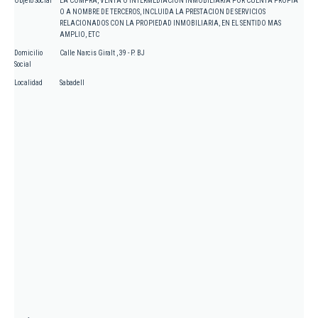
Objeto Social
LA COMPRA, VENTA O INTERMEDIACION INMOBILIARIA POR CUENTA PROPIA
O A NOMBRE DE TERCEROS, INCLUIDA LA PRESTACION DE SERVICIOS
RELACIONADOS CON LA PROPIEDAD INMOBILIARIA, EN EL SENTIDO MAS
AMPLIO, ETC
Domicilio
Calle Narcis Giralt , 39 - P. BJ
Social
Localidad
Sabadell