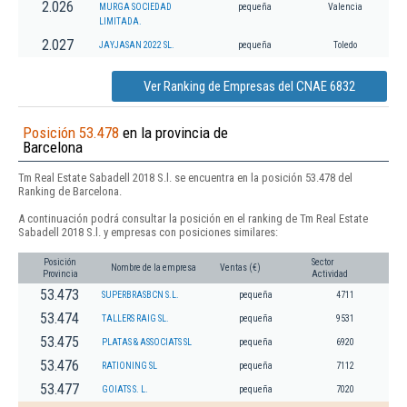
2.026
MURGA SOCIEDAD
pequeña
Valencia
LIMITADA.
2.027
JAYJASAN 2022 SL.
pequeña
Toledo
Ver Ranking de Empresas del CNAE 6832
Posición 53.478
en la provincia de
Barcelona
Tm Real Estate Sabadell 2018 S.l. se encuentra en la posición 53.478 del
Ranking de Barcelona.
A continuación podrá consultar la posición en el ranking de Tm Real Estate
Sabadell 2018 S.l. y empresas con posiciones similares:
Posición
Sector
Nombre de la empresa
Ventas (€)
Provincia
Actividad
53.473
SUPERBRASBCN S.L.
pequeña
4711
53.474
TALLERS RAIG SL.
pequeña
9531
53.475
PLATAS & ASSOCIATS SL
pequeña
6920
53.476
RATIONING SL
pequeña
7112
53.477
GOIATS S. L.
pequeña
7020