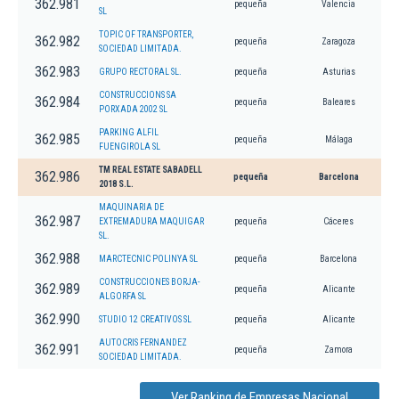
362.981
pequeña
Valencia
SL
TOPIC OF TRANSPORTER,
362.982
pequeña
Zaragoza
SOCIEDAD LIMITADA.
362.983
GRUPO RECTORAL SL.
pequeña
Asturias
CONSTRUCCIONS SA
362.984
pequeña
Baleares
PORXADA 2002 SL
PARKING ALFIL
362.985
pequeña
Málaga
FUENGIROLA SL
TM REAL ESTATE SABADELL
362.986
pequeña
Barcelona
2018 S.L.
MAQUINARIA DE
362.987
EXTREMADURA MAQUIGAR
pequeña
Cáceres
SL.
362.988
MARCTECNIC POLINYA SL
pequeña
Barcelona
CONSTRUCCIONES BORJA-
362.989
pequeña
Alicante
ALGORFA SL
362.990
STUDIO 12 CREATIVOS SL
pequeña
Alicante
AUTOCRIS FERNANDEZ
362.991
pequeña
Zamora
SOCIEDAD LIMITADA.
Ver Ranking de Empresas Nacional