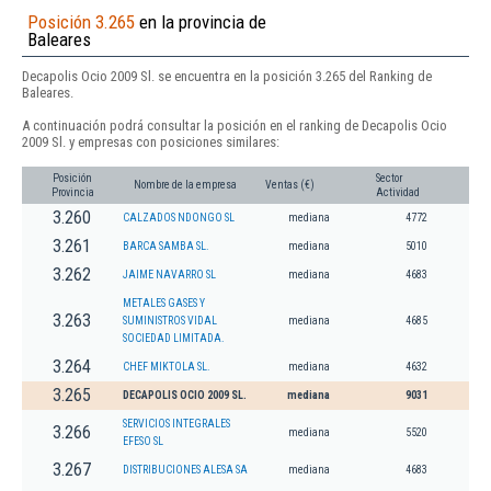
Posición 3.265
en la provincia de
Baleares
Decapolis Ocio 2009 Sl. se encuentra en la posición 3.265 del Ranking de
Baleares.
A continuación podrá consultar la posición en el ranking de Decapolis Ocio
2009 Sl. y empresas con posiciones similares:
Posición
Sector
Nombre de la empresa
Ventas (€)
Provincia
Actividad
3.260
CALZADOS NDONGO SL
mediana
4772
3.261
BARCA SAMBA SL.
mediana
5010
3.262
JAIME NAVARRO SL
mediana
4683
METALES GASES Y
3.263
SUMINISTROS VIDAL
mediana
4685
SOCIEDAD LIMITADA.
3.264
CHEF MIKTOLA SL.
mediana
4632
3.265
DECAPOLIS OCIO 2009 SL.
mediana
9031
SERVICIOS INTEGRALES
3.266
mediana
5520
EFESO SL
3.267
DISTRIBUCIONES ALESA SA
mediana
4683