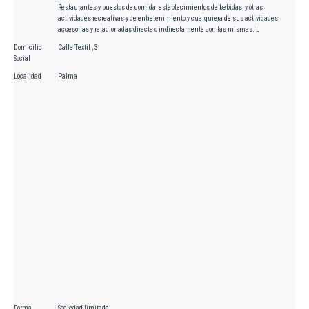
Restaurantes y puestos de comida, establecimientos de bebidas, y otras
actividades recreativas y de entretenimiento y cualquiera de sus actividades
accesorias y relacionadas directa o indirectamente con las mismas. L
Domicilio
Calle Textil , 3
Social
Localidad
Palma
Forma
Sociedad limitada