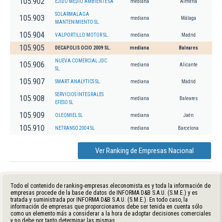
105.902
EJIDO MEDIO AMBIENTE SA
mediana
Almería
SOLARMALAGA
105.903
mediana
Málaga
MANTENIMIENTO SL.
105.904
VALPORTILLO MOTOR SL.
mediana
Madrid
105.905
DECAPOLIS OCIO 2009 SL.
mediana
Baleares
NUEVA COMERCIAL JDC
105.906
mediana
Alicante
SL.
105.907
SMART ANALYTICS SL.
mediana
Madrid
SERVICIOS INTEGRALES
105.908
mediana
Baleares
EFESO SL
105.909
OLEOMIEL SL
mediana
Jaén
105.910
NETRANSO 2004 SL
mediana
Barcelona
Ver Ranking de Empresas Nacional
Todo el contenido de ranking-empresas.eleconomista.es y toda la información de
empresas procede de la base de datos de INFORMA D&B S.A.U. (S.M.E.) y es
tratada y suministrada por INFORMA D&B S.A.U. (S.M.E.). En todo caso, la
información de empresas que proporcionamos debe ser tenida en cuenta sólo
como un elemento más a considerar a la hora de adoptar decisiones comerciales
y no debe por tanto determinar las mismas.