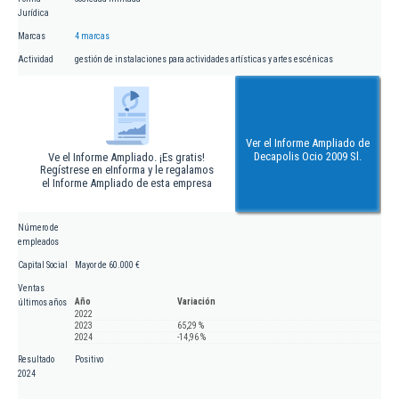
Jurídica
Marcas
4 marcas
Actividad
gestión de instalaciones para actividades artísticas y artes escénicas
Ver el Informe Ampliado de
Decapolis Ocio 2009 Sl.
Ve el Informe Ampliado. ¡Es gratis!
Regístrese en eInforma y le regalamos
el Informe Ampliado de esta empresa
Número de
empleados
Capital Social
Mayor de 60.000 €
Ventas
Año
Variación
últimos años
2022
2023
65,29 %
2024
-14,96 %
Resultado
Positivo
2024