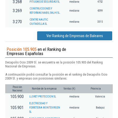
3.268
PITIUSAS DE SEGURIDAD SL
mediana
4752
CONSTRUCCIONES Y
3.269
mediana
4399
REFORMAS NABIL SALHI SL.
CENTRE NAUTIC
3.270
mediana
3315
CIUTADELLA SL
Ver Ranking de Empresas de Baleares
Posición 105.905
en el Ranking de
Empresas Españolas
Decapolis Ocio 2009 Sl. se encuentra en la posición 105.905 del Ranking
Nacional de Empresas.
A continuación podrá consultar la posición en el ranking de Decapolis Ocio
2009 Sl. y empresas con posiciones similares:
Posición
Nombre de la empresa
Ventas (€)
Provincia
Nacional
105.900
LLORET PROTECCION SL
mediana
Valencia
ELECTRICIDAD Y
105.901
FERRETERIA MONTEVIRGEN
mediana
Badajoz
SL