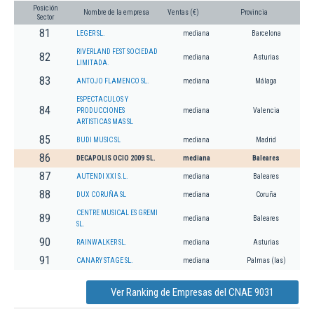
Posición
Nombre de la empresa
Ventas (€)
Provincia
Sector
81
LEGER SL.
mediana
Barcelona
RIVERLAND FEST SOCIEDAD
82
mediana
Asturias
LIMITADA.
83
ANTOJO FLAMENCO SL.
mediana
Málaga
ESPECTACULOS Y
84
PRODUCCIONES
mediana
Valencia
ARTISTICAS MAS SL
85
BUDI MUSIC SL
mediana
Madrid
86
DECAPOLIS OCIO 2009 SL.
mediana
Baleares
87
AUTENDI XXI S.L.
mediana
Baleares
88
DUX CORUÑA SL
mediana
Coruña
CENTRE MUSICAL ES GREMI
89
mediana
Baleares
SL.
90
RAINWALKER SL.
mediana
Asturias
91
CANARY STAGE SL.
mediana
Palmas (las)
Ver Ranking de Empresas del CNAE 9031